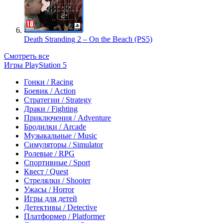
Death Stranding 2 – On the Beach (PS5)
Смотреть все
Игры PlayStation 5
Гонки / Racing
Боевик / Action
Стратегии / Strategy
Драки / Fighting
Приключения / Adventure
Бродилки / Arcade
Музыкальные / Music
Симуляторы / Simulator
Ролевые / RPG
Спортивные / Sport
Квест / Quest
Стрелялки / Shooter
Ужасы / Horror
Игры для детей
Детективы / Detective
Платформер / Platformer