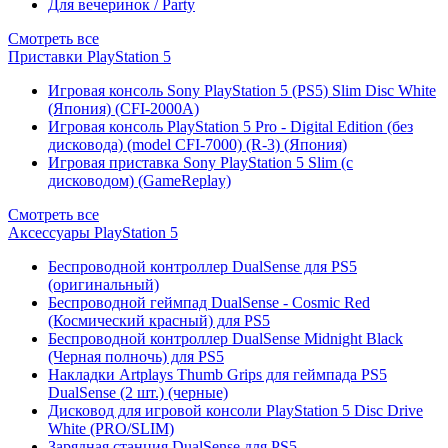
Для вечеринок / Party
Смотреть все
Приставки PlayStation 5
Игровая консоль Sony PlayStation 5 (PS5) Slim Disc White
(Япония) (CFI-2000A)
Игровая консоль PlayStation 5 Pro - Digital Edition (без
дисковода) (model CFI-7000) (R-3) (Япония)
Игровая приставка Sony PlayStation 5 Slim (с
дисководом) (GameReplay)
Смотреть все
Аксессуары PlayStation 5
Беспроводной контроллер DualSense для PS5
(оригинальный)
Беспроводной геймпад DualSense - Cosmic Red
(Космический красный) для PS5
Беспроводной контроллер DualSense Midnight Black
(Черная полночь) для PS5
Накладки Artplays Thumb Grips для геймпада PS5
DualSense (2 шт.) (черные)
Дисковод для игровой консоли PlayStation 5 Disc Drive
White (PRO/SLIM)
Зарядная станция DualSense для PS5