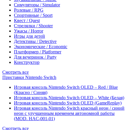
Симуляторы / Simulator
Ролевые / RPG
Спортивные / Sport
Квест / Quest
Стрелялки / Shooter
Ужасы / Horror
Игры для детей
Детективы / Detective
Экономические / Economic
Платформер / Platformer
Для вечеринок / Party
Конструктор
Смотреть все
Приставки Nintendo Switch
Игровая консоль Nintendo Switch OLED – Red / Blue
(Красно / Синяя)
Игровая консоль Nintendo Switch OLED – White (Белая)
Игровая консоль Nintendo Switch OLED (GameReplay)
Игровая консоль Nintendo Switch красный неон / синий
неон с улучшенным временем автономной работы
(MOD. HAC-001-01)
Смотреть все