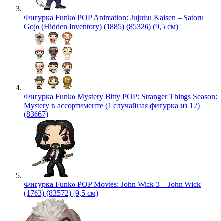
Фигурка Funko POP Animation: Jujutsu Kaisen – Satoru
Gojo (Hidden Inventory) (1885) (85326) (9,5 см)
Фигурка Funko Mystery Bitty POP: Stranger Things Season:
Mystery в ассортименте (1 случайная фигурка из 12)
(83667)
Фигурка Funko POP Movies: John Wick 3 – John Wick
(1763) (83572) (9,5 см)