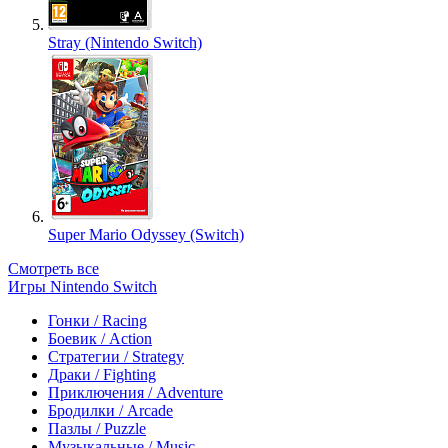
Stray (Nintendo Switch)
Super Mario Odyssey (Switch)
Смотреть все
Игры Nintendo Switch
Гонки / Racing
Боевик / Action
Стратегии / Strategy
Драки / Fighting
Приключения / Adventure
Бродилки / Arcade
Пазлы / Puzzle
Музыкальные / Music