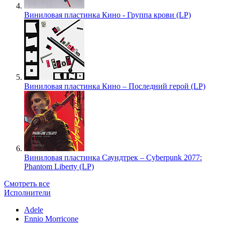
Виниловая пластинка Кино - Группа крови (LP)
Виниловая пластинка Кино – Последний герой (LP)
Виниловая пластинка Саундтрек – Cyberpunk 2077:
Phantom Liberty (LP)
Смотреть все
Исполнители
Adele
Ennio Morricone