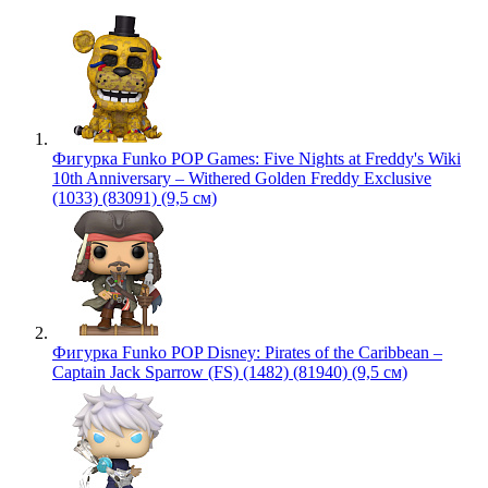
Фигурка Funko POP Games: Five Nights at Freddy's Wiki
10th Anniversary – Withered Golden Freddy Exclusive
(1033) (83091) (9,5 см)
Фигурка Funko POP Disney: Pirates of the Caribbean –
Captain Jack Sparrow (FS) (1482) (81940) (9,5 см)