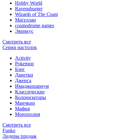
Hobby World
Ravensburger
Wizards of The Coast
Магеллан
сosmodrome games
Эврикус
Смотреть все
Серии настолок
Activity
Pokemon
Бэнг
Данетки
Дженга
Имаджинариум
Классические
Колонизаторы
Манчкин
Мафия
Монополия
Смотреть все
Funko
Лидеры продаж