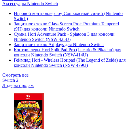
Аксессуары Nintendo Switch
Игровой контроллер Joy-Con красный синий (Nintendo
Switch)
Защитное стекло Glass Screen Pro+ Premium Tempered
(9H) для консоли Nintendo Switch
Сумка Hori Adventure Pack - Splatoon 3 для консоли
Nintendo Switch (NSW-425U)
Защитное стекло Artplays для Nintendo Switch
Контроллеры Hori Split Pad Pro (Lucario & Pikachu) для
консоли Nintendo Switch (NSW-414U)
Геймпад Hori - Wireless Horipad (The Legend of Zelda) для
консоли Nintendo Switch (NSW-479U)
Смотреть все
Switch 2
Лидеры продаж