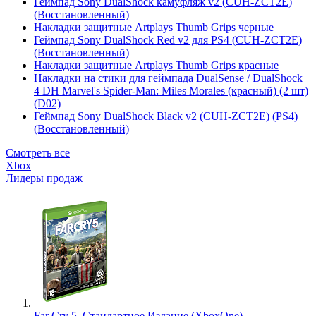
Геймпад Sony DualShock камуфляж v2 (CUH-ZCT2E)
(Восстановленный)
Накладки защитные Artplays Thumb Grips черные
Геймпад Sony DualShock Red v2 для PS4 (CUH-ZCT2E)
(Восстановленный)
Накладки защитные Artplays Thumb Grips красные
Накладки на стики для геймпада DualSense / DualShock
4 DH Marvel's Spider-Man: Miles Morales (красный) (2 шт)
(D02)
Геймпад Sony DualShock Black v2 (CUH-ZCT2E) (PS4)
(Восстановленный)
Смотреть все
Xbox
Лидеры продаж
Far Cry 5. Стандартное Издание (XboxOne)