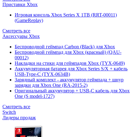
Приставки Xbox
Игровая консоль Xbox Series X 1TB (RRT-00011)
(GameReplay)
Смотреть все
Аксессуары Xbox
Беспроводной геймпад Carbon (Black) для Xbox
Беспроводной геймпад для Xbox (красный) (QAU-
00012)
Накладки на стики для геймпадов Xbox (TYX-0649)
Аккумуляторная батарея для Xbox Series S/X + кабель
USB-Type-C (TYX-0634B)
Зарядный комплект - аккумулятор геймпада + шнур
зарядки для Xbox One (RA-2015-2)
Оригинальный аккумулятор + USB-C кабель для Xbox
One (S model-1727)
Смотреть все
Switch
Лидеры продаж