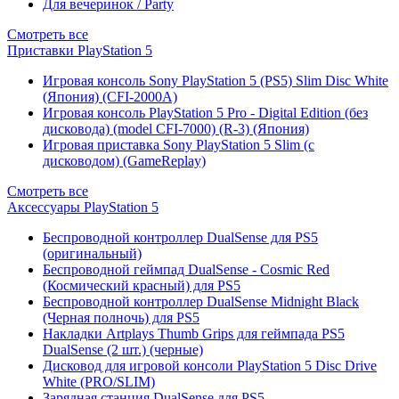
Для вечеринок / Party
Смотреть все
Приставки PlayStation 5
Игровая консоль Sony PlayStation 5 (PS5) Slim Disc White
(Япония) (CFI-2000A)
Игровая консоль PlayStation 5 Pro - Digital Edition (без
дисковода) (model CFI-7000) (R-3) (Япония)
Игровая приставка Sony PlayStation 5 Slim (с
дисководом) (GameReplay)
Смотреть все
Аксессуары PlayStation 5
Беспроводной контроллер DualSense для PS5
(оригинальный)
Беспроводной геймпад DualSense - Cosmic Red
(Космический красный) для PS5
Беспроводной контроллер DualSense Midnight Black
(Черная полночь) для PS5
Накладки Artplays Thumb Grips для геймпада PS5
DualSense (2 шт.) (черные)
Дисковод для игровой консоли PlayStation 5 Disc Drive
White (PRO/SLIM)
Зарядная станция DualSense для PS5