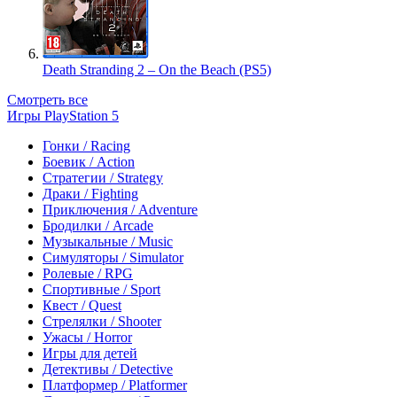
Death Stranding 2 – On the Beach (PS5)
Смотреть все
Игры PlayStation 5
Гонки / Racing
Боевик / Action
Стратегии / Strategy
Драки / Fighting
Приключения / Adventure
Бродилки / Arcade
Музыкальные / Music
Симуляторы / Simulator
Ролевые / RPG
Спортивные / Sport
Квест / Quest
Стрелялки / Shooter
Ужасы / Horror
Игры для детей
Детективы / Detective
Платформер / Platformer