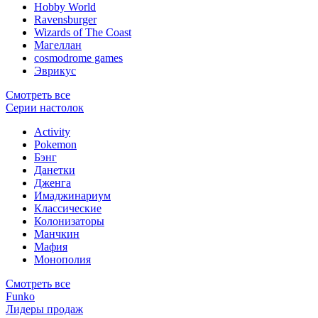
Hobby World
Ravensburger
Wizards of The Coast
Магеллан
сosmodrome games
Эврикус
Смотреть все
Серии настолок
Activity
Pokemon
Бэнг
Данетки
Дженга
Имаджинариум
Классические
Колонизаторы
Манчкин
Мафия
Монополия
Смотреть все
Funko
Лидеры продаж