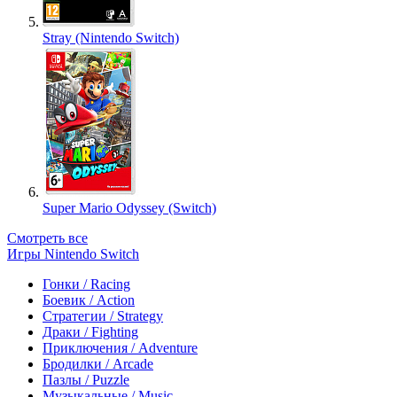
Stray (Nintendo Switch)
Super Mario Odyssey (Switch)
Смотреть все
Игры Nintendo Switch
Гонки / Racing
Боевик / Action
Стратегии / Strategy
Драки / Fighting
Приключения / Adventure
Бродилки / Arcade
Пазлы / Puzzle
Музыкальные / Music