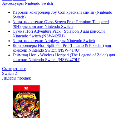
Аксессуары Nintendo Switch
Игровой контроллер Joy-Con красный синий (Nintendo
Switch)
Защитное стекло Glass Screen Pro+ Premium Tempered
(9H) для консоли Nintendo Switch
Сумка Hori Adventure Pack - Splatoon 3 для консоли
Nintendo Switch (NSW-425U)
Защитное стекло Artplays для Nintendo Switch
Контроллеры Hori Split Pad Pro (Lucario & Pikachu) для
консоли Nintendo Switch (NSW-414U)
Геймпад Hori - Wireless Horipad (The Legend of Zelda) для
консоли Nintendo Switch (NSW-479U)
Смотреть все
Switch 2
Лидеры продаж