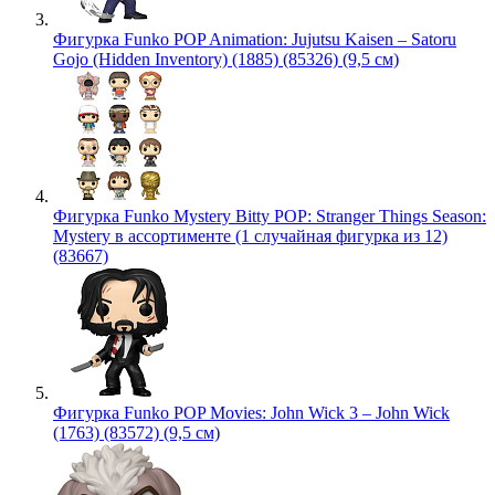
Фигурка Funko POP Animation: Jujutsu Kaisen – Satoru
Gojo (Hidden Inventory) (1885) (85326) (9,5 см)
Фигурка Funko Mystery Bitty POP: Stranger Things Season:
Mystery в ассортименте (1 случайная фигурка из 12)
(83667)
Фигурка Funko POP Movies: John Wick 3 – John Wick
(1763) (83572) (9,5 см)