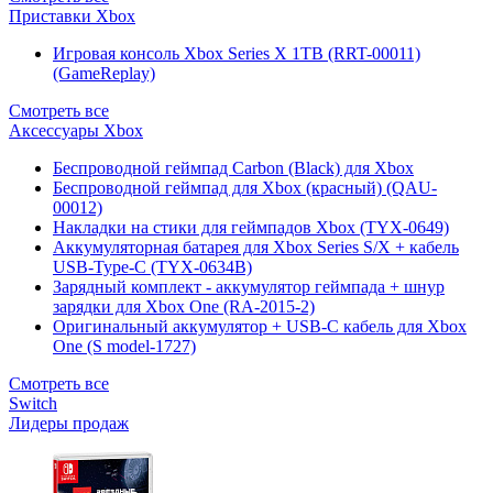
Приставки Xbox
Игровая консоль Xbox Series X 1TB (RRT-00011)
(GameReplay)
Смотреть все
Аксессуары Xbox
Беспроводной геймпад Carbon (Black) для Xbox
Беспроводной геймпад для Xbox (красный) (QAU-
00012)
Накладки на стики для геймпадов Xbox (TYX-0649)
Аккумуляторная батарея для Xbox Series S/X + кабель
USB-Type-C (TYX-0634B)
Зарядный комплект - аккумулятор геймпада + шнур
зарядки для Xbox One (RA-2015-2)
Оригинальный аккумулятор + USB-C кабель для Xbox
One (S model-1727)
Смотреть все
Switch
Лидеры продаж