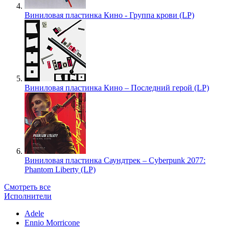
Виниловая пластинка Кино - Группа крови (LP)
Виниловая пластинка Кино – Последний герой (LP)
Виниловая пластинка Саундтрек – Cyberpunk 2077:
Phantom Liberty (LP)
Смотреть все
Исполнители
Adele
Ennio Morricone