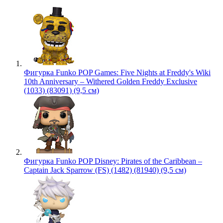
Фигурка Funko POP Games: Five Nights at Freddy's Wiki
10th Anniversary – Withered Golden Freddy Exclusive
(1033) (83091) (9,5 см)
Фигурка Funko POP Disney: Pirates of the Caribbean –
Captain Jack Sparrow (FS) (1482) (81940) (9,5 см)