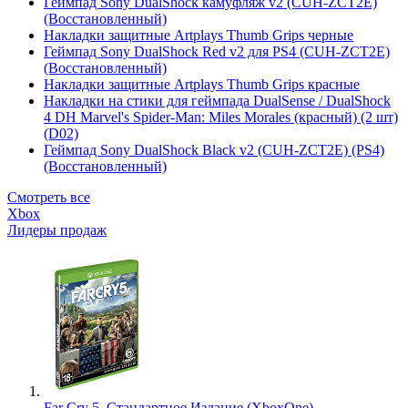
Геймпад Sony DualShock камуфляж v2 (CUH-ZCT2E)
(Восстановленный)
Накладки защитные Artplays Thumb Grips черные
Геймпад Sony DualShock Red v2 для PS4 (CUH-ZCT2E)
(Восстановленный)
Накладки защитные Artplays Thumb Grips красные
Накладки на стики для геймпада DualSense / DualShock
4 DH Marvel's Spider-Man: Miles Morales (красный) (2 шт)
(D02)
Геймпад Sony DualShock Black v2 (CUH-ZCT2E) (PS4)
(Восстановленный)
Смотреть все
Xbox
Лидеры продаж
Far Cry 5. Стандартное Издание (XboxOne)