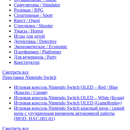
Симуляторы / Simulator
Ролевые / RPG
Спортивные / Sport
Квест / Quest
Стрелялки / Shooter
Ужасы / Horror
Игры для детей
Детективы / Detective
Экономические / Economic
Платформер / Platformer
Для вечеринок / Party
Конструктор
Смотреть все
Приставки Nintendo Switch
Игровая консоль Nintendo Switch OLED – Red / Blue
(Красно / Синяя)
Игровая консоль Nintendo Switch OLED – White (Белая)
Игровая консоль Nintendo Switch OLED (GameReplay)
Игровая консоль Nintendo Switch красный неон / синий
неон с улучшенным временем автономной работы
(MOD. HAC-001-01)
Смотреть все