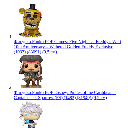
Фигурка Funko POP Games: Five Nights at Freddy's Wiki
10th Anniversary – Withered Golden Freddy Exclusive
(1033) (83091) (9,5 см)
Фигурка Funko POP Disney: Pirates of the Caribbean –
Captain Jack Sparrow (FS) (1482) (81940) (9,5 см)