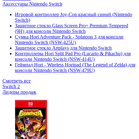
Аксессуары Nintendo Switch
Игровой контроллер Joy-Con красный синий (Nintendo
Switch)
Защитное стекло Glass Screen Pro+ Premium Tempered
(9H) для консоли Nintendo Switch
Сумка Hori Adventure Pack - Splatoon 3 для консоли
Nintendo Switch (NSW-425U)
Защитное стекло Artplays для Nintendo Switch
Контроллеры Hori Split Pad Pro (Lucario & Pikachu) для
консоли Nintendo Switch (NSW-414U)
Геймпад Hori - Wireless Horipad (The Legend of Zelda) для
консоли Nintendo Switch (NSW-479U)
Смотреть все
Switch 2
Лидеры продаж