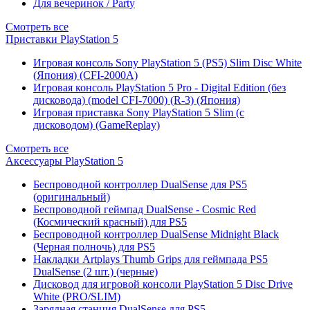
Для вечеринок / Party
Смотреть все
Приставки PlayStation 5
Игровая консоль Sony PlayStation 5 (PS5) Slim Disc White
(Япония) (CFI-2000A)
Игровая консоль PlayStation 5 Pro - Digital Edition (без
дисковода) (model CFI-7000) (R-3) (Япония)
Игровая приставка Sony PlayStation 5 Slim (с
дисководом) (GameReplay)
Смотреть все
Аксессуары PlayStation 5
Беспроводной контроллер DualSense для PS5
(оригинальный)
Беспроводной геймпад DualSense - Cosmic Red
(Космический красный) для PS5
Беспроводной контроллер DualSense Midnight Black
(Черная полночь) для PS5
Накладки Artplays Thumb Grips для геймпада PS5
DualSense (2 шт.) (черные)
Дисковод для игровой консоли PlayStation 5 Disc Drive
White (PRO/SLIM)
Зарядная станция DualSense для PS5