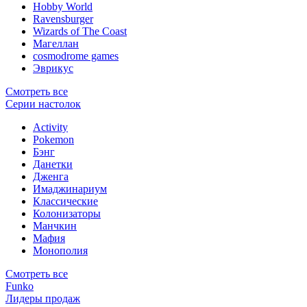
Hobby World
Ravensburger
Wizards of The Coast
Магеллан
сosmodrome games
Эврикус
Смотреть все
Серии настолок
Activity
Pokemon
Бэнг
Данетки
Дженга
Имаджинариум
Классические
Колонизаторы
Манчкин
Мафия
Монополия
Смотреть все
Funko
Лидеры продаж