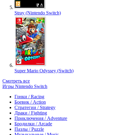
Stray (Nintendo Switch)
Super Mario Odyssey (Switch)
Смотреть все
Игры Nintendo Switch
Гонки / Racing
Боевик / Action
Стратегии / Strategy
Драки / Fighting
Приключения / Adventure
Бродилки / Arcade
Пазлы / Puzzle
Музыкальные / Music