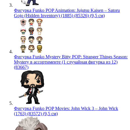
Фигурка Funko POP Animation: Jujutsu Kaisen – Satoru
Gojo (Hidden Inventory) (1885) (85326) (9,5 см)
Фигурка Funko Mystery Bitty POP: Stranger Things Season:
Mystery в ассортименте (1 случайная фигурка из 12)
(83667)
Фигурка Funko POP Movies: John Wick 3 – John Wick
(1763) (83572) (9,5 см)