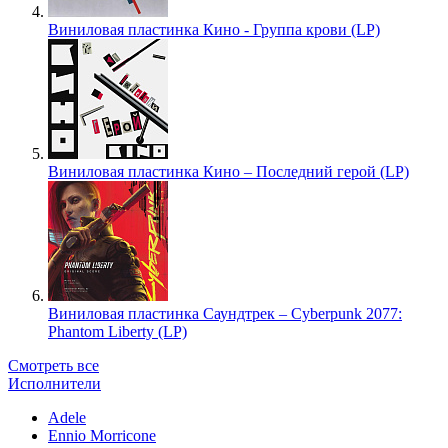
Виниловая пластинка Кино - Группа крови (LP)
Виниловая пластинка Кино – Последний герой (LP)
Виниловая пластинка Саундтрек – Cyberpunk 2077:
Phantom Liberty (LP)
Смотреть все
Исполнители
Adele
Ennio Morricone