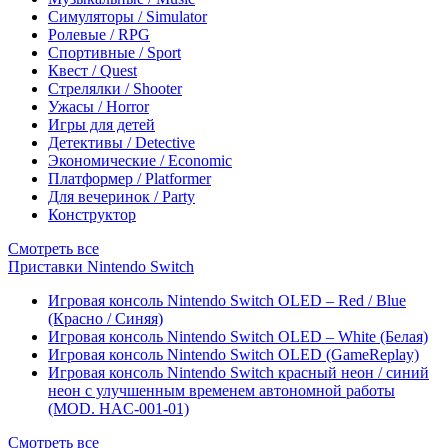
Симуляторы / Simulator
Ролевые / RPG
Спортивные / Sport
Квест / Quest
Стрелялки / Shooter
Ужасы / Horror
Игры для детей
Детективы / Detective
Экономические / Economic
Платформер / Platformer
Для вечеринок / Party
Конструктор
Смотреть все
Приставки Nintendo Switch
Игровая консоль Nintendo Switch OLED – Red / Blue
(Красно / Синяя)
Игровая консоль Nintendo Switch OLED – White (Белая)
Игровая консоль Nintendo Switch OLED (GameReplay)
Игровая консоль Nintendo Switch красный неон / синий
неон с улучшенным временем автономной работы
(MOD. HAC-001-01)
Смотреть все