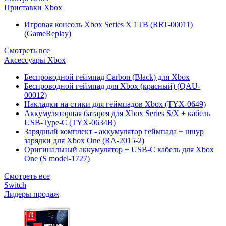
Приставки Xbox
Игровая консоль Xbox Series X 1TB (RRT-00011)
(GameReplay)
Смотреть все
Аксессуары Xbox
Беспроводной геймпад Carbon (Black) для Xbox
Беспроводной геймпад для Xbox (красный) (QAU-
00012)
Накладки на стики для геймпадов Xbox (TYX-0649)
Аккумуляторная батарея для Xbox Series S/X + кабель
USB-Type-C (TYX-0634B)
Зарядный комплект - аккумулятор геймпада + шнур
зарядки для Xbox One (RA-2015-2)
Оригинальный аккумулятор + USB-C кабель для Xbox
One (S model-1727)
Смотреть все
Switch
Лидеры продаж