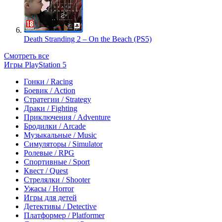
Death Stranding 2 – On the Beach (PS5)
Смотреть все
Игры PlayStation 5
Гонки / Racing
Боевик / Action
Стратегии / Strategy
Драки / Fighting
Приключения / Adventure
Бродилки / Arcade
Музыкальные / Music
Симуляторы / Simulator
Ролевые / RPG
Спортивные / Sport
Квест / Quest
Стрелялки / Shooter
Ужасы / Horror
Игры для детей
Детективы / Detective
Платформер / Platformer