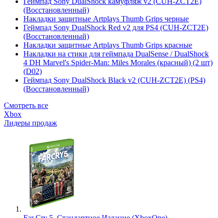
Геймпад Sony DualShock камуфляж v2 (CUH-ZCT2E)
(Восстановленный)
Накладки защитные Artplays Thumb Grips черные
Геймпад Sony DualShock Red v2 для PS4 (CUH-ZCT2E)
(Восстановленный)
Накладки защитные Artplays Thumb Grips красные
Накладки на стики для геймпада DualSense / DualShock
4 DH Marvel's Spider-Man: Miles Morales (красный) (2 шт)
(D02)
Геймпад Sony DualShock Black v2 (CUH-ZCT2E) (PS4)
(Восстановленный)
Смотреть все
Xbox
Лидеры продаж
Far Cry 5. Стандартное Издание (XboxOne)