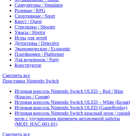
Симуляторы / Simulator
Ролевые / RPG
Спортивные / Sport
Квест / Quest
Стрелялки / Shooter
Ужасы / Horror
Игры для детей
Детективы / Detective
Экономические / Economic
Платформер / Platformer
Для вечеринок / Party
Конструктор
Смотреть все
Приставки Nintendo Switch
Игровая консоль Nintendo Switch OLED – Red / Blue
(Красно / Синяя)
Игровая консоль Nintendo Switch OLED – White (Белая)
Игровая консоль Nintendo Switch OLED (GameReplay)
Игровая консоль Nintendo Switch красный неон / синий
неон с улучшенным временем автономной работы
(MOD. HAC-001-01)
Смотреть все