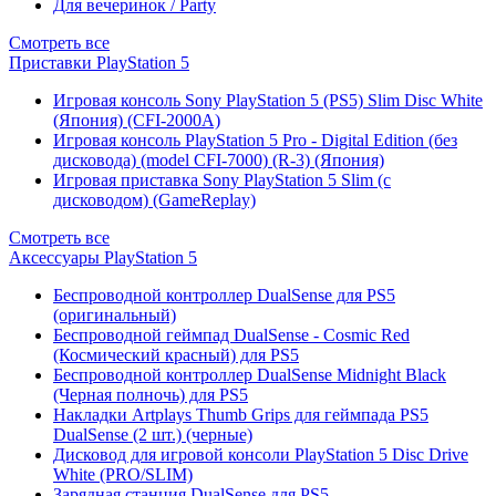
Для вечеринок / Party
Смотреть все
Приставки PlayStation 5
Игровая консоль Sony PlayStation 5 (PS5) Slim Disc White
(Япония) (CFI-2000A)
Игровая консоль PlayStation 5 Pro - Digital Edition (без
дисковода) (model CFI-7000) (R-3) (Япония)
Игровая приставка Sony PlayStation 5 Slim (с
дисководом) (GameReplay)
Смотреть все
Аксессуары PlayStation 5
Беспроводной контроллер DualSense для PS5
(оригинальный)
Беспроводной геймпад DualSense - Cosmic Red
(Космический красный) для PS5
Беспроводной контроллер DualSense Midnight Black
(Черная полночь) для PS5
Накладки Artplays Thumb Grips для геймпада PS5
DualSense (2 шт.) (черные)
Дисковод для игровой консоли PlayStation 5 Disc Drive
White (PRO/SLIM)
Зарядная станция DualSense для PS5