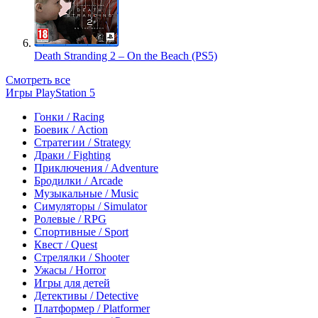
Death Stranding 2 – On the Beach (PS5)
Смотреть все
Игры PlayStation 5
Гонки / Racing
Боевик / Action
Стратегии / Strategy
Драки / Fighting
Приключения / Adventure
Бродилки / Arcade
Музыкальные / Music
Симуляторы / Simulator
Ролевые / RPG
Спортивные / Sport
Квест / Quest
Стрелялки / Shooter
Ужасы / Horror
Игры для детей
Детективы / Detective
Платформер / Platformer