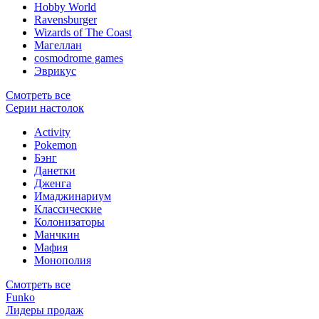
Hobby World
Ravensburger
Wizards of The Coast
Магеллан
сosmodrome games
Эврикус
Смотреть все
Серии настолок
Activity
Pokemon
Бэнг
Данетки
Дженга
Имаджинариум
Классические
Колонизаторы
Манчкин
Мафия
Монополия
Смотреть все
Funko
Лидеры продаж