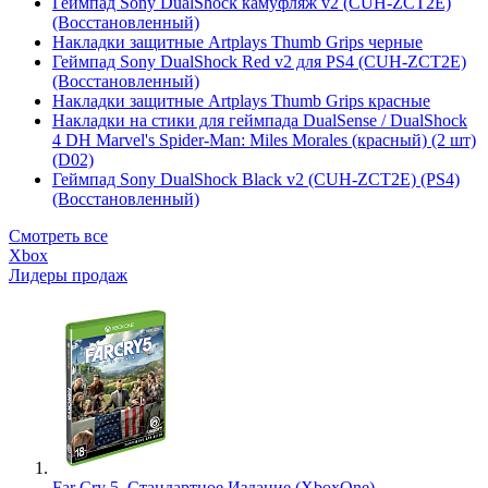
Геймпад Sony DualShock камуфляж v2 (CUH-ZCT2E)
(Восстановленный)
Накладки защитные Artplays Thumb Grips черные
Геймпад Sony DualShock Red v2 для PS4 (CUH-ZCT2E)
(Восстановленный)
Накладки защитные Artplays Thumb Grips красные
Накладки на стики для геймпада DualSense / DualShock
4 DH Marvel's Spider-Man: Miles Morales (красный) (2 шт)
(D02)
Геймпад Sony DualShock Black v2 (CUH-ZCT2E) (PS4)
(Восстановленный)
Смотреть все
Xbox
Лидеры продаж
Far Cry 5. Стандартное Издание (XboxOne)