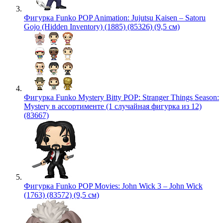
Фигурка Funko POP Animation: Jujutsu Kaisen – Satoru
Gojo (Hidden Inventory) (1885) (85326) (9,5 см)
Фигурка Funko Mystery Bitty POP: Stranger Things Season:
Mystery в ассортименте (1 случайная фигурка из 12)
(83667)
Фигурка Funko POP Movies: John Wick 3 – John Wick
(1763) (83572) (9,5 см)