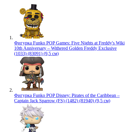
Фигурка Funko POP Games: Five Nights at Freddy's Wiki
10th Anniversary – Withered Golden Freddy Exclusive
(1033) (83091) (9,5 см)
Фигурка Funko POP Disney: Pirates of the Caribbean –
Captain Jack Sparrow (FS) (1482) (81940) (9,5 см)