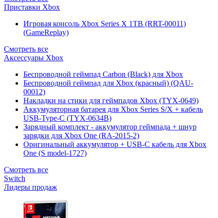
Приставки Xbox
Игровая консоль Xbox Series X 1TB (RRT-00011)
(GameReplay)
Смотреть все
Аксессуары Xbox
Беспроводной геймпад Carbon (Black) для Xbox
Беспроводной геймпад для Xbox (красный) (QAU-
00012)
Накладки на стики для геймпадов Xbox (TYX-0649)
Аккумуляторная батарея для Xbox Series S/X + кабель
USB-Type-C (TYX-0634B)
Зарядный комплект - аккумулятор геймпада + шнур
зарядки для Xbox One (RA-2015-2)
Оригинальный аккумулятор + USB-C кабель для Xbox
One (S model-1727)
Смотреть все
Switch
Лидеры продаж