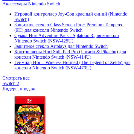
Аксессуары Nintendo Switch
Игровой контроллер Joy-Con красный синий (Nintendo
Switch)
Защитное стекло Glass Screen Pro+ Premium Tempered
(9H) для консоли Nintendo Switch
Сумка Hori Adventure Pack - Splatoon 3 для консоли
Nintendo Switch (NSW-425U)
Защитное стекло Artplays для Nintendo Switch
Контроллеры Hori Split Pad Pro (Lucario & Pikachu) для
консоли Nintendo Switch (NSW-414U)
Геймпад Hori - Wireless Horipad (The Legend of Zelda) для
консоли Nintendo Switch (NSW-479U)
Смотреть все
Switch 2
Лидеры продаж