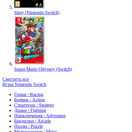
Stray (Nintendo Switch)
Super Mario Odyssey (Switch)
Смотреть все
Игры Nintendo Switch
Гонки / Racing
Боевик / Action
Стратегии / Strategy
Драки / Fighting
Приключения / Adventure
Бродилки / Arcade
Пазлы / Puzzle
Музыкальные / Music