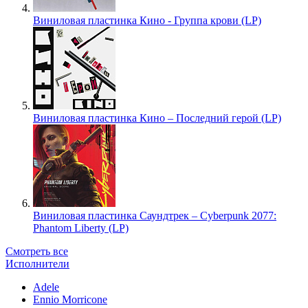
Виниловая пластинка Кино - Группа крови (LP)
Виниловая пластинка Кино – Последний герой (LP)
Виниловая пластинка Саундтрек – Cyberpunk 2077:
Phantom Liberty (LP)
Смотреть все
Исполнители
Adele
Ennio Morricone