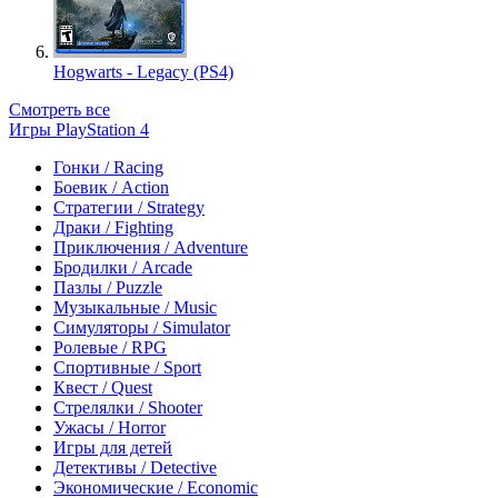
Hogwarts - Legacy (PS4)
Смотреть все
Игры PlayStation 4
Гонки / Racing
Боевик / Action
Стратегии / Strategy
Драки / Fighting
Приключения / Adventure
Бродилки / Arcade
Пазлы / Puzzle
Музыкальные / Music
Симуляторы / Simulator
Ролевые / RPG
Спортивные / Sport
Квест / Quest
Стрелялки / Shooter
Ужасы / Horror
Игры для детей
Детективы / Detective
Экономические / Economic