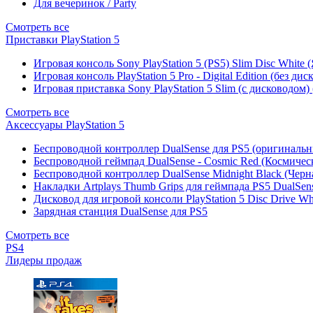
Для вечеринок / Party
Смотреть все
Приставки PlayStation 5
Игровая консоль Sony PlayStation 5 (PS5) Slim Disc White
Игровая консоль PlayStation 5 Pro - Digital Edition (без ди
Игровая приставка Sony PlayStation 5 Slim (с дисководом)
Смотреть все
Аксессуары PlayStation 5
Беспроводной контроллер DualSense для PS5 (оригиналь
Беспроводной геймпад DualSense - Cosmic Red (Космичес
Беспроводной контроллер DualSense Midnight Black (Черн
Накладки Artplays Thumb Grips для геймпада PS5 DualSens
Дисковод для игровой консоли PlayStation 5 Disc Drive W
Зарядная станция DualSense для PS5
Смотреть все
PS4
Лидеры продаж