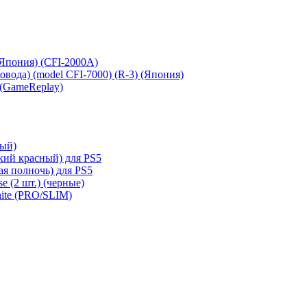
 (Япония) (CFI-2000A)
сковода) (model CFI-7000) (R-3) (Япония)
 (GameReplay)
ный)
кий красный) для PS5
ая полночь) для PS5
e (2 шт.) (черные)
hite (PRO/SLIM)