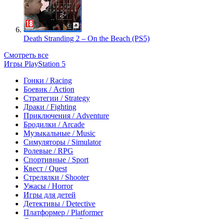
Death Stranding 2 – On the Beach (PS5)
Смотреть все
Игры PlayStation 5
Гонки / Racing
Боевик / Action
Стратегии / Strategy
Драки / Fighting
Приключения / Adventure
Бродилки / Arcade
Музыкальные / Music
Симуляторы / Simulator
Ролевые / RPG
Спортивные / Sport
Квест / Quest
Стрелялки / Shooter
Ужасы / Horror
Игры для детей
Детективы / Detective
Платформер / Platformer