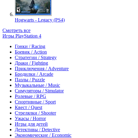
Hogwarts - Legacy (PS4)
Смотреть все
Игры PlayStation 4
Гонки / Racing
Боевик / Action
Стратегии / Strategy
Драки / Fighting
Приключения / Adventure
Бродилки / Arcade
Пазлы / Puzzle
Музыкальные / Music
Симуляторы / Simulator
Ролевые / RPG
Спортивные / Sport
Квест / Quest
Стрелялки / Shooter
Ужасы / Horror
Игры для детей
Детективы / Detective
Экономические / Economic