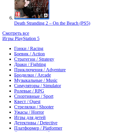
Death Stranding 2 – On the Beach (PS5)
Смотреть все
Игры PlayStation 5
Гонки / Racing
Боевик / Action
Стратегии / Strategy
Драки / Fighting
Приключения / Adventure
Бродилки / Arcade
Музыкальные / Music
Симуляторы / Simulator
Ролевые / RPG
Спортивные / Sport
Квест / Quest
Стрелялки / Shooter
Ужасы / Horror
Игры для детей
Детективы / Detective
Платформер / Platformer