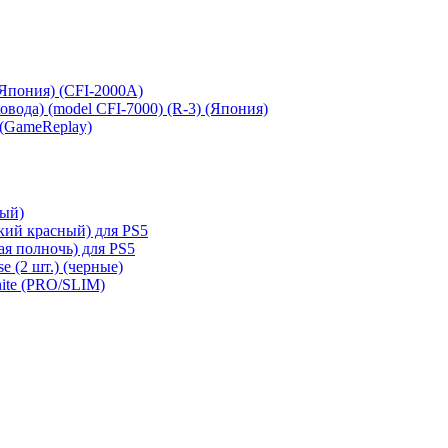
 (Япония) (CFI-2000A)
сковода) (model CFI-7000) (R-3) (Япония)
 (GameReplay)
ный)
кий красный) для PS5
ая полночь) для PS5
e (2 шт.) (черные)
hite (PRO/SLIM)