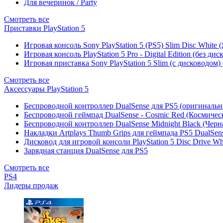
Для вечеринок / Party
Смотреть все
Приставки PlayStation 5
Игровая консоль Sony PlayStation 5 (PS5) Slim Disc White
Игровая консоль PlayStation 5 Pro - Digital Edition (без ди
Игровая приставка Sony PlayStation 5 Slim (с дисководом)
Смотреть все
Аксессуары PlayStation 5
Беспроводной контроллер DualSense для PS5 (оригиналь
Беспроводной геймпад DualSense - Cosmic Red (Космичес
Беспроводной контроллер DualSense Midnight Black (Черн
Накладки Artplays Thumb Grips для геймпада PS5 DualSens
Дисковод для игровой консоли PlayStation 5 Disc Drive W
Зарядная станция DualSense для PS5
Смотреть все
PS4
Лидеры продаж