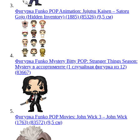
Фигурка Funko POP Animation: Jujutsu Kaisen – Satoru
Gojo (Hidden Inventory) (1885) (85326) (9,5 см)
Фигурка Funko Mystery Bitty POP: Stranger Things Season:
Mystery в ассортименте (1 случайная фигурка из 12)
(83667)
Фигурка Funko POP Movies: John Wick 3 – John Wick
(1763) (83572) (9,5 см)