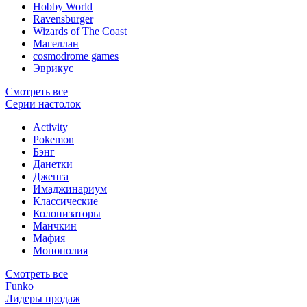
Hobby World
Ravensburger
Wizards of The Coast
Магеллан
сosmodrome games
Эврикус
Смотреть все
Серии настолок
Activity
Pokemon
Бэнг
Данетки
Дженга
Имаджинариум
Классические
Колонизаторы
Манчкин
Мафия
Монополия
Смотреть все
Funko
Лидеры продаж