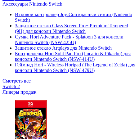
Аксессуары Nintendo Switch
Игровой контроллер Joy-Con красный синий (Nintendo
Switch)
Защитное стекло Glass Screen Pro+ Premium Tempered
(9H) для консоли Nintendo Switch
Сумка Hori Adventure Pack - Splatoon 3 для консоли
Nintendo Switch (NSW-425U)
Защитное стекло Artplays для Nintendo Switch
Контроллеры Hori Split Pad Pro (Lucario & Pikachu) для
консоли Nintendo Switch (NSW-414U)
Геймпад Hori - Wireless Horipad (The Legend of Zelda) для
консоли Nintendo Switch (NSW-479U)
Смотреть все
Switch 2
Лидеры продаж