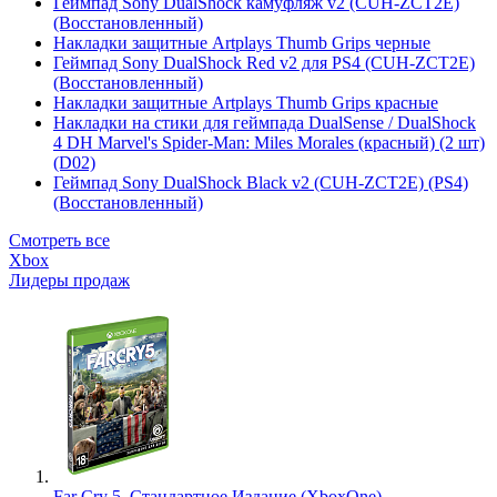
Геймпад Sony DualShock камуфляж v2 (CUH-ZCT2E)
(Восстановленный)
Накладки защитные Artplays Thumb Grips черные
Геймпад Sony DualShock Red v2 для PS4 (CUH-ZCT2E)
(Восстановленный)
Накладки защитные Artplays Thumb Grips красные
Накладки на стики для геймпада DualSense / DualShock
4 DH Marvel's Spider-Man: Miles Morales (красный) (2 шт)
(D02)
Геймпад Sony DualShock Black v2 (CUH-ZCT2E) (PS4)
(Восстановленный)
Смотреть все
Xbox
Лидеры продаж
Far Cry 5. Стандартное Издание (XboxOne)