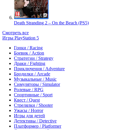
Death Stranding 2 – On the Beach (PS5)
Смотреть все
Игры PlayStation 5
Гонки / Racing
Боевик / Action
Стратегии / Strategy
Драки / Fighting
Приключения / Adventure
Бродилки / Arcade
Музыкальные / Music
Симуляторы / Simulator
Ролевые / RPG
Спортивные / Sport
Квест / Quest
Стрелялки / Shooter
Ужасы / Horror
Игры для детей
Детективы / Detective
Платформер / Platformer