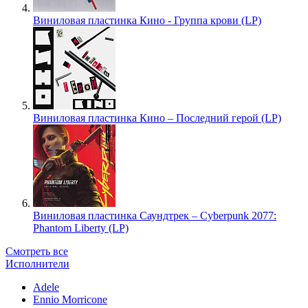
Виниловая пластинка Кино - Группа крови (LP)
Виниловая пластинка Кино – Последний герой (LP)
Виниловая пластинка Саундтрек – Cyberpunk 2077:
Phantom Liberty (LP)
Смотреть все
Исполнители
Adele
Ennio Morricone