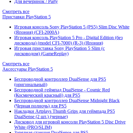
Для вечеринок / Party
Смотреть все
Приставки PlayStation 5
Игровая консоль Sony PlayStation 5 (PS5) Slim Disc White
(Япония) (CFI-2000A)
Игровая консоль PlayStation 5 Pro - Digital Edition (без
дисковода) (model CFI-7000) (R-3) (Япония)
Игровая приставка Sony PlayStation 5 Slim (с
дисководом) (GameReplay)
Смотреть все
Аксессуары PlayStation 5
Беспроводной контроллер DualSense для PS5
(оригинальный)
Беспроводной геймпад DualSense - Cosmic Red
(Космический красный) для PS5
Беспроводной контроллер DualSense Midnight Black
(Черная полночь) для PS5
Накладки Artplays Thumb Grips для геймпада PS5
DualSense (2 шт.) (черные)
Дисковод для игровой консоли PlayStation 5 Disc Drive
White (PRO/SLIM)
Зарядная станция DualSense для PS5