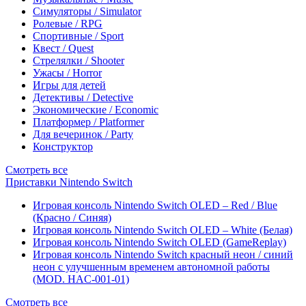
Симуляторы / Simulator
Ролевые / RPG
Спортивные / Sport
Квест / Quest
Стрелялки / Shooter
Ужасы / Horror
Игры для детей
Детективы / Detective
Экономические / Economic
Платформер / Platformer
Для вечеринок / Party
Конструктор
Смотреть все
Приставки Nintendo Switch
Игровая консоль Nintendo Switch OLED – Red / Blue
(Красно / Синяя)
Игровая консоль Nintendo Switch OLED – White (Белая)
Игровая консоль Nintendo Switch OLED (GameReplay)
Игровая консоль Nintendo Switch красный неон / синий
неон с улучшенным временем автономной работы
(MOD. HAC-001-01)
Смотреть все