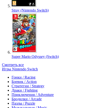
Stray (Nintendo Switch)
Super Mario Odyssey (Switch)
Смотреть все
Игры Nintendo Switch
Гонки / Racing
Боевик / Action
Стратегии / Strategy
Драки / Fighting
Приключения / Adventure
Бродилки / Arcade
Пазлы / Puzzle
Музыкальные / Music