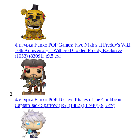
Фигурка Funko POP Games: Five Nights at Freddy's Wiki
10th Anniversary – Withered Golden Freddy Exclusive
(1033) (83091) (9,5 см)
Фигурка Funko POP Disney: Pirates of the Caribbean –
Captain Jack Sparrow (FS) (1482) (81940) (9,5 см)