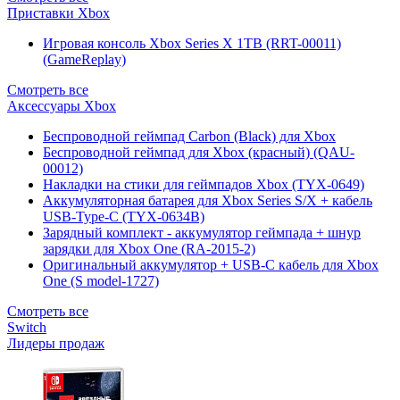
Приставки Xbox
Игровая консоль Xbox Series X 1TB (RRT-00011)
(GameReplay)
Смотреть все
Аксессуары Xbox
Беспроводной геймпад Carbon (Black) для Xbox
Беспроводной геймпад для Xbox (красный) (QAU-
00012)
Накладки на стики для геймпадов Xbox (TYX-0649)
Аккумуляторная батарея для Xbox Series S/X + кабель
USB-Type-C (TYX-0634B)
Зарядный комплект - аккумулятор геймпада + шнур
зарядки для Xbox One (RA-2015-2)
Оригинальный аккумулятор + USB-C кабель для Xbox
One (S model-1727)
Смотреть все
Switch
Лидеры продаж