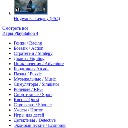
Hogwarts - Legacy (PS4)
Смотреть все
Игры PlayStation 4
Гонки / Racing
Боевик / Action
Стратегии / Strategy
Драки / Fighting
Приключения / Adventure
Бродилки / Arcade
Пазлы / Puzzle
Музыкальные / Music
Симуляторы / Simulator
Ролевые / RPG
Спортивные / Sport
Квест / Quest
Стрелялки / Shooter
Ужасы / Horror
Игры для детей
Детективы / Detective
Экономические / Economic