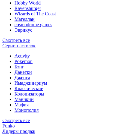
Hobby World
Ravensburger
Wizards of The Coast
Магеллан
сosmodrome games
Эврикус
Смотреть все
Серии настолок
Activity
Pokemon
Бэнг
Данетки
Дженга
Имаджинариум
Классические
Колонизаторы
Манчкин
Мафия
Монополия
Смотреть все
Funko
Лидеры продаж