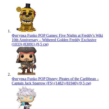
Фигурка Funko POP Games: Five Nights at Freddy's Wiki
10th Anniversary – Withered Golden Freddy Exclusive
(1033) (83091) (9,5 см)
Фигурка Funko POP Disney: Pirates of the Caribbean –
Captain Jack Sparrow (FS) (1482) (81940) (9,5 см)