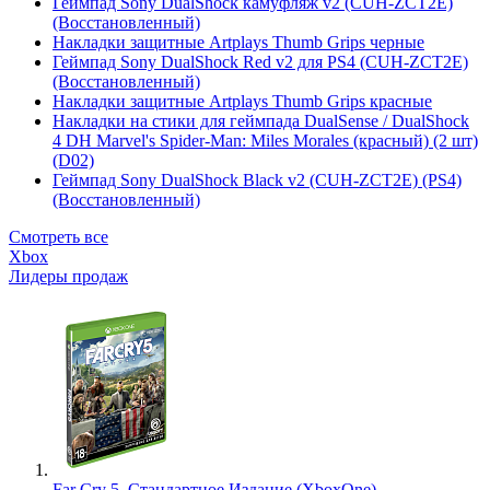
Геймпад Sony DualShock камуфляж v2 (CUH-ZCT2E)
(Восстановленный)
Накладки защитные Artplays Thumb Grips черные
Геймпад Sony DualShock Red v2 для PS4 (CUH-ZCT2E)
(Восстановленный)
Накладки защитные Artplays Thumb Grips красные
Накладки на стики для геймпада DualSense / DualShock
4 DH Marvel's Spider-Man: Miles Morales (красный) (2 шт)
(D02)
Геймпад Sony DualShock Black v2 (CUH-ZCT2E) (PS4)
(Восстановленный)
Смотреть все
Xbox
Лидеры продаж
Far Cry 5. Стандартное Издание (XboxOne)