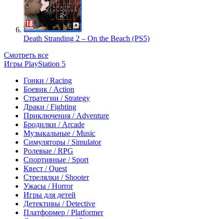
Death Stranding 2 – On the Beach (PS5)
Смотреть все
Игры PlayStation 5
Гонки / Racing
Боевик / Action
Стратегии / Strategy
Драки / Fighting
Приключения / Adventure
Бродилки / Arcade
Музыкальные / Music
Симуляторы / Simulator
Ролевые / RPG
Спортивные / Sport
Квест / Quest
Стрелялки / Shooter
Ужасы / Horror
Игры для детей
Детективы / Detective
Платформер / Platformer