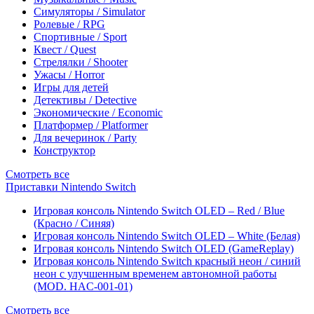
Симуляторы / Simulator
Ролевые / RPG
Спортивные / Sport
Квест / Quest
Стрелялки / Shooter
Ужасы / Horror
Игры для детей
Детективы / Detective
Экономические / Economic
Платформер / Platformer
Для вечеринок / Party
Конструктор
Смотреть все
Приставки Nintendo Switch
Игровая консоль Nintendo Switch OLED – Red / Blue
(Красно / Синяя)
Игровая консоль Nintendo Switch OLED – White (Белая)
Игровая консоль Nintendo Switch OLED (GameReplay)
Игровая консоль Nintendo Switch красный неон / синий
неон с улучшенным временем автономной работы
(MOD. HAC-001-01)
Смотреть все