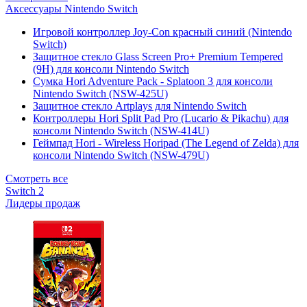
Аксессуары Nintendo Switch
Игровой контроллер Joy-Con красный синий (Nintendo
Switch)
Защитное стекло Glass Screen Pro+ Premium Tempered
(9H) для консоли Nintendo Switch
Сумка Hori Adventure Pack - Splatoon 3 для консоли
Nintendo Switch (NSW-425U)
Защитное стекло Artplays для Nintendo Switch
Контроллеры Hori Split Pad Pro (Lucario & Pikachu) для
консоли Nintendo Switch (NSW-414U)
Геймпад Hori - Wireless Horipad (The Legend of Zelda) для
консоли Nintendo Switch (NSW-479U)
Смотреть все
Switch 2
Лидеры продаж