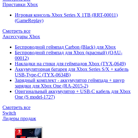
Приставки Xbox
Игровая консоль Xbox Series X 1TB (RRT-00011)
(GameReplay)
Смотреть все
Аксессуары Xbox
Беспроводной геймпад Carbon (Black) для Xbox
Беспроводной геймпад для Xbox (красный) (QAU-
00012)
Накладки на стики для геймпадов Xbox (TYX-0649)
Аккумуляторная батарея для Xbox Series S/X + кабель
USB-Type-C (TYX-0634B)
Зарядный комплект - аккумулятор геймпада + шнур
зарядки для Xbox One (RA-2015-2)
Оригинальный аккумулятор + USB-C кабель для Xbox
One (S model-1727)
Смотреть все
Switch
Лидеры продаж