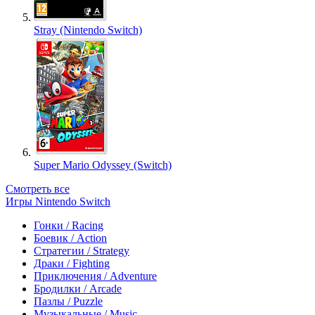
Stray (Nintendo Switch)
Super Mario Odyssey (Switch)
Смотреть все
Игры Nintendo Switch
Гонки / Racing
Боевик / Action
Стратегии / Strategy
Драки / Fighting
Приключения / Adventure
Бродилки / Arcade
Пазлы / Puzzle
Музыкальные / Music