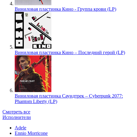
Виниловая пластинка Кино - Группа крови (LP)
Виниловая пластинка Кино – Последний герой (LP)
Виниловая пластинка Саундтрек – Cyberpunk 2077:
Phantom Liberty (LP)
Смотреть все
Исполнители
Adele
Ennio Morricone