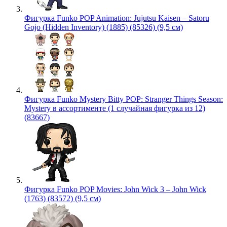
Фигурка Funko POP Animation: Jujutsu Kaisen – Satoru
Gojo (Hidden Inventory) (1885) (85326) (9,5 см)
Фигурка Funko Mystery Bitty POP: Stranger Things Season:
Mystery в ассортименте (1 случайная фигурка из 12)
(83667)
Фигурка Funko POP Movies: John Wick 3 – John Wick
(1763) (83572) (9,5 см)