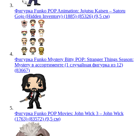
Фигурка Funko POP Animation: Jujutsu Kaisen – Satoru
Gojo (Hidden Inventory) (1885) (85326) (9,5 см)
Фигурка Funko Mystery Bitty POP: Stranger Things Season:
Mystery в ассортименте (1 случайная фигурка из 12)
(83667)
Фигурка Funko POP Movies: John Wick 3 – John Wick
(1763) (83572) (9,5 см)