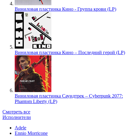
Виниловая пластинка Кино - Группа крови (LP)
Виниловая пластинка Кино – Последний герой (LP)
Виниловая пластинка Саундтрек – Cyberpunk 2077:
Phantom Liberty (LP)
Смотреть все
Исполнители
Adele
Ennio Morricone