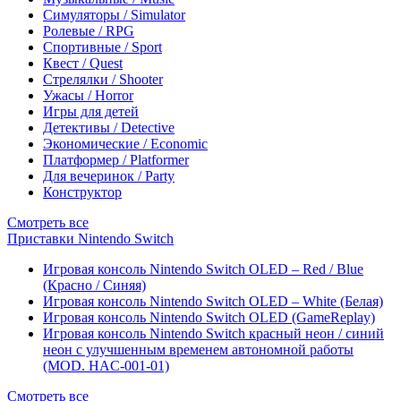
Симуляторы / Simulator
Ролевые / RPG
Спортивные / Sport
Квест / Quest
Стрелялки / Shooter
Ужасы / Horror
Игры для детей
Детективы / Detective
Экономические / Economic
Платформер / Platformer
Для вечеринок / Party
Конструктор
Смотреть все
Приставки Nintendo Switch
Игровая консоль Nintendo Switch OLED – Red / Blue
(Красно / Синяя)
Игровая консоль Nintendo Switch OLED – White (Белая)
Игровая консоль Nintendo Switch OLED (GameReplay)
Игровая консоль Nintendo Switch красный неон / синий
неон с улучшенным временем автономной работы
(MOD. HAC-001-01)
Смотреть все