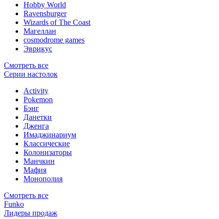
Hobby World
Ravensburger
Wizards of The Coast
Магеллан
сosmodrome games
Эврикус
Смотреть все
Серии настолок
Activity
Pokemon
Бэнг
Данетки
Дженга
Имаджинариум
Классические
Колонизаторы
Манчкин
Мафия
Монополия
Смотреть все
Funko
Лидеры продаж