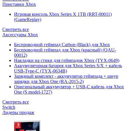
Приставки Xbox
Игровая консоль Xbox Series X 1TB (RRT-00011)
(GameReplay)
Смотреть все
Аксессуары Xbox
Беспроводной геймпад Carbon (Black) для Xbox
Беспроводной геймпад для Xbox (красный) (QAU-
00012)
Накладки на стики для геймпадов Xbox (TYX-0649)
Аккумуляторная батарея для Xbox Series S/X + кабель
USB-Type-C (TYX-0634B)
Зарядный комплект - аккумулятор геймпада + шнур
зарядки для Xbox One (RA-2015-2)
Оригинальный аккумулятор + USB-C кабель для Xbox
One (S model-1727)
Смотреть все
Switch
Лидеры продаж