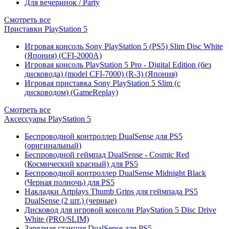
Для вечеринок / Party
Смотреть все
Приставки PlayStation 5
Игровая консоль Sony PlayStation 5 (PS5) Slim Disc White
(Япония) (CFI-2000A)
Игровая консоль PlayStation 5 Pro - Digital Edition (без
дисковода) (model CFI-7000) (R-3) (Япония)
Игровая приставка Sony PlayStation 5 Slim (с
дисководом) (GameReplay)
Смотреть все
Аксессуары PlayStation 5
Беспроводной контроллер DualSense для PS5
(оригинальный)
Беспроводной геймпад DualSense - Cosmic Red
(Космический красный) для PS5
Беспроводной контроллер DualSense Midnight Black
(Черная полночь) для PS5
Накладки Artplays Thumb Grips для геймпада PS5
DualSense (2 шт.) (черные)
Дисковод для игровой консоли PlayStation 5 Disc Drive
White (PRO/SLIM)
Зарядная станция DualSense для PS5