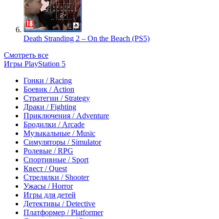
Death Stranding 2 – On the Beach (PS5)
Смотреть все
Игры PlayStation 5
Гонки / Racing
Боевик / Action
Стратегии / Strategy
Драки / Fighting
Приключения / Adventure
Бродилки / Arcade
Музыкальные / Music
Симуляторы / Simulator
Ролевые / RPG
Спортивные / Sport
Квест / Quest
Стрелялки / Shooter
Ужасы / Horror
Игры для детей
Детективы / Detective
Платформер / Platformer