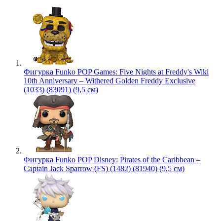
Фигурка Funko POP Games: Five Nights at Freddy's Wiki
10th Anniversary – Withered Golden Freddy Exclusive
(1033) (83091) (9,5 см)
Фигурка Funko POP Disney: Pirates of the Caribbean –
Captain Jack Sparrow (FS) (1482) (81940) (9,5 см)