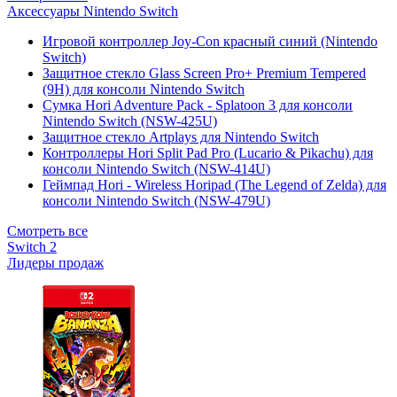
Аксессуары Nintendo Switch
Игровой контроллер Joy-Con красный синий (Nintendo
Switch)
Защитное стекло Glass Screen Pro+ Premium Tempered
(9H) для консоли Nintendo Switch
Сумка Hori Adventure Pack - Splatoon 3 для консоли
Nintendo Switch (NSW-425U)
Защитное стекло Artplays для Nintendo Switch
Контроллеры Hori Split Pad Pro (Lucario & Pikachu) для
консоли Nintendo Switch (NSW-414U)
Геймпад Hori - Wireless Horipad (The Legend of Zelda) для
консоли Nintendo Switch (NSW-479U)
Смотреть все
Switch 2
Лидеры продаж