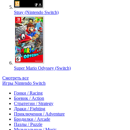
Stray (Nintendo Switch)
Super Mario Odyssey (Switch)
Смотреть все
Игры Nintendo Switch
Гонки / Racing
Боевик / Action
Стратегии / Strategy
Драки / Fighting
Приключения / Adventure
Бродилки / Arcade
Пазлы / Puzzle
Музыкальные / Music