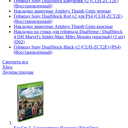
Геймпад Sony DualShock камуфляж v2 (CUH-ZCT2E)
(Восстановленный)
Накладки защитные Artplays Thumb Grips черные
Геймпад Sony DualShock Red v2 для PS4 (CUH-ZCT2E)
(Восстановленный)
Накладки защитные Artplays Thumb Grips красные
Накладки на стики для геймпада DualSense / DualShock
4 DH Marvel's Spider-Man: Miles Morales (красный) (2 шт)
(D02)
Геймпад Sony DualShock Black v2 (CUH-ZCT2E) (PS4)
(Восстановленный)
Смотреть все
Xbox
Лидеры продаж
Far Cry 5. Стандартное Издание (XboxOne)