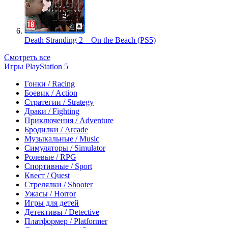
Death Stranding 2 – On the Beach (PS5)
Смотреть все
Игры PlayStation 5
Гонки / Racing
Боевик / Action
Стратегии / Strategy
Драки / Fighting
Приключения / Adventure
Бродилки / Arcade
Музыкальные / Music
Симуляторы / Simulator
Ролевые / RPG
Спортивные / Sport
Квест / Quest
Стрелялки / Shooter
Ужасы / Horror
Игры для детей
Детективы / Detective
Платформер / Platformer