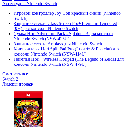
Аксессуары Nintendo Switch
Игровой контроллер Joy-Con красный синий (Nintendo
Switch)
Защитное стекло Glass Screen Pro+ Premium Tempered
(9H) для консоли Nintendo Switch
Сумка Hori Adventure Pack - Splatoon 3 для консоли
Nintendo Switch (NSW-425U)
Защитное стекло Artplays для Nintendo Switch
Контроллеры Hori Split Pad Pro (Lucario & Pikachu) для
консоли Nintendo Switch (NSW-414U)
Геймпад Hori - Wireless Horipad (The Legend of Zelda) для
консоли Nintendo Switch (NSW-479U)
Смотреть все
Switch 2
Лидеры продаж