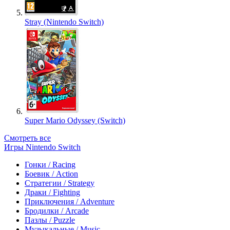
Stray (Nintendo Switch)
Super Mario Odyssey (Switch)
Смотреть все
Игры Nintendo Switch
Гонки / Racing
Боевик / Action
Стратегии / Strategy
Драки / Fighting
Приключения / Adventure
Бродилки / Arcade
Пазлы / Puzzle
Музыкальные / Music