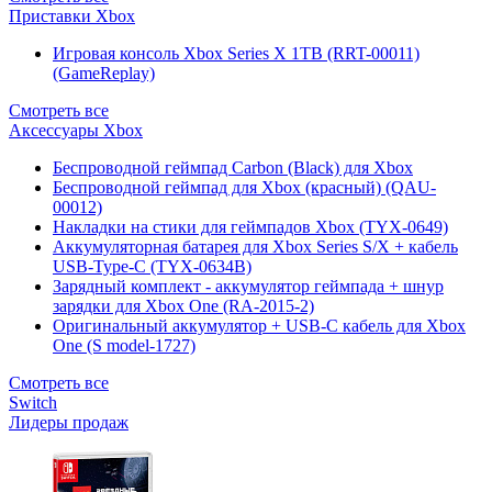
Приставки Xbox
Игровая консоль Xbox Series X 1TB (RRT-00011)
(GameReplay)
Смотреть все
Аксессуары Xbox
Беспроводной геймпад Carbon (Black) для Xbox
Беспроводной геймпад для Xbox (красный) (QAU-
00012)
Накладки на стики для геймпадов Xbox (TYX-0649)
Аккумуляторная батарея для Xbox Series S/X + кабель
USB-Type-C (TYX-0634B)
Зарядный комплект - аккумулятор геймпада + шнур
зарядки для Xbox One (RA-2015-2)
Оригинальный аккумулятор + USB-C кабель для Xbox
One (S model-1727)
Смотреть все
Switch
Лидеры продаж