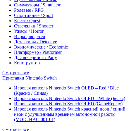
Симуляторы / Simulator
Ролевые / RPG
Спортивные / Sport
Квест / Quest
Стрелялки / Shooter
Ужасы / Horror
Игры для детей
Детективы / Detective
Экономические / Economic
Платформер / Platformer
Для вечеринок / Party
Конструктор
Смотреть все
Приставки Nintendo Switch
Игровая консоль Nintendo Switch OLED – Red / Blue
(Красно / Синяя)
Игровая консоль Nintendo Switch OLED – White (Белая)
Игровая консоль Nintendo Switch OLED (GameReplay)
Игровая консоль Nintendo Switch красный неон / синий
неон с улучшенным временем автономной работы
(MOD. HAC-001-01)
Смотреть все