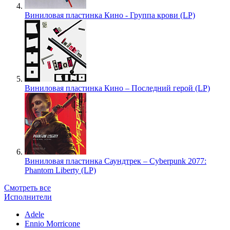
Виниловая пластинка Кино - Группа крови (LP)
Виниловая пластинка Кино – Последний герой (LP)
Виниловая пластинка Саундтрек – Cyberpunk 2077:
Phantom Liberty (LP)
Смотреть все
Исполнители
Adele
Ennio Morricone