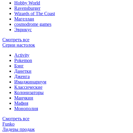
Hobby World
Ravensburger
Wizards of The Coast
Магеллан
сosmodrome games
Эврикус
Смотреть все
Серии настолок
Activity
Pokemon
Бэнг
Данетки
Дженга
Имаджинариум
Классические
Колонизаторы
Манчкин
Мафия
Монополия
Смотреть все
Funko
Лидеры продаж