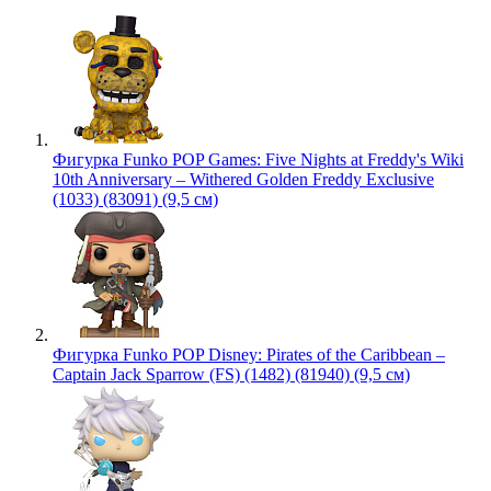
Фигурка Funko POP Games: Five Nights at Freddy's Wiki
10th Anniversary – Withered Golden Freddy Exclusive
(1033) (83091) (9,5 см)
Фигурка Funko POP Disney: Pirates of the Caribbean –
Captain Jack Sparrow (FS) (1482) (81940) (9,5 см)