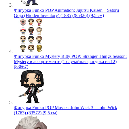
Фигурка Funko POP Animation: Jujutsu Kaisen – Satoru
Gojo (Hidden Inventory) (1885) (85326) (9,5 см)
Фигурка Funko Mystery Bitty POP: Stranger Things Season:
Mystery в ассортименте (1 случайная фигурка из 12)
(83667)
Фигурка Funko POP Movies: John Wick 3 – John Wick
(1763) (83572) (9,5 см)