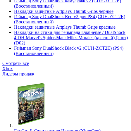
Геймпад Sony DualShock камуфляж v2 (CUH-ZCT2E)
(Восстановленный)
Накладки защитные Artplays Thumb Grips черные
Геймпад Sony DualShock Red v2 для PS4 (CUH-ZCT2E)
(Восстановленный)
Накладки защитные Artplays Thumb Grips красные
Накладки на стики для геймпада DualSense / DualShock
4 DH Marvel's Spider-Man: Miles Morales (красный) (2 шт)
(D02)
Геймпад Sony DualShock Black v2 (CUH-ZCT2E) (PS4)
(Восстановленный)
Смотреть все
Xbox
Лидеры продаж
Far Cry 5. Стандартное Издание (XboxOne)