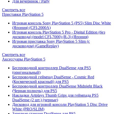
Для вечеринок / Party
Смотреть все
Приставки PlayStation 5
Игровая консоль Sony PlayStation 5 (PS5) Slim Disc White
(Япония) (CFI-2000A)
Игровая консоль PlayStation 5 Pro - Digital Edition (без
дисковода) (model CFI-7000) (R-3) (Япония)
Игровая приставка Sony PlayStation 5 Slim (с
дисководом) (GameReplay)
Смотреть все
Аксессуары PlayStation 5
Беспроводной контроллер DualSense для PS5
(оригинальный)
Беспроводной геймпад DualSense - Cosmic Red
(Космический красный) для PS5
Беспроводной контроллер DualSense Midnight Black
(Черная полночь) для PS5
Накладки Artplays Thumb Grips для геймпада PS5
DualSense (2 шт.) (черные)
Дисковод для игровой консоли PlayStation 5 Disc Drive
White (PRO/SLIM)
Зарядная станция DualSense для PS5