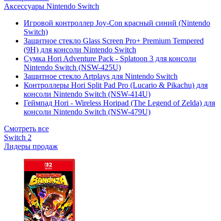
Аксессуары Nintendo Switch
Игровой контроллер Joy-Con красный синий (Nintendo
Switch)
Защитное стекло Glass Screen Pro+ Premium Tempered
(9H) для консоли Nintendo Switch
Сумка Hori Adventure Pack - Splatoon 3 для консоли
Nintendo Switch (NSW-425U)
Защитное стекло Artplays для Nintendo Switch
Контроллеры Hori Split Pad Pro (Lucario & Pikachu) для
консоли Nintendo Switch (NSW-414U)
Геймпад Hori - Wireless Horipad (The Legend of Zelda) для
консоли Nintendo Switch (NSW-479U)
Смотреть все
Switch 2
Лидеры продаж