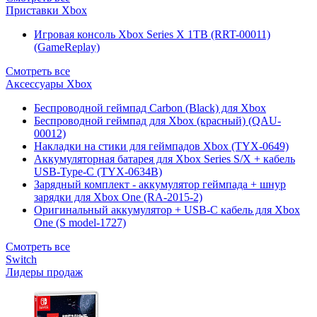
Приставки Xbox
Игровая консоль Xbox Series X 1TB (RRT-00011)
(GameReplay)
Смотреть все
Аксессуары Xbox
Беспроводной геймпад Carbon (Black) для Xbox
Беспроводной геймпад для Xbox (красный) (QAU-
00012)
Накладки на стики для геймпадов Xbox (TYX-0649)
Аккумуляторная батарея для Xbox Series S/X + кабель
USB-Type-C (TYX-0634B)
Зарядный комплект - аккумулятор геймпада + шнур
зарядки для Xbox One (RA-2015-2)
Оригинальный аккумулятор + USB-C кабель для Xbox
One (S model-1727)
Смотреть все
Switch
Лидеры продаж