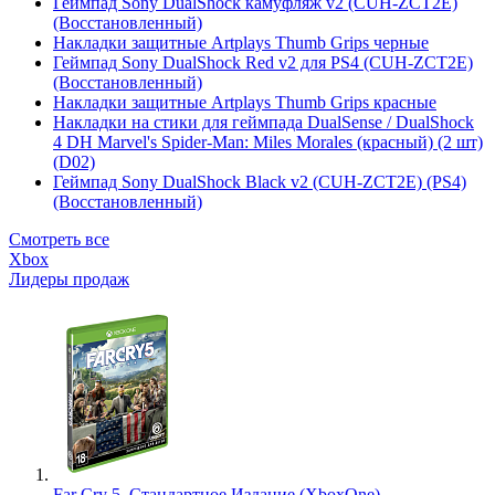
Геймпад Sony DualShock камуфляж v2 (CUH-ZCT2E)
(Восстановленный)
Накладки защитные Artplays Thumb Grips черные
Геймпад Sony DualShock Red v2 для PS4 (CUH-ZCT2E)
(Восстановленный)
Накладки защитные Artplays Thumb Grips красные
Накладки на стики для геймпада DualSense / DualShock
4 DH Marvel's Spider-Man: Miles Morales (красный) (2 шт)
(D02)
Геймпад Sony DualShock Black v2 (CUH-ZCT2E) (PS4)
(Восстановленный)
Смотреть все
Xbox
Лидеры продаж
Far Cry 5. Стандартное Издание (XboxOne)