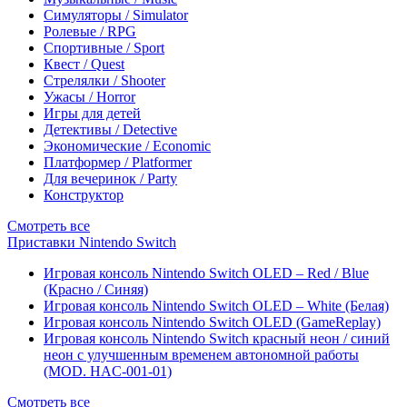
Симуляторы / Simulator
Ролевые / RPG
Спортивные / Sport
Квест / Quest
Стрелялки / Shooter
Ужасы / Horror
Игры для детей
Детективы / Detective
Экономические / Economic
Платформер / Platformer
Для вечеринок / Party
Конструктор
Смотреть все
Приставки Nintendo Switch
Игровая консоль Nintendo Switch OLED – Red / Blue
(Красно / Синяя)
Игровая консоль Nintendo Switch OLED – White (Белая)
Игровая консоль Nintendo Switch OLED (GameReplay)
Игровая консоль Nintendo Switch красный неон / синий
неон с улучшенным временем автономной работы
(MOD. HAC-001-01)
Смотреть все