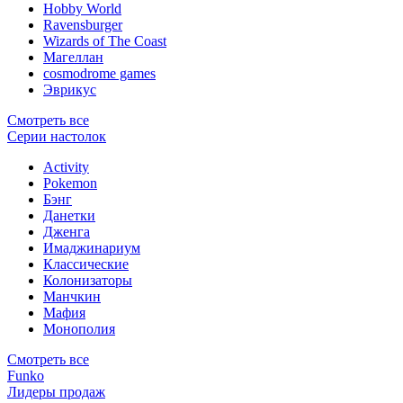
Hobby World
Ravensburger
Wizards of The Coast
Магеллан
сosmodrome games
Эврикус
Смотреть все
Серии настолок
Activity
Pokemon
Бэнг
Данетки
Дженга
Имаджинариум
Классические
Колонизаторы
Манчкин
Мафия
Монополия
Смотреть все
Funko
Лидеры продаж