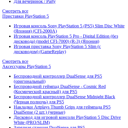
Для вечеринок / Party
Смотреть все
Приставки PlayStation 5
Игровая консоль Sony PlayStation 5 (PS5) Slim Disc White
(Япония) (CFI-2000A)
Игровая консоль PlayStation 5 Pro - Digital Edition (без
дисковода) (model CFI-7000) (R-3) (Япония)
Игровая приставка Sony PlayStation 5 Slim (с
дисководом) (GameReplay)
Смотреть все
Аксессуары PlayStation 5
Беспроводной контроллер DualSense для PS5
(оригинальный)
Беспроводной геймпад DualSense - Cosmic Red
(Космический красный) для PS5
Беспроводной контроллер DualSense Midnight Black
(Черная полночь) для PS5
Накладки Artplays Thumb Grips для геймпада PS5
DualSense (2 шт.) (черные)
Дисковод для игровой консоли PlayStation 5 Disc Drive
White (PRO/SLIM)
Зарядная станция DualSense для PS5