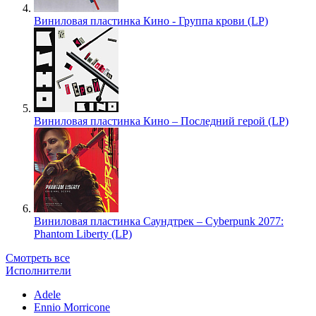
Виниловая пластинка Кино - Группа крови (LP)
Виниловая пластинка Кино – Последний герой (LP)
Виниловая пластинка Саундтрек – Cyberpunk 2077:
Phantom Liberty (LP)
Смотреть все
Исполнители
Adele
Ennio Morricone