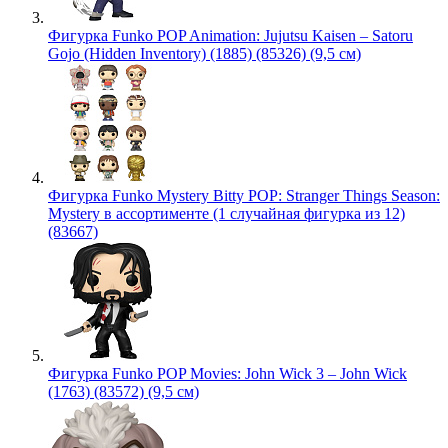
Фигурка Funko POP Animation: Jujutsu Kaisen – Satoru
Gojo (Hidden Inventory) (1885) (85326) (9,5 см)
Фигурка Funko Mystery Bitty POP: Stranger Things Season:
Mystery в ассортименте (1 случайная фигурка из 12)
(83667)
Фигурка Funko POP Movies: John Wick 3 – John Wick
(1763) (83572) (9,5 см)