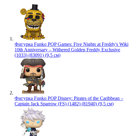
Фигурка Funko POP Games: Five Nights at Freddy's Wiki
10th Anniversary – Withered Golden Freddy Exclusive
(1033) (83091) (9,5 см)
Фигурка Funko POP Disney: Pirates of the Caribbean –
Captain Jack Sparrow (FS) (1482) (81940) (9,5 см)