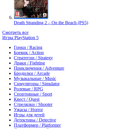
Death Stranding 2 – On the Beach (PS5)
Смотреть все
Игры PlayStation 5
Гонки / Racing
Боевик / Action
Стратегии / Strategy
Драки / Fighting
Приключения / Adventure
Бродилки / Arcade
Музыкальные / Music
Симуляторы / Simulator
Ролевые / RPG
Спортивные / Sport
Квест / Quest
Стрелялки / Shooter
Ужасы / Horror
Игры для детей
Детективы / Detective
Платформер / Platformer