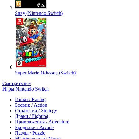
Stray (Nintendo Switch)
Super Mario Odyssey (Switch)
Смотреть все
Игры Nintendo Switch
Гонки / Racing
Боевик / Action
Стратегии / Strategy
Драки / Fighting
Приключения / Adventure
Бродилки / Arcade
Пазлы / Puzzle
Музыкальные / Music