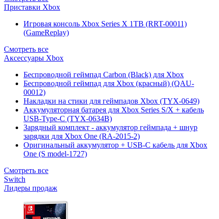
Приставки Xbox
Игровая консоль Xbox Series X 1TB (RRT-00011)
(GameReplay)
Смотреть все
Аксессуары Xbox
Беспроводной геймпад Carbon (Black) для Xbox
Беспроводной геймпад для Xbox (красный) (QAU-
00012)
Накладки на стики для геймпадов Xbox (TYX-0649)
Аккумуляторная батарея для Xbox Series S/X + кабель
USB-Type-C (TYX-0634B)
Зарядный комплект - аккумулятор геймпада + шнур
зарядки для Xbox One (RA-2015-2)
Оригинальный аккумулятор + USB-C кабель для Xbox
One (S model-1727)
Смотреть все
Switch
Лидеры продаж