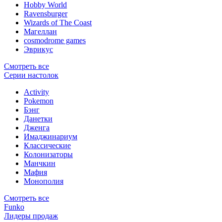
Hobby World
Ravensburger
Wizards of The Coast
Магеллан
сosmodrome games
Эврикус
Смотреть все
Серии настолок
Activity
Pokemon
Бэнг
Данетки
Дженга
Имаджинариум
Классические
Колонизаторы
Манчкин
Мафия
Монополия
Смотреть все
Funko
Лидеры продаж