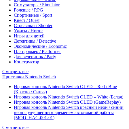
Симуляторы / Simulator
Ролевые / RPG
Спортивные / Sport
Квест / Quest
Стрелялки / Shooter
Ужасы / Horror
Игры для детей
Детективы / Detective
Экономические / Economic
Платформер / Platformer
Для вечеринок / Party
Конструктор
Смотреть все
Приставки Nintendo Switch
Игровая консоль Nintendo Switch OLED – Red / Blue
(Красно / Синяя)
Игровая консоль Nintendo Switch OLED – White (Белая)
Игровая консоль Nintendo Switch OLED (GameReplay)
Игровая консоль Nintendo Switch красный неон / синий
неон с улучшенным временем автономной работы
(MOD. HAC-001-01)
Смотреть все