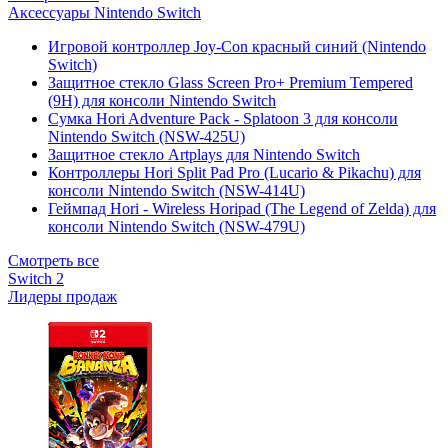
Аксессуары Nintendo Switch
Игровой контроллер Joy-Con красный синий (Nintendo
Switch)
Защитное стекло Glass Screen Pro+ Premium Tempered
(9H) для консоли Nintendo Switch
Сумка Hori Adventure Pack - Splatoon 3 для консоли
Nintendo Switch (NSW-425U)
Защитное стекло Artplays для Nintendo Switch
Контроллеры Hori Split Pad Pro (Lucario & Pikachu) для
консоли Nintendo Switch (NSW-414U)
Геймпад Hori - Wireless Horipad (The Legend of Zelda) для
консоли Nintendo Switch (NSW-479U)
Смотреть все
Switch 2
Лидеры продаж