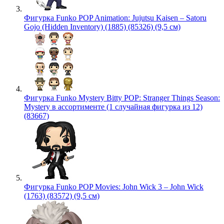
Фигурка Funko POP Animation: Jujutsu Kaisen – Satoru
Gojo (Hidden Inventory) (1885) (85326) (9,5 см)
Фигурка Funko Mystery Bitty POP: Stranger Things Season:
Mystery в ассортименте (1 случайная фигурка из 12)
(83667)
Фигурка Funko POP Movies: John Wick 3 – John Wick
(1763) (83572) (9,5 см)