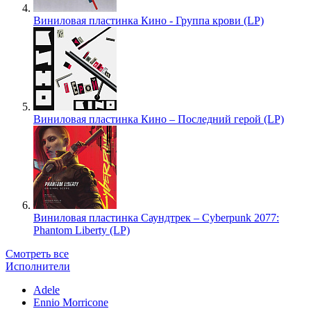
Виниловая пластинка Кино - Группа крови (LP)
Виниловая пластинка Кино – Последний герой (LP)
Виниловая пластинка Саундтрек – Cyberpunk 2077:
Phantom Liberty (LP)
Смотреть все
Исполнители
Adele
Ennio Morricone