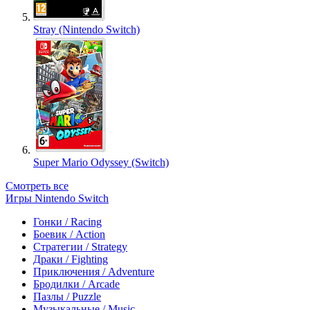
Stray (Nintendo Switch)
Super Mario Odyssey (Switch)
Смотреть все
Игры Nintendo Switch
Гонки / Racing
Боевик / Action
Стратегии / Strategy
Драки / Fighting
Приключения / Adventure
Бродилки / Arcade
Пазлы / Puzzle
Музыкальные / Music