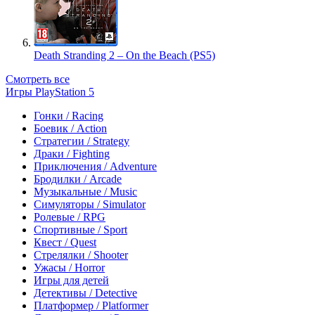
Death Stranding 2 – On the Beach (PS5)
Смотреть все
Игры PlayStation 5
Гонки / Racing
Боевик / Action
Стратегии / Strategy
Драки / Fighting
Приключения / Adventure
Бродилки / Arcade
Музыкальные / Music
Симуляторы / Simulator
Ролевые / RPG
Спортивные / Sport
Квест / Quest
Стрелялки / Shooter
Ужасы / Horror
Игры для детей
Детективы / Detective
Платформер / Platformer