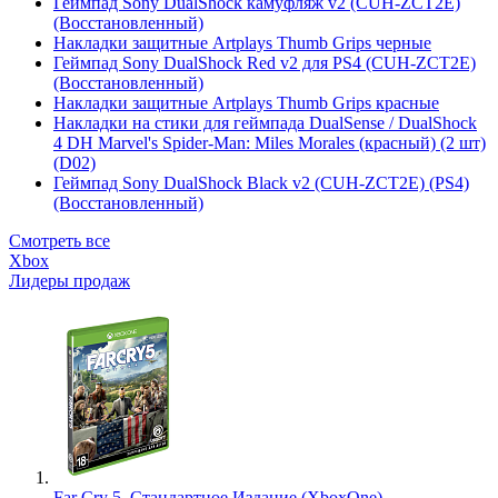
Геймпад Sony DualShock камуфляж v2 (CUH-ZCT2E)
(Восстановленный)
Накладки защитные Artplays Thumb Grips черные
Геймпад Sony DualShock Red v2 для PS4 (CUH-ZCT2E)
(Восстановленный)
Накладки защитные Artplays Thumb Grips красные
Накладки на стики для геймпада DualSense / DualShock
4 DH Marvel's Spider-Man: Miles Morales (красный) (2 шт)
(D02)
Геймпад Sony DualShock Black v2 (CUH-ZCT2E) (PS4)
(Восстановленный)
Смотреть все
Xbox
Лидеры продаж
Far Cry 5. Стандартное Издание (XboxOne)