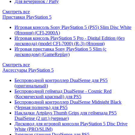
Для вечеринок / Party
Смотреть все
Приставки PlayStation 5
Игровая консоль Sony PlayStation 5 (PS5) Slim Disc White
(Япония) (CFI-2000A)
Игровая консоль PlayStation 5 Pro - Digital Edition (без
дисковода) (model CFI-7000) (R-3) (Япония)
Игровая приставка Sony PlayStation 5 Slim (с
дисководом) (GameReplay)
Смотреть все
Аксессуары PlayStation 5
Беспроводной контроллер DualSense для PS5
(оригинальный)
Беспроводной геймпад DualSense - Cosmic Red
(Космический красный) для PS5
Беспроводной контроллер DualSense Midnight Black
(Черная полночь) для PS5
Накладки Artplays Thumb Grips для геймпада PS5
DualSense (2 шт.) (черные)
Дисковод для игровой консоли PlayStation 5 Disc Drive
White (PRO/SLIM)
Зарядная станция DualSense для PS5