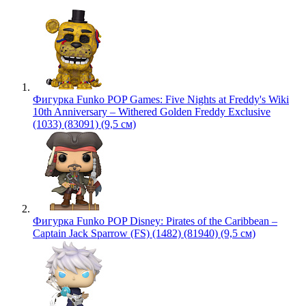
Фигурка Funko POP Games: Five Nights at Freddy's Wiki
10th Anniversary – Withered Golden Freddy Exclusive
(1033) (83091) (9,5 см)
Фигурка Funko POP Disney: Pirates of the Caribbean –
Captain Jack Sparrow (FS) (1482) (81940) (9,5 см)