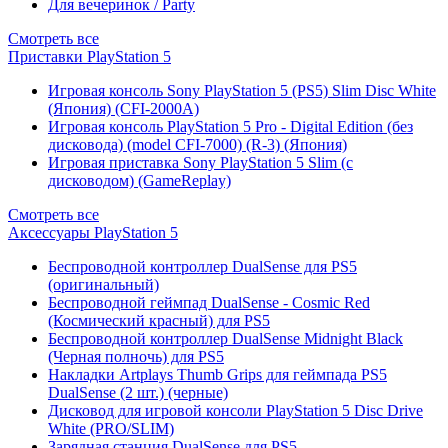
Для вечеринок / Party
Смотреть все
Приставки PlayStation 5
Игровая консоль Sony PlayStation 5 (PS5) Slim Disc White
(Япония) (CFI-2000A)
Игровая консоль PlayStation 5 Pro - Digital Edition (без
дисковода) (model CFI-7000) (R-3) (Япония)
Игровая приставка Sony PlayStation 5 Slim (с
дисководом) (GameReplay)
Смотреть все
Аксессуары PlayStation 5
Беспроводной контроллер DualSense для PS5
(оригинальный)
Беспроводной геймпад DualSense - Cosmic Red
(Космический красный) для PS5
Беспроводной контроллер DualSense Midnight Black
(Черная полночь) для PS5
Накладки Artplays Thumb Grips для геймпада PS5
DualSense (2 шт.) (черные)
Дисковод для игровой консоли PlayStation 5 Disc Drive
White (PRO/SLIM)
Зарядная станция DualSense для PS5