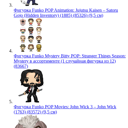
Фигурка Funko POP Animation: Jujutsu Kaisen – Satoru
Gojo (Hidden Inventory) (1885) (85326) (9,5 см)
Фигурка Funko Mystery Bitty POP: Stranger Things Season:
Mystery в ассортименте (1 случайная фигурка из 12)
(83667)
Фигурка Funko POP Movies: John Wick 3 – John Wick
(1763) (83572) (9,5 см)