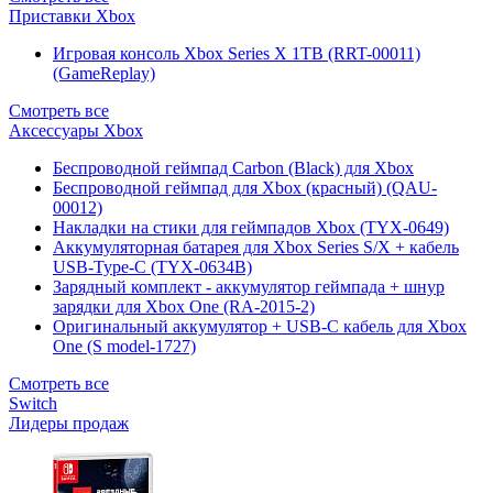
Приставки Xbox
Игровая консоль Xbox Series X 1TB (RRT-00011)
(GameReplay)
Смотреть все
Аксессуары Xbox
Беспроводной геймпад Carbon (Black) для Xbox
Беспроводной геймпад для Xbox (красный) (QAU-
00012)
Накладки на стики для геймпадов Xbox (TYX-0649)
Аккумуляторная батарея для Xbox Series S/X + кабель
USB-Type-C (TYX-0634B)
Зарядный комплект - аккумулятор геймпада + шнур
зарядки для Xbox One (RA-2015-2)
Оригинальный аккумулятор + USB-C кабель для Xbox
One (S model-1727)
Смотреть все
Switch
Лидеры продаж