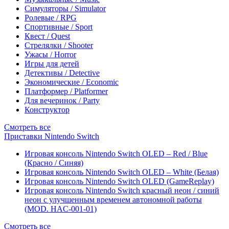
Симуляторы / Simulator
Ролевые / RPG
Спортивные / Sport
Квест / Quest
Стрелялки / Shooter
Ужасы / Horror
Игры для детей
Детективы / Detective
Экономические / Economic
Платформер / Platformer
Для вечеринок / Party
Конструктор
Смотреть все
Приставки Nintendo Switch
Игровая консоль Nintendo Switch OLED – Red / Blue
(Красно / Синяя)
Игровая консоль Nintendo Switch OLED – White (Белая)
Игровая консоль Nintendo Switch OLED (GameReplay)
Игровая консоль Nintendo Switch красный неон / синий
неон с улучшенным временем автономной работы
(MOD. HAC-001-01)
Смотреть все