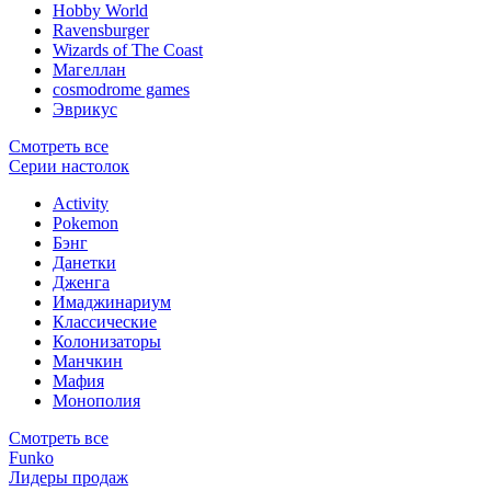
Hobby World
Ravensburger
Wizards of The Coast
Магеллан
сosmodrome games
Эврикус
Смотреть все
Серии настолок
Activity
Pokemon
Бэнг
Данетки
Дженга
Имаджинариум
Классические
Колонизаторы
Манчкин
Мафия
Монополия
Смотреть все
Funko
Лидеры продаж