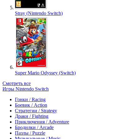
Stray (Nintendo Switch)
Super Mario Odyssey (Switch)
Смотреть все
Игры Nintendo Switch
Гонки / Racing
Боевик / Action
Стратегии / Strategy
Драки / Fighting
Приключения / Adventure
Бродилки / Arcade
Пазлы / Puzzle
Музыкальные / Music