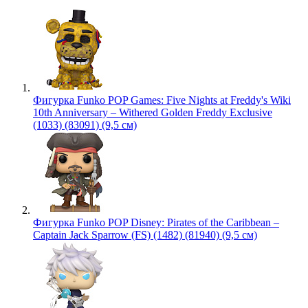
Фигурка Funko POP Games: Five Nights at Freddy's Wiki
10th Anniversary – Withered Golden Freddy Exclusive
(1033) (83091) (9,5 см)
Фигурка Funko POP Disney: Pirates of the Caribbean –
Captain Jack Sparrow (FS) (1482) (81940) (9,5 см)