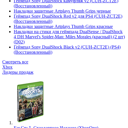
Геймпад Sony DualShock камуфляж v2 (CUH-ZCT2E)
(Восстановленный)
Накладки защитные Artplays Thumb Grips черные
Геймпад Sony DualShock Red v2 для PS4 (CUH-ZCT2E)
(Восстановленный)
Накладки защитные Artplays Thumb Grips красные
Накладки на стики для геймпада DualSense / DualShock
4 DH Marvel's Spider-Man: Miles Morales (красный) (2 шт)
(D02)
Геймпад Sony DualShock Black v2 (CUH-ZCT2E) (PS4)
(Восстановленный)
Смотреть все
Xbox
Лидеры продаж
Far Cry 5. Стандартное Издание (XboxOne)