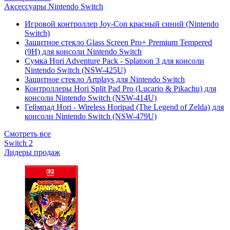
Аксессуары Nintendo Switch
Игровой контроллер Joy-Con красный синий (Nintendo
Switch)
Защитное стекло Glass Screen Pro+ Premium Tempered
(9H) для консоли Nintendo Switch
Сумка Hori Adventure Pack - Splatoon 3 для консоли
Nintendo Switch (NSW-425U)
Защитное стекло Artplays для Nintendo Switch
Контроллеры Hori Split Pad Pro (Lucario & Pikachu) для
консоли Nintendo Switch (NSW-414U)
Геймпад Hori - Wireless Horipad (The Legend of Zelda) для
консоли Nintendo Switch (NSW-479U)
Смотреть все
Switch 2
Лидеры продаж