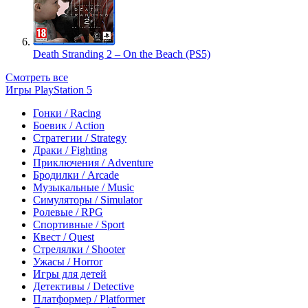
Death Stranding 2 – On the Beach (PS5)
Смотреть все
Игры PlayStation 5
Гонки / Racing
Боевик / Action
Стратегии / Strategy
Драки / Fighting
Приключения / Adventure
Бродилки / Arcade
Музыкальные / Music
Симуляторы / Simulator
Ролевые / RPG
Спортивные / Sport
Квест / Quest
Стрелялки / Shooter
Ужасы / Horror
Игры для детей
Детективы / Detective
Платформер / Platformer