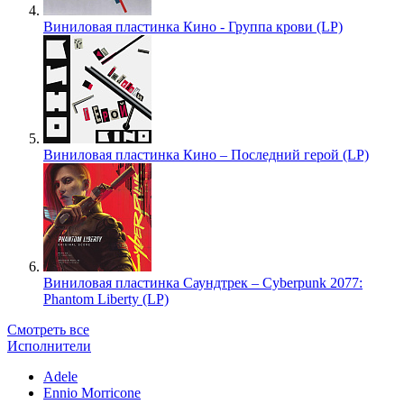
Виниловая пластинка Кино - Группа крови (LP)
Виниловая пластинка Кино – Последний герой (LP)
Виниловая пластинка Саундтрек – Cyberpunk 2077:
Phantom Liberty (LP)
Смотреть все
Исполнители
Adele
Ennio Morricone