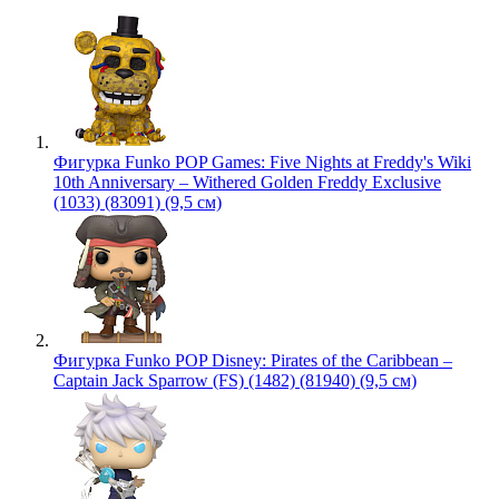
Фигурка Funko POP Games: Five Nights at Freddy's Wiki
10th Anniversary – Withered Golden Freddy Exclusive
(1033) (83091) (9,5 см)
Фигурка Funko POP Disney: Pirates of the Caribbean –
Captain Jack Sparrow (FS) (1482) (81940) (9,5 см)