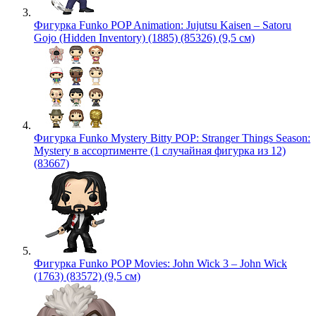
Фигурка Funko POP Animation: Jujutsu Kaisen – Satoru
Gojo (Hidden Inventory) (1885) (85326) (9,5 см)
Фигурка Funko Mystery Bitty POP: Stranger Things Season:
Mystery в ассортименте (1 случайная фигурка из 12)
(83667)
Фигурка Funko POP Movies: John Wick 3 – John Wick
(1763) (83572) (9,5 см)