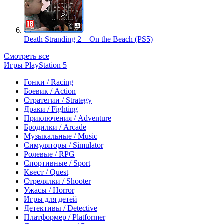
Death Stranding 2 – On the Beach (PS5)
Смотреть все
Игры PlayStation 5
Гонки / Racing
Боевик / Action
Стратегии / Strategy
Драки / Fighting
Приключения / Adventure
Бродилки / Arcade
Музыкальные / Music
Симуляторы / Simulator
Ролевые / RPG
Спортивные / Sport
Квест / Quest
Стрелялки / Shooter
Ужасы / Horror
Игры для детей
Детективы / Detective
Платформер / Platformer