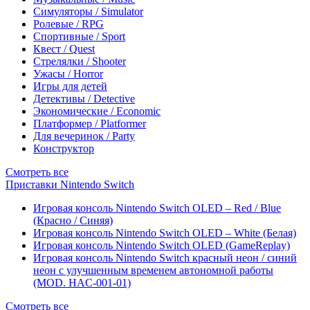
Симуляторы / Simulator
Ролевые / RPG
Спортивные / Sport
Квест / Quest
Стрелялки / Shooter
Ужасы / Horror
Игры для детей
Детективы / Detective
Экономические / Economic
Платформер / Platformer
Для вечеринок / Party
Конструктор
Смотреть все
Приставки Nintendo Switch
Игровая консоль Nintendo Switch OLED – Red / Blue
(Красно / Синяя)
Игровая консоль Nintendo Switch OLED – White (Белая)
Игровая консоль Nintendo Switch OLED (GameReplay)
Игровая консоль Nintendo Switch красный неон / синий
неон с улучшенным временем автономной работы
(MOD. HAC-001-01)
Смотреть все