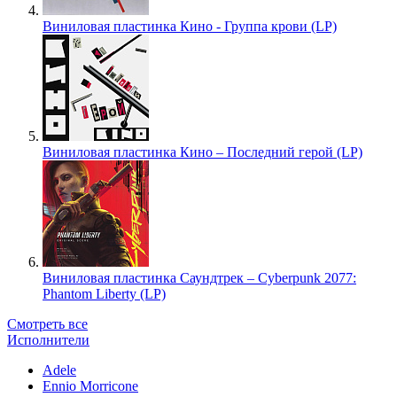
Виниловая пластинка Кино - Группа крови (LP)
Виниловая пластинка Кино – Последний герой (LP)
Виниловая пластинка Саундтрек – Cyberpunk 2077:
Phantom Liberty (LP)
Смотреть все
Исполнители
Adele
Ennio Morricone