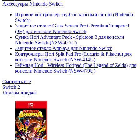
Аксессуары Nintendo Switch
Игровой контроллер Joy-Con красный синий (Nintendo
Switch)
Защитное стекло Glass Screen Pro+ Premium Tempered
(9H) для консоли Nintendo Switch
Сумка Hori Adventure Pack - Splatoon 3 для консоли
Nintendo Switch (NSW-425U)
Защитное стекло Artplays для Nintendo Switch
Контроллеры Hori Split Pad Pro (Lucario & Pikachu) для
консоли Nintendo Switch (NSW-414U)
Геймпад Hori - Wireless Horipad (The Legend of Zelda) для
консоли Nintendo Switch (NSW-479U)
Смотреть все
Switch 2
Лидеры продаж