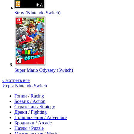
Stray (Nintendo Switch)
Super Mario Odyssey (Switch)
Смотреть все
Игры Nintendo Switch
Гонки / Racing
Боевик / Action
Стратегии / Strategy
Драки / Fighting
Приключения / Adventure
Бродилки / Arcade
Пазлы / Puzzle
Музыкальные / Music