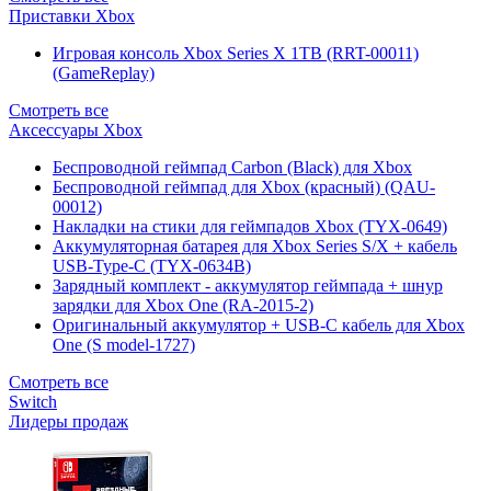
Приставки Xbox
Игровая консоль Xbox Series X 1TB (RRT-00011)
(GameReplay)
Смотреть все
Аксессуары Xbox
Беспроводной геймпад Carbon (Black) для Xbox
Беспроводной геймпад для Xbox (красный) (QAU-
00012)
Накладки на стики для геймпадов Xbox (TYX-0649)
Аккумуляторная батарея для Xbox Series S/X + кабель
USB-Type-C (TYX-0634B)
Зарядный комплект - аккумулятор геймпада + шнур
зарядки для Xbox One (RA-2015-2)
Оригинальный аккумулятор + USB-C кабель для Xbox
One (S model-1727)
Смотреть все
Switch
Лидеры продаж