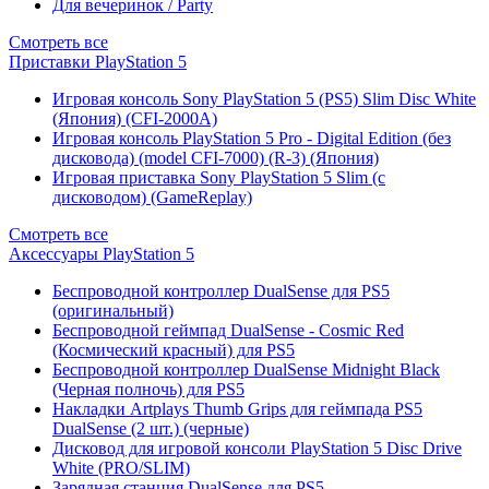
Для вечеринок / Party
Смотреть все
Приставки PlayStation 5
Игровая консоль Sony PlayStation 5 (PS5) Slim Disc White
(Япония) (CFI-2000A)
Игровая консоль PlayStation 5 Pro - Digital Edition (без
дисковода) (model CFI-7000) (R-3) (Япония)
Игровая приставка Sony PlayStation 5 Slim (с
дисководом) (GameReplay)
Смотреть все
Аксессуары PlayStation 5
Беспроводной контроллер DualSense для PS5
(оригинальный)
Беспроводной геймпад DualSense - Cosmic Red
(Космический красный) для PS5
Беспроводной контроллер DualSense Midnight Black
(Черная полночь) для PS5
Накладки Artplays Thumb Grips для геймпада PS5
DualSense (2 шт.) (черные)
Дисковод для игровой консоли PlayStation 5 Disc Drive
White (PRO/SLIM)
Зарядная станция DualSense для PS5