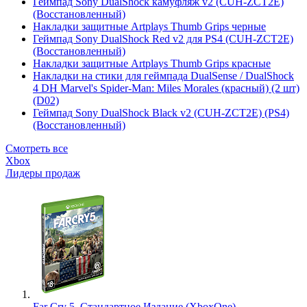
Геймпад Sony DualShock камуфляж v2 (CUH-ZCT2E)
(Восстановленный)
Накладки защитные Artplays Thumb Grips черные
Геймпад Sony DualShock Red v2 для PS4 (CUH-ZCT2E)
(Восстановленный)
Накладки защитные Artplays Thumb Grips красные
Накладки на стики для геймпада DualSense / DualShock
4 DH Marvel's Spider-Man: Miles Morales (красный) (2 шт)
(D02)
Геймпад Sony DualShock Black v2 (CUH-ZCT2E) (PS4)
(Восстановленный)
Смотреть все
Xbox
Лидеры продаж
Far Cry 5. Стандартное Издание (XboxOne)