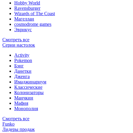
Hobby World
Ravensburger
Wizards of The Coast
Магеллан
сosmodrome games
Эврикус
Смотреть все
Серии настолок
Activity
Pokemon
Бэнг
Данетки
Дженга
Имаджинариум
Классические
Колонизаторы
Манчкин
Мафия
Монополия
Смотреть все
Funko
Лидеры продаж