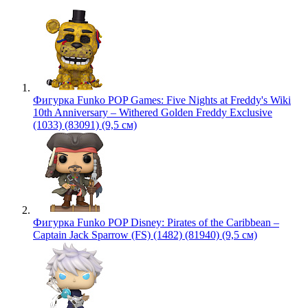
Фигурка Funko POP Games: Five Nights at Freddy's Wiki
10th Anniversary – Withered Golden Freddy Exclusive
(1033) (83091) (9,5 см)
Фигурка Funko POP Disney: Pirates of the Caribbean –
Captain Jack Sparrow (FS) (1482) (81940) (9,5 см)