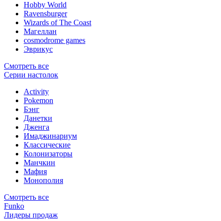
Hobby World
Ravensburger
Wizards of The Coast
Магеллан
сosmodrome games
Эврикус
Смотреть все
Серии настолок
Activity
Pokemon
Бэнг
Данетки
Дженга
Имаджинариум
Классические
Колонизаторы
Манчкин
Мафия
Монополия
Смотреть все
Funko
Лидеры продаж