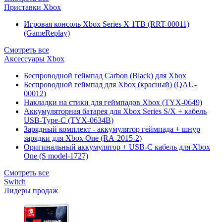
Приставки Xbox
Игровая консоль Xbox Series X 1TB (RRT-00011)
(GameReplay)
Смотреть все
Аксессуары Xbox
Беспроводной геймпад Carbon (Black) для Xbox
Беспроводной геймпад для Xbox (красный) (QAU-
00012)
Накладки на стики для геймпадов Xbox (TYX-0649)
Аккумуляторная батарея для Xbox Series S/X + кабель
USB-Type-C (TYX-0634B)
Зарядный комплект - аккумулятор геймпада + шнур
зарядки для Xbox One (RA-2015-2)
Оригинальный аккумулятор + USB-C кабель для Xbox
One (S model-1727)
Смотреть все
Switch
Лидеры продаж