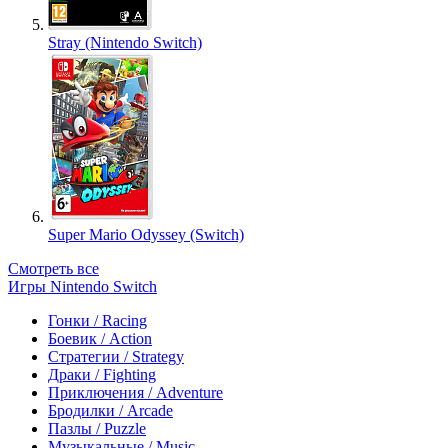
Stray (Nintendo Switch)
Super Mario Odyssey (Switch)
Смотреть все
Игры Nintendo Switch
Гонки / Racing
Боевик / Action
Стратегии / Strategy
Драки / Fighting
Приключения / Adventure
Бродилки / Arcade
Пазлы / Puzzle
Музыкальные / Music