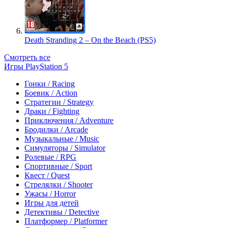
Death Stranding 2 – On the Beach (PS5)
Смотреть все
Игры PlayStation 5
Гонки / Racing
Боевик / Action
Стратегии / Strategy
Драки / Fighting
Приключения / Adventure
Бродилки / Arcade
Музыкальные / Music
Симуляторы / Simulator
Ролевые / RPG
Спортивные / Sport
Квест / Quest
Стрелялки / Shooter
Ужасы / Horror
Игры для детей
Детективы / Detective
Платформер / Platformer