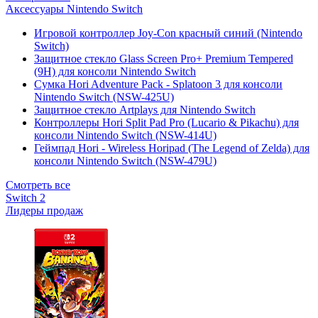
Аксессуары Nintendo Switch
Игровой контроллер Joy-Con красный синий (Nintendo
Switch)
Защитное стекло Glass Screen Pro+ Premium Tempered
(9H) для консоли Nintendo Switch
Сумка Hori Adventure Pack - Splatoon 3 для консоли
Nintendo Switch (NSW-425U)
Защитное стекло Artplays для Nintendo Switch
Контроллеры Hori Split Pad Pro (Lucario & Pikachu) для
консоли Nintendo Switch (NSW-414U)
Геймпад Hori - Wireless Horipad (The Legend of Zelda) для
консоли Nintendo Switch (NSW-479U)
Смотреть все
Switch 2
Лидеры продаж