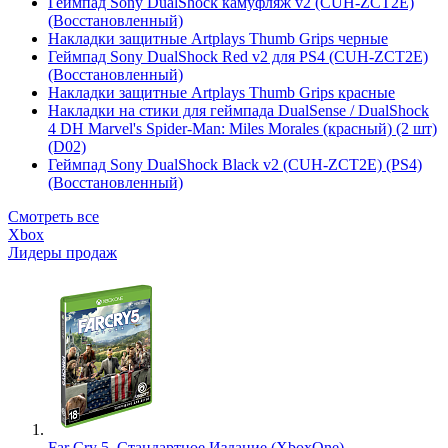
Геймпад Sony DualShock камуфляж v2 (CUH-ZCT2E)
(Восстановленный)
Накладки защитные Artplays Thumb Grips черные
Геймпад Sony DualShock Red v2 для PS4 (CUH-ZCT2E)
(Восстановленный)
Накладки защитные Artplays Thumb Grips красные
Накладки на стики для геймпада DualSense / DualShock
4 DH Marvel's Spider-Man: Miles Morales (красный) (2 шт)
(D02)
Геймпад Sony DualShock Black v2 (CUH-ZCT2E) (PS4)
(Восстановленный)
Смотреть все
Xbox
Лидеры продаж
Far Cry 5. Стандартное Издание (XboxOne)