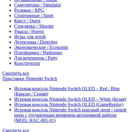
Симуляторы / Simulator
Ролевые / RPG
Спортивные / Sport
Квест / Quest
Стрелялки / Shooter
Ужасы / Horror
Игры для детей
Детективы / Detective
Экономические / Economic
Платформер / Platformer
Для вечеринок / Party
Конструктор
Смотреть все
Приставки Nintendo Switch
Игровая консоль Nintendo Switch OLED – Red / Blue
(Красно / Синяя)
Игровая консоль Nintendo Switch OLED – White (Белая)
Игровая консоль Nintendo Switch OLED (GameReplay)
Игровая консоль Nintendo Switch красный неон / синий
неон с улучшенным временем автономной работы
(MOD. HAC-001-01)
Смотреть все