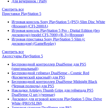
Для вечеринок / Party
Смотреть все
Приставки PlayStation 5
Игровая консоль Sony PlayStation 5 (PS5) Slim Disc White
(Япония) (CFI-2000A)
Игровая консоль PlayStation 5 Pro - Digital Edition (без
дисковода) (model CFI-7000) (R-3) (Япония)
Игровая приставка Sony PlayStation 5 Slim (с
дисководом) (GameReplay)
Смотреть все
Аксессуары PlayStation 5
Беспроводной контроллер DualSense для PS5
(оригинальный)
Беспроводной геймпад DualSense - Cosmic Red
(Космический красный) для PS5
Беспроводной контроллер DualSense Midnight Black
(Черная полночь) для PS5
Накладки Artplays Thumb Grips для геймпада PS5
DualSense (2 шт.) (черные)
Дисковод для игровой консоли PlayStation 5 Disc Drive
White (PRO/SLIM)
Зарядная станция DualSense для PS5