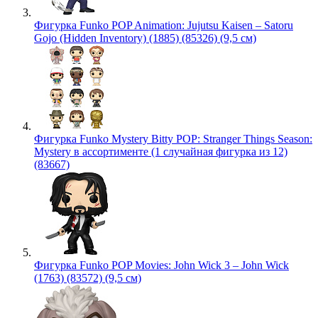
Фигурка Funko POP Animation: Jujutsu Kaisen – Satoru
Gojo (Hidden Inventory) (1885) (85326) (9,5 см)
Фигурка Funko Mystery Bitty POP: Stranger Things Season:
Mystery в ассортименте (1 случайная фигурка из 12)
(83667)
Фигурка Funko POP Movies: John Wick 3 – John Wick
(1763) (83572) (9,5 см)