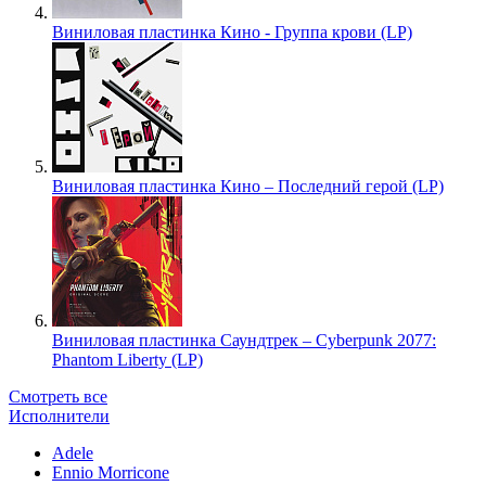
Виниловая пластинка Кино - Группа крови (LP)
Виниловая пластинка Кино – Последний герой (LP)
Виниловая пластинка Саундтрек – Cyberpunk 2077:
Phantom Liberty (LP)
Смотреть все
Исполнители
Adele
Ennio Morricone