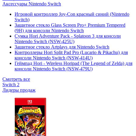
Аксессуары Nintendo Switch
Игровой контроллер Joy-Con красный синий (Nintendo
Switch)
Защитное стекло Glass Screen Pro+ Premium Tempered
(9H) для консоли Nintendo Switch
Сумка Hori Adventure Pack - Splatoon 3 для консоли
Nintendo Switch (NSW-425U)
Защитное стекло Artplays для Nintendo Switch
Контроллеры Hori Split Pad Pro (Lucario & Pikachu) для
консоли Nintendo Switch (NSW-414U)
Геймпад Hori - Wireless Horipad (The Legend of Zelda) для
консоли Nintendo Switch (NSW-479U)
Смотреть все
Switch 2
Лидеры продаж