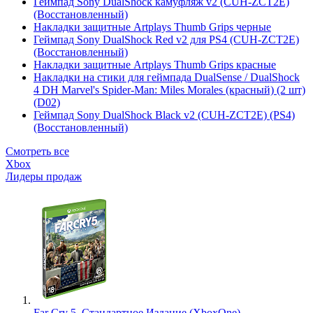
Геймпад Sony DualShock камуфляж v2 (CUH-ZCT2E)
(Восстановленный)
Накладки защитные Artplays Thumb Grips черные
Геймпад Sony DualShock Red v2 для PS4 (CUH-ZCT2E)
(Восстановленный)
Накладки защитные Artplays Thumb Grips красные
Накладки на стики для геймпада DualSense / DualShock
4 DH Marvel's Spider-Man: Miles Morales (красный) (2 шт)
(D02)
Геймпад Sony DualShock Black v2 (CUH-ZCT2E) (PS4)
(Восстановленный)
Смотреть все
Xbox
Лидеры продаж
Far Cry 5. Стандартное Издание (XboxOne)