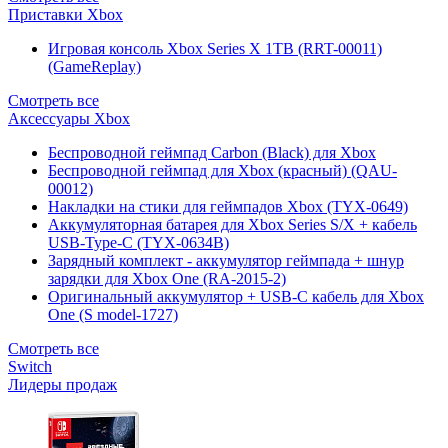
Приставки Xbox
Игровая консоль Xbox Series X 1TB (RRT-00011)
(GameReplay)
Смотреть все
Аксессуары Xbox
Беспроводной геймпад Carbon (Black) для Xbox
Беспроводной геймпад для Xbox (красный) (QAU-
00012)
Накладки на стики для геймпадов Xbox (TYX-0649)
Аккумуляторная батарея для Xbox Series S/X + кабель
USB-Type-C (TYX-0634B)
Зарядный комплект - аккумулятор геймпада + шнур
зарядки для Xbox One (RA-2015-2)
Оригинальный аккумулятор + USB-C кабель для Xbox
One (S model-1727)
Смотреть все
Switch
Лидеры продаж