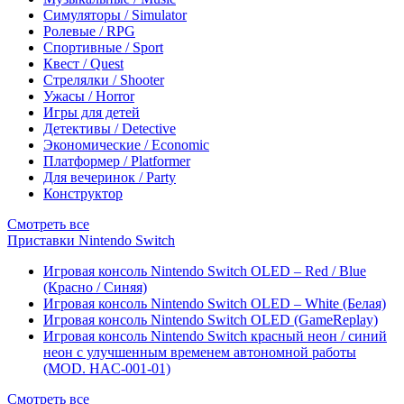
Симуляторы / Simulator
Ролевые / RPG
Спортивные / Sport
Квест / Quest
Стрелялки / Shooter
Ужасы / Horror
Игры для детей
Детективы / Detective
Экономические / Economic
Платформер / Platformer
Для вечеринок / Party
Конструктор
Смотреть все
Приставки Nintendo Switch
Игровая консоль Nintendo Switch OLED – Red / Blue
(Красно / Синяя)
Игровая консоль Nintendo Switch OLED – White (Белая)
Игровая консоль Nintendo Switch OLED (GameReplay)
Игровая консоль Nintendo Switch красный неон / синий
неон с улучшенным временем автономной работы
(MOD. HAC-001-01)
Смотреть все