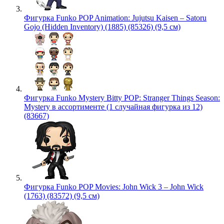
Фигурка Funko POP Animation: Jujutsu Kaisen – Satoru
Gojo (Hidden Inventory) (1885) (85326) (9,5 см)
Фигурка Funko Mystery Bitty POP: Stranger Things Season:
Mystery в ассортименте (1 случайная фигурка из 12)
(83667)
Фигурка Funko POP Movies: John Wick 3 – John Wick
(1763) (83572) (9,5 см)