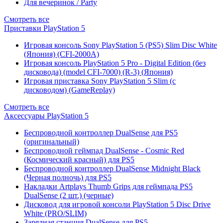
Для вечеринок / Party
Смотреть все
Приставки PlayStation 5
Игровая консоль Sony PlayStation 5 (PS5) Slim Disc White
(Япония) (CFI-2000A)
Игровая консоль PlayStation 5 Pro - Digital Edition (без
дисковода) (model CFI-7000) (R-3) (Япония)
Игровая приставка Sony PlayStation 5 Slim (с
дисководом) (GameReplay)
Смотреть все
Аксессуары PlayStation 5
Беспроводной контроллер DualSense для PS5
(оригинальный)
Беспроводной геймпад DualSense - Cosmic Red
(Космический красный) для PS5
Беспроводной контроллер DualSense Midnight Black
(Черная полночь) для PS5
Накладки Artplays Thumb Grips для геймпада PS5
DualSense (2 шт.) (черные)
Дисковод для игровой консоли PlayStation 5 Disc Drive
White (PRO/SLIM)
Зарядная станция DualSense для PS5