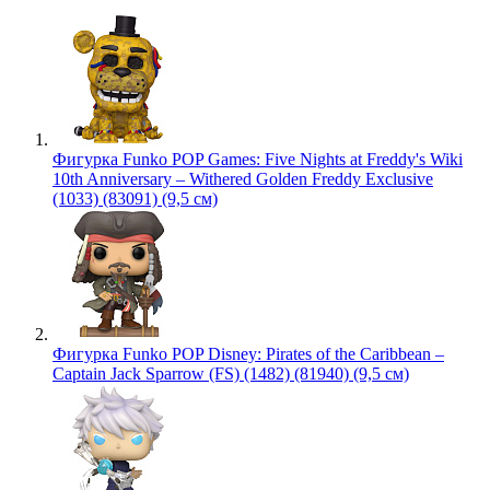
Фигурка Funko POP Games: Five Nights at Freddy's Wiki
10th Anniversary – Withered Golden Freddy Exclusive
(1033) (83091) (9,5 см)
Фигурка Funko POP Disney: Pirates of the Caribbean –
Captain Jack Sparrow (FS) (1482) (81940) (9,5 см)