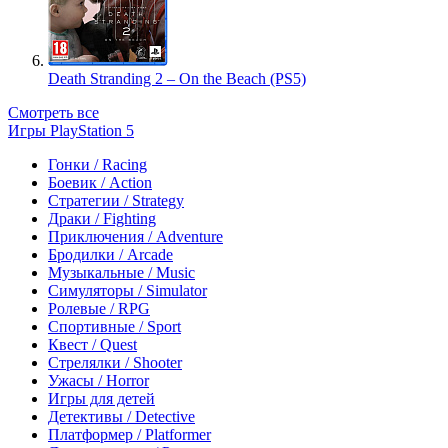
Death Stranding 2 – On the Beach (PS5)
Смотреть все
Игры PlayStation 5
Гонки / Racing
Боевик / Action
Стратегии / Strategy
Драки / Fighting
Приключения / Adventure
Бродилки / Arcade
Музыкальные / Music
Симуляторы / Simulator
Ролевые / RPG
Спортивные / Sport
Квест / Quest
Стрелялки / Shooter
Ужасы / Horror
Игры для детей
Детективы / Detective
Платформер / Platformer