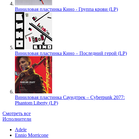
Виниловая пластинка Кино - Группа крови (LP)
Виниловая пластинка Кино – Последний герой (LP)
Виниловая пластинка Саундтрек – Cyberpunk 2077:
Phantom Liberty (LP)
Смотреть все
Исполнители
Adele
Ennio Morricone