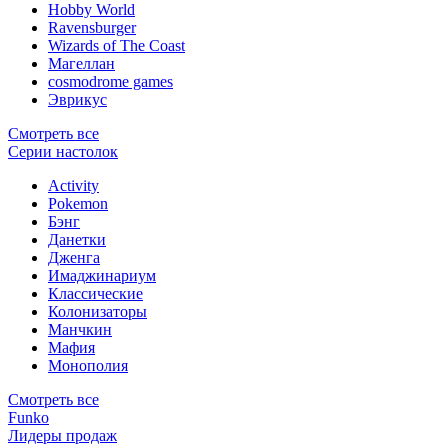
Hobby World
Ravensburger
Wizards of The Coast
Магеллан
сosmodrome games
Эврикус
Смотреть все
Серии настолок
Activity
Pokemon
Бэнг
Данетки
Дженга
Имаджинариум
Классические
Колонизаторы
Манчкин
Мафия
Монополия
Смотреть все
Funko
Лидеры продаж