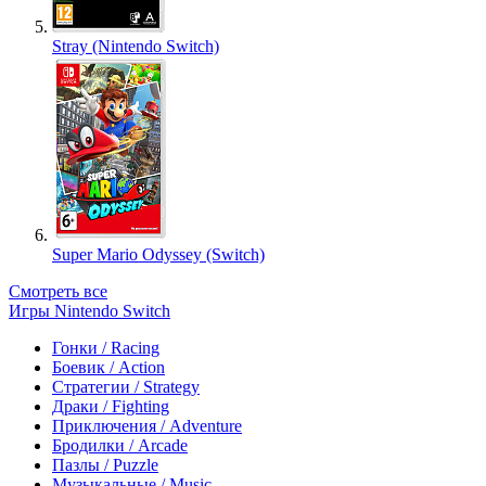
Stray (Nintendo Switch)
Super Mario Odyssey (Switch)
Смотреть все
Игры Nintendo Switch
Гонки / Racing
Боевик / Action
Стратегии / Strategy
Драки / Fighting
Приключения / Adventure
Бродилки / Arcade
Пазлы / Puzzle
Музыкальные / Music