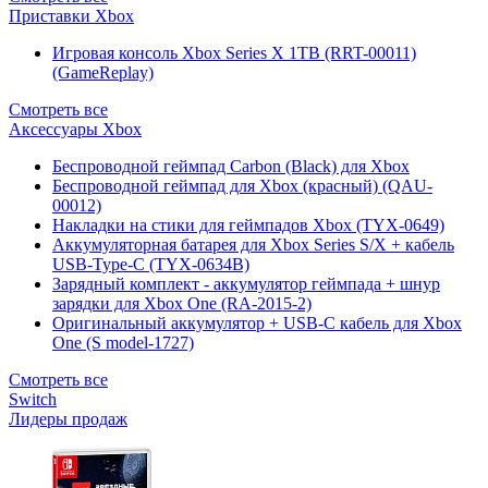
Приставки Xbox
Игровая консоль Xbox Series X 1TB (RRT-00011)
(GameReplay)
Смотреть все
Аксессуары Xbox
Беспроводной геймпад Carbon (Black) для Xbox
Беспроводной геймпад для Xbox (красный) (QAU-
00012)
Накладки на стики для геймпадов Xbox (TYX-0649)
Аккумуляторная батарея для Xbox Series S/X + кабель
USB-Type-C (TYX-0634B)
Зарядный комплект - аккумулятор геймпада + шнур
зарядки для Xbox One (RA-2015-2)
Оригинальный аккумулятор + USB-C кабель для Xbox
One (S model-1727)
Смотреть все
Switch
Лидеры продаж