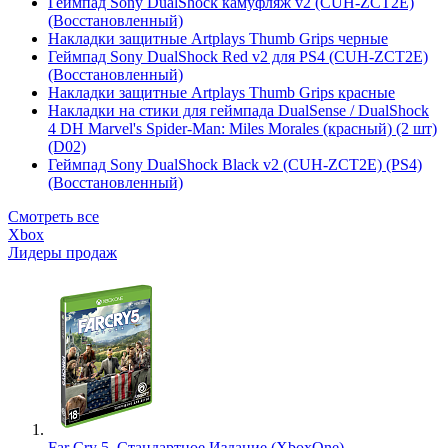
Геймпад Sony DualShock камуфляж v2 (CUH-ZCT2E)
(Восстановленный)
Накладки защитные Artplays Thumb Grips черные
Геймпад Sony DualShock Red v2 для PS4 (CUH-ZCT2E)
(Восстановленный)
Накладки защитные Artplays Thumb Grips красные
Накладки на стики для геймпада DualSense / DualShock
4 DH Marvel's Spider-Man: Miles Morales (красный) (2 шт)
(D02)
Геймпад Sony DualShock Black v2 (CUH-ZCT2E) (PS4)
(Восстановленный)
Смотреть все
Xbox
Лидеры продаж
Far Cry 5. Стандартное Издание (XboxOne)