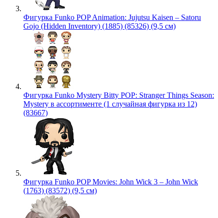
Фигурка Funko POP Animation: Jujutsu Kaisen – Satoru
Gojo (Hidden Inventory) (1885) (85326) (9,5 см)
Фигурка Funko Mystery Bitty POP: Stranger Things Season:
Mystery в ассортименте (1 случайная фигурка из 12)
(83667)
Фигурка Funko POP Movies: John Wick 3 – John Wick
(1763) (83572) (9,5 см)