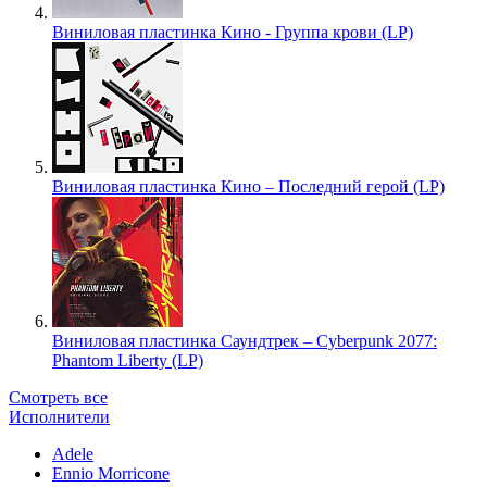
Виниловая пластинка Кино - Группа крови (LP)
Виниловая пластинка Кино – Последний герой (LP)
Виниловая пластинка Саундтрек – Cyberpunk 2077:
Phantom Liberty (LP)
Смотреть все
Исполнители
Adele
Ennio Morricone