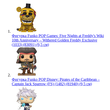
Фигурка Funko POP Games: Five Nights at Freddy's Wiki
10th Anniversary – Withered Golden Freddy Exclusive
(1033) (83091) (9,5 см)
Фигурка Funko POP Disney: Pirates of the Caribbean –
Captain Jack Sparrow (FS) (1482) (81940) (9,5 см)