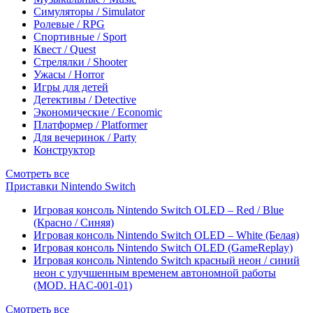
Симуляторы / Simulator
Ролевые / RPG
Спортивные / Sport
Квест / Quest
Стрелялки / Shooter
Ужасы / Horror
Игры для детей
Детективы / Detective
Экономические / Economic
Платформер / Platformer
Для вечеринок / Party
Конструктор
Смотреть все
Приставки Nintendo Switch
Игровая консоль Nintendo Switch OLED – Red / Blue
(Красно / Синяя)
Игровая консоль Nintendo Switch OLED – White (Белая)
Игровая консоль Nintendo Switch OLED (GameReplay)
Игровая консоль Nintendo Switch красный неон / синий
неон с улучшенным временем автономной работы
(MOD. HAC-001-01)
Смотреть все