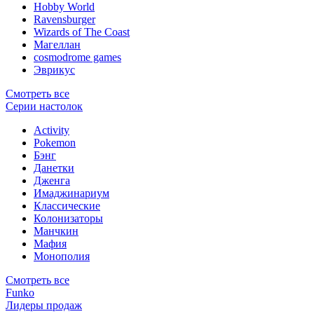
Hobby World
Ravensburger
Wizards of The Coast
Магеллан
сosmodrome games
Эврикус
Смотреть все
Серии настолок
Activity
Pokemon
Бэнг
Данетки
Дженга
Имаджинариум
Классические
Колонизаторы
Манчкин
Мафия
Монополия
Смотреть все
Funko
Лидеры продаж