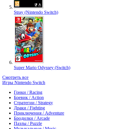
Stray (Nintendo Switch)
Super Mario Odyssey (Switch)
Смотреть все
Игры Nintendo Switch
Гонки / Racing
Боевик / Action
Стратегии / Strategy
Драки / Fighting
Приключения / Adventure
Бродилки / Arcade
Пазлы / Puzzle
Музыкальные / Music