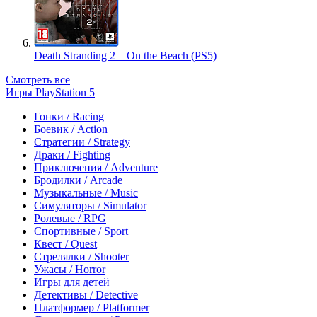
Death Stranding 2 – On the Beach (PS5)
Смотреть все
Игры PlayStation 5
Гонки / Racing
Боевик / Action
Стратегии / Strategy
Драки / Fighting
Приключения / Adventure
Бродилки / Arcade
Музыкальные / Music
Симуляторы / Simulator
Ролевые / RPG
Спортивные / Sport
Квест / Quest
Стрелялки / Shooter
Ужасы / Horror
Игры для детей
Детективы / Detective
Платформер / Platformer