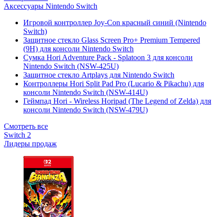
Аксессуары Nintendo Switch
Игровой контроллер Joy-Con красный синий (Nintendo
Switch)
Защитное стекло Glass Screen Pro+ Premium Tempered
(9H) для консоли Nintendo Switch
Сумка Hori Adventure Pack - Splatoon 3 для консоли
Nintendo Switch (NSW-425U)
Защитное стекло Artplays для Nintendo Switch
Контроллеры Hori Split Pad Pro (Lucario & Pikachu) для
консоли Nintendo Switch (NSW-414U)
Геймпад Hori - Wireless Horipad (The Legend of Zelda) для
консоли Nintendo Switch (NSW-479U)
Смотреть все
Switch 2
Лидеры продаж