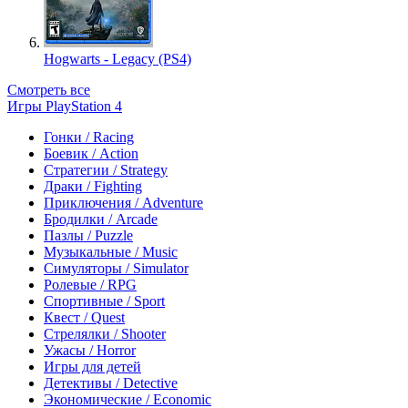
Hogwarts - Legacy (PS4)
Смотреть все
Игры PlayStation 4
Гонки / Racing
Боевик / Action
Стратегии / Strategy
Драки / Fighting
Приключения / Adventure
Бродилки / Arcade
Пазлы / Puzzle
Музыкальные / Music
Симуляторы / Simulator
Ролевые / RPG
Спортивные / Sport
Квест / Quest
Стрелялки / Shooter
Ужасы / Horror
Игры для детей
Детективы / Detective
Экономические / Economic