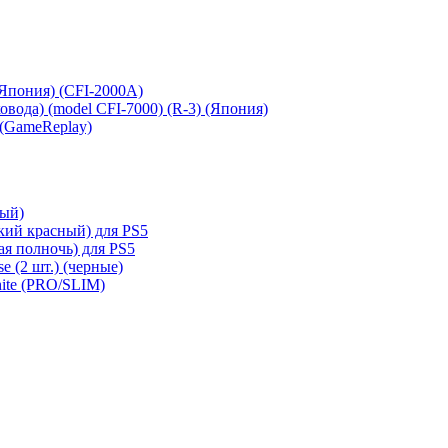
 (Япония) (CFI-2000A)
сковода) (model CFI-7000) (R-3) (Япония)
 (GameReplay)
ный)
кий красный) для PS5
ая полночь) для PS5
e (2 шт.) (черные)
hite (PRO/SLIM)