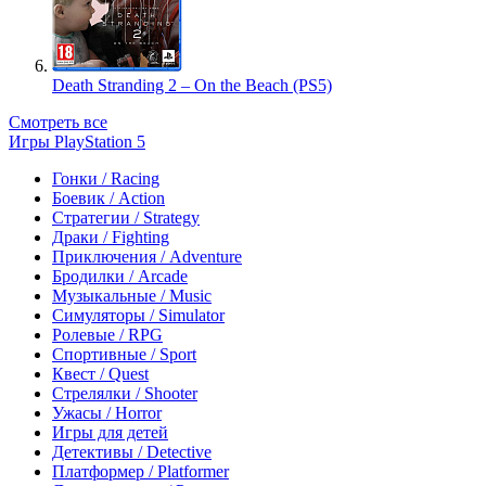
Death Stranding 2 – On the Beach (PS5)
Смотреть все
Игры PlayStation 5
Гонки / Racing
Боевик / Action
Стратегии / Strategy
Драки / Fighting
Приключения / Adventure
Бродилки / Arcade
Музыкальные / Music
Симуляторы / Simulator
Ролевые / RPG
Спортивные / Sport
Квест / Quest
Стрелялки / Shooter
Ужасы / Horror
Игры для детей
Детективы / Detective
Платформер / Platformer