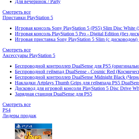
Для вечеринок / Party
Смотреть все
Приставки PlayStation 5
Игровая консоль Sony PlayStation 5 (PS5) Slim Disc White
Игровая консоль PlayStation 5 Pro - Digital Edition (без ди
Игровая приставка Sony PlayStation 5 Slim (с дисководом)
Смотреть все
Аксессуары PlayStation 5
Беспроводной контроллер DualSense для PS5 (оригиналь
Беспроводной геймпад DualSense - Cosmic Red (Космичес
Беспроводной контроллер DualSense Midnight Black (Черн
Накладки Artplays Thumb Grips для геймпада PS5 DualSens
Дисковод для игровой консоли PlayStation 5 Disc Drive W
Зарядная станция DualSense для PS5
Смотреть все
PS4
Лидеры продаж