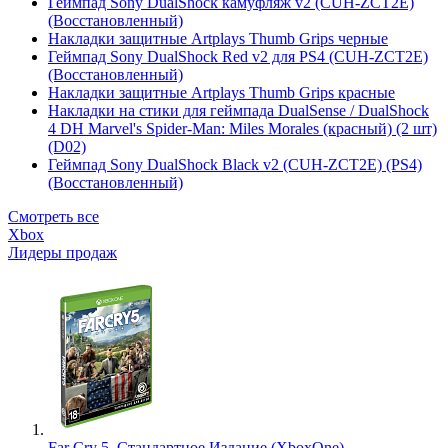
Геймпад Sony DualShock камуфляж v2 (CUH-ZCT2E)
(Восстановленный)
Накладки защитные Artplays Thumb Grips черные
Геймпад Sony DualShock Red v2 для PS4 (CUH-ZCT2E)
(Восстановленный)
Накладки защитные Artplays Thumb Grips красные
Накладки на стики для геймпада DualSense / DualShock
4 DH Marvel's Spider-Man: Miles Morales (красный) (2 шт)
(D02)
Геймпад Sony DualShock Black v2 (CUH-ZCT2E) (PS4)
(Восстановленный)
Смотреть все
Xbox
Лидеры продаж
Far Cry 5. Стандартное Издание (XboxOne)