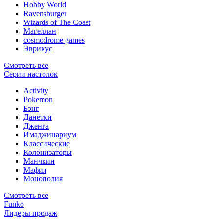
Hobby World
Ravensburger
Wizards of The Coast
Магеллан
сosmodrome games
Эврикус
Смотреть все
Серии настолок
Activity
Pokemon
Бэнг
Данетки
Дженга
Имаджинариум
Классические
Колонизаторы
Манчкин
Мафия
Монополия
Смотреть все
Funko
Лидеры продаж