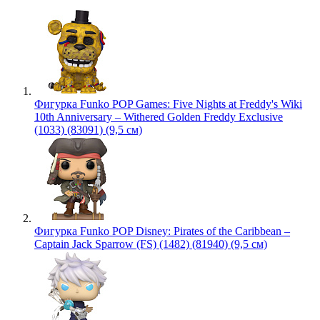
Фигурка Funko POP Games: Five Nights at Freddy's Wiki
10th Anniversary – Withered Golden Freddy Exclusive
(1033) (83091) (9,5 см)
Фигурка Funko POP Disney: Pirates of the Caribbean –
Captain Jack Sparrow (FS) (1482) (81940) (9,5 см)