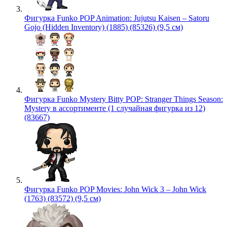
Фигурка Funko POP Animation: Jujutsu Kaisen – Satoru
Gojo (Hidden Inventory) (1885) (85326) (9,5 см)
Фигурка Funko Mystery Bitty POP: Stranger Things Season:
Mystery в ассортименте (1 случайная фигурка из 12)
(83667)
Фигурка Funko POP Movies: John Wick 3 – John Wick
(1763) (83572) (9,5 см)