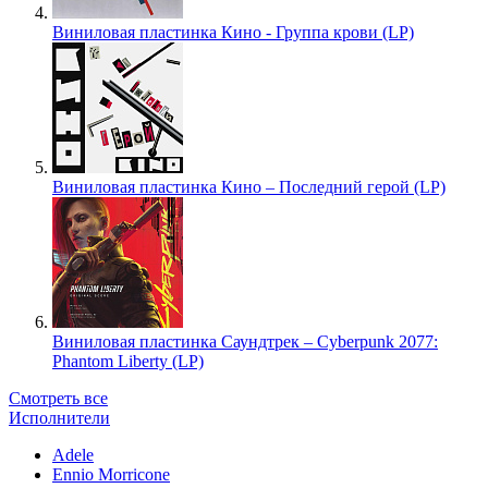
Виниловая пластинка Кино - Группа крови (LP)
Виниловая пластинка Кино – Последний герой (LP)
Виниловая пластинка Саундтрек – Cyberpunk 2077:
Phantom Liberty (LP)
Смотреть все
Исполнители
Adele
Ennio Morricone