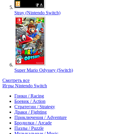
Stray (Nintendo Switch)
Super Mario Odyssey (Switch)
Смотреть все
Игры Nintendo Switch
Гонки / Racing
Боевик / Action
Стратегии / Strategy
Драки / Fighting
Приключения / Adventure
Бродилки / Arcade
Пазлы / Puzzle
Музыкальные / Music