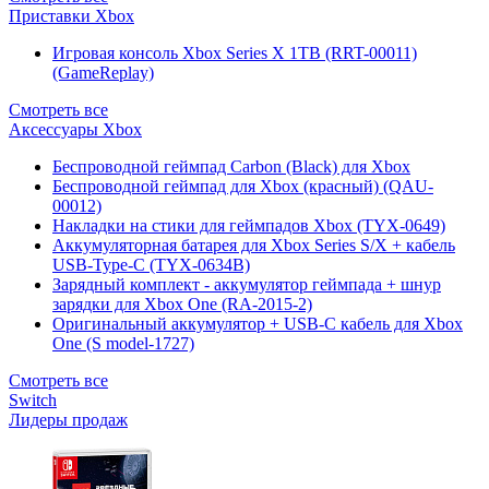
Приставки Xbox
Игровая консоль Xbox Series X 1TB (RRT-00011)
(GameReplay)
Смотреть все
Аксессуары Xbox
Беспроводной геймпад Carbon (Black) для Xbox
Беспроводной геймпад для Xbox (красный) (QAU-
00012)
Накладки на стики для геймпадов Xbox (TYX-0649)
Аккумуляторная батарея для Xbox Series S/X + кабель
USB-Type-C (TYX-0634B)
Зарядный комплект - аккумулятор геймпада + шнур
зарядки для Xbox One (RA-2015-2)
Оригинальный аккумулятор + USB-C кабель для Xbox
One (S model-1727)
Смотреть все
Switch
Лидеры продаж