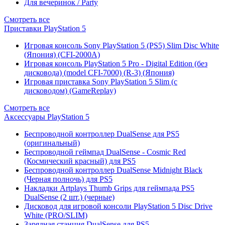
Для вечеринок / Party
Смотреть все
Приставки PlayStation 5
Игровая консоль Sony PlayStation 5 (PS5) Slim Disc White
(Япония) (CFI-2000A)
Игровая консоль PlayStation 5 Pro - Digital Edition (без
дисковода) (model CFI-7000) (R-3) (Япония)
Игровая приставка Sony PlayStation 5 Slim (с
дисководом) (GameReplay)
Смотреть все
Аксессуары PlayStation 5
Беспроводной контроллер DualSense для PS5
(оригинальный)
Беспроводной геймпад DualSense - Cosmic Red
(Космический красный) для PS5
Беспроводной контроллер DualSense Midnight Black
(Черная полночь) для PS5
Накладки Artplays Thumb Grips для геймпада PS5
DualSense (2 шт.) (черные)
Дисковод для игровой консоли PlayStation 5 Disc Drive
White (PRO/SLIM)
Зарядная станция DualSense для PS5