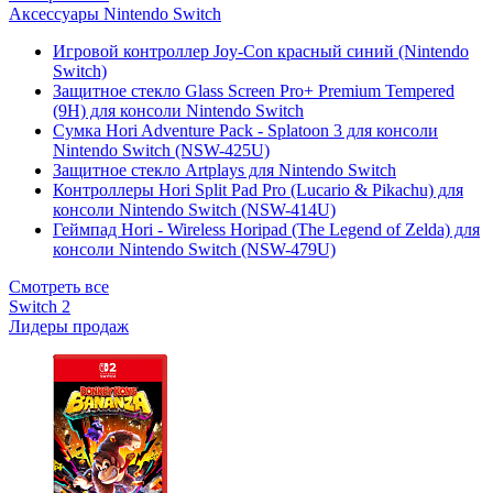
Аксессуары Nintendo Switch
Игровой контроллер Joy-Con красный синий (Nintendo
Switch)
Защитное стекло Glass Screen Pro+ Premium Tempered
(9H) для консоли Nintendo Switch
Сумка Hori Adventure Pack - Splatoon 3 для консоли
Nintendo Switch (NSW-425U)
Защитное стекло Artplays для Nintendo Switch
Контроллеры Hori Split Pad Pro (Lucario & Pikachu) для
консоли Nintendo Switch (NSW-414U)
Геймпад Hori - Wireless Horipad (The Legend of Zelda) для
консоли Nintendo Switch (NSW-479U)
Смотреть все
Switch 2
Лидеры продаж