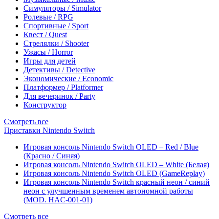
Симуляторы / Simulator
Ролевые / RPG
Спортивные / Sport
Квест / Quest
Стрелялки / Shooter
Ужасы / Horror
Игры для детей
Детективы / Detective
Экономические / Economic
Платформер / Platformer
Для вечеринок / Party
Конструктор
Смотреть все
Приставки Nintendo Switch
Игровая консоль Nintendo Switch OLED – Red / Blue
(Красно / Синяя)
Игровая консоль Nintendo Switch OLED – White (Белая)
Игровая консоль Nintendo Switch OLED (GameReplay)
Игровая консоль Nintendo Switch красный неон / синий
неон с улучшенным временем автономной работы
(MOD. HAC-001-01)
Смотреть все