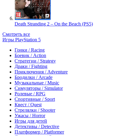
Death Stranding 2 – On the Beach (PS5)
Смотреть все
Игры PlayStation 5
Гонки / Racing
Боевик / Action
Стратегии / Strategy
Драки / Fighting
Приключения / Adventure
Бродилки / Arcade
Музыкальные / Music
Симуляторы / Simulator
Ролевые / RPG
Спортивные / Sport
Квест / Quest
Стрелялки / Shooter
Ужасы / Horror
Игры для детей
Детективы / Detective
Платформер / Platformer