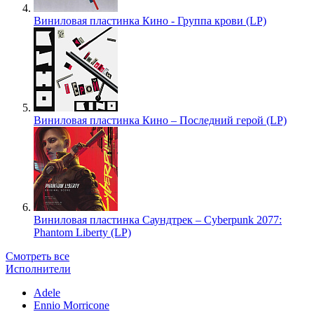
Виниловая пластинка Кино - Группа крови (LP)
Виниловая пластинка Кино – Последний герой (LP)
Виниловая пластинка Саундтрек – Cyberpunk 2077:
Phantom Liberty (LP)
Смотреть все
Исполнители
Adele
Ennio Morricone