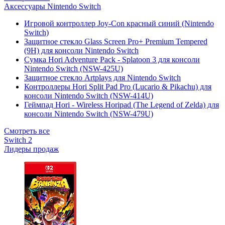
Аксессуары Nintendo Switch
Игровой контроллер Joy-Con красный синий (Nintendo
Switch)
Защитное стекло Glass Screen Pro+ Premium Tempered
(9H) для консоли Nintendo Switch
Сумка Hori Adventure Pack - Splatoon 3 для консоли
Nintendo Switch (NSW-425U)
Защитное стекло Artplays для Nintendo Switch
Контроллеры Hori Split Pad Pro (Lucario & Pikachu) для
консоли Nintendo Switch (NSW-414U)
Геймпад Hori - Wireless Horipad (The Legend of Zelda) для
консоли Nintendo Switch (NSW-479U)
Смотреть все
Switch 2
Лидеры продаж