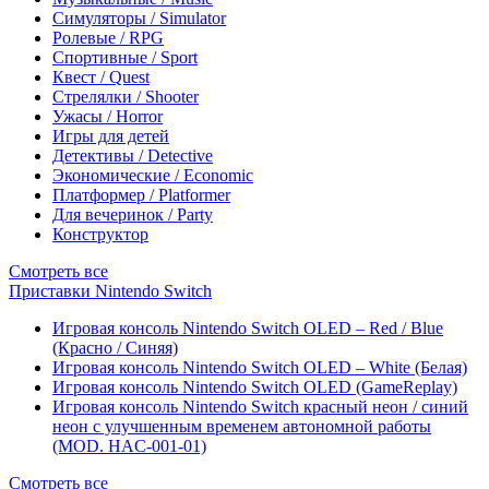
Симуляторы / Simulator
Ролевые / RPG
Спортивные / Sport
Квест / Quest
Стрелялки / Shooter
Ужасы / Horror
Игры для детей
Детективы / Detective
Экономические / Economic
Платформер / Platformer
Для вечеринок / Party
Конструктор
Смотреть все
Приставки Nintendo Switch
Игровая консоль Nintendo Switch OLED – Red / Blue
(Красно / Синяя)
Игровая консоль Nintendo Switch OLED – White (Белая)
Игровая консоль Nintendo Switch OLED (GameReplay)
Игровая консоль Nintendo Switch красный неон / синий
неон с улучшенным временем автономной работы
(MOD. HAC-001-01)
Смотреть все