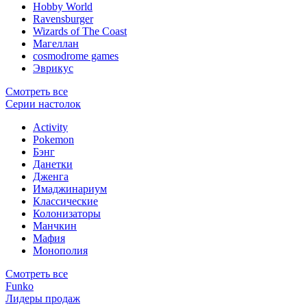
Hobby World
Ravensburger
Wizards of The Coast
Магеллан
сosmodrome games
Эврикус
Смотреть все
Серии настолок
Activity
Pokemon
Бэнг
Данетки
Дженга
Имаджинариум
Классические
Колонизаторы
Манчкин
Мафия
Монополия
Смотреть все
Funko
Лидеры продаж