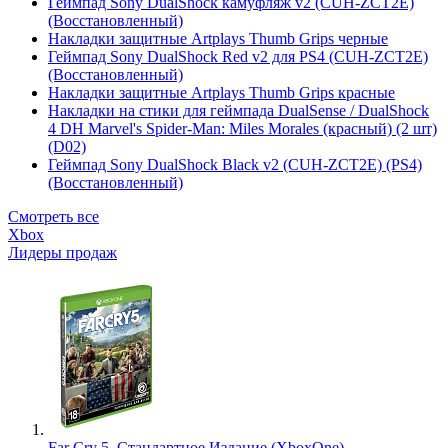
Геймпад Sony DualShock камуфляж v2 (CUH-ZCT2E)
(Восстановленный)
Накладки защитные Artplays Thumb Grips черные
Геймпад Sony DualShock Red v2 для PS4 (CUH-ZCT2E)
(Восстановленный)
Накладки защитные Artplays Thumb Grips красные
Накладки на стики для геймпада DualSense / DualShock
4 DH Marvel's Spider-Man: Miles Morales (красный) (2 шт)
(D02)
Геймпад Sony DualShock Black v2 (CUH-ZCT2E) (PS4)
(Восстановленный)
Смотреть все
Xbox
Лидеры продаж
Far Cry 5. Стандартное Издание (XboxOne)