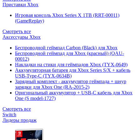
Приставки Xbox
Игровая консоль Xbox Series X 1TB (RRT-00011)
(GameReplay)
Смотреть все
Аксессуары Xbox
Беспроводной геймпад Carbon (Black) для Xbox
Беспроводной геймпад для Xbox (красный) (QAU-
00012)
Накладки на стики для геймпадов Xbox (TYX-0649)
Аккумуляторная батарея для Xbox Series S/X + кабель
USB-Type-C (TYX-0634B)
Зарядный комплект - аккумулятор геймпада + шнур
зарядки для Xbox One (RA-2015-2)
Оригинальный аккумулятор + USB-C кабель для Xbox
One (S model-1727)
Смотреть все
Switch
Лидеры продаж