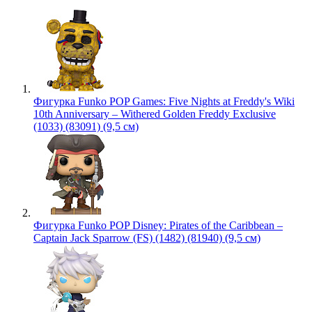
Фигурка Funko POP Games: Five Nights at Freddy's Wiki
10th Anniversary – Withered Golden Freddy Exclusive
(1033) (83091) (9,5 см)
Фигурка Funko POP Disney: Pirates of the Caribbean –
Captain Jack Sparrow (FS) (1482) (81940) (9,5 см)