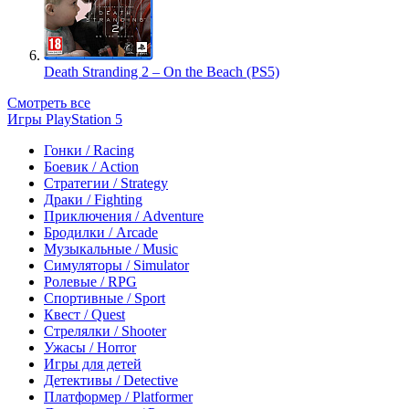
Death Stranding 2 – On the Beach (PS5)
Смотреть все
Игры PlayStation 5
Гонки / Racing
Боевик / Action
Стратегии / Strategy
Драки / Fighting
Приключения / Adventure
Бродилки / Arcade
Музыкальные / Music
Симуляторы / Simulator
Ролевые / RPG
Спортивные / Sport
Квест / Quest
Стрелялки / Shooter
Ужасы / Horror
Игры для детей
Детективы / Detective
Платформер / Platformer