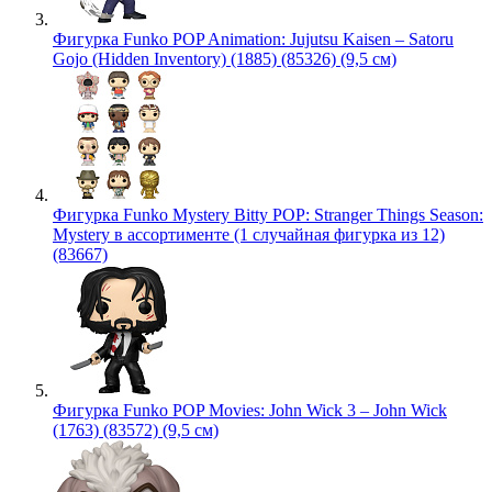
Фигурка Funko POP Animation: Jujutsu Kaisen – Satoru
Gojo (Hidden Inventory) (1885) (85326) (9,5 см)
Фигурка Funko Mystery Bitty POP: Stranger Things Season:
Mystery в ассортименте (1 случайная фигурка из 12)
(83667)
Фигурка Funko POP Movies: John Wick 3 – John Wick
(1763) (83572) (9,5 см)