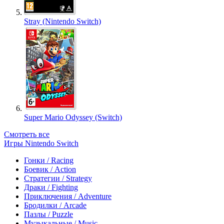
Stray (Nintendo Switch)
Super Mario Odyssey (Switch)
Смотреть все
Игры Nintendo Switch
Гонки / Racing
Боевик / Action
Стратегии / Strategy
Драки / Fighting
Приключения / Adventure
Бродилки / Arcade
Пазлы / Puzzle
Музыкальные / Music