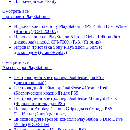
Для вечеринок / Party
Смотреть все
Приставки PlayStation 5
Игровая консоль Sony PlayStation 5 (PS5) Slim Disc White
(Япония) (CFI-2000A)
Игровая консоль PlayStation 5 Pro - Digital Edition (без
дисковода) (model CFI-7000) (R-3) (Япония)
Игровая приставка Sony PlayStation 5 Slim (с
дисководом) (GameReplay)
Смотреть все
Аксессуары PlayStation 5
Беспроводной контроллер DualSense для PS5
(оригинальный)
Беспроводной геймпад DualSense - Cosmic Red
(Космический красный) для PS5
Беспроводной контроллер DualSense Midnight Black
(Черная полночь) для PS5
Накладки Artplays Thumb Grips для геймпада PS5
DualSense (2 шт.) (черные)
Дисковод для игровой консоли PlayStation 5 Disc Drive
White (PRO/SLIM)
Зарядная станция DualSense для PS5