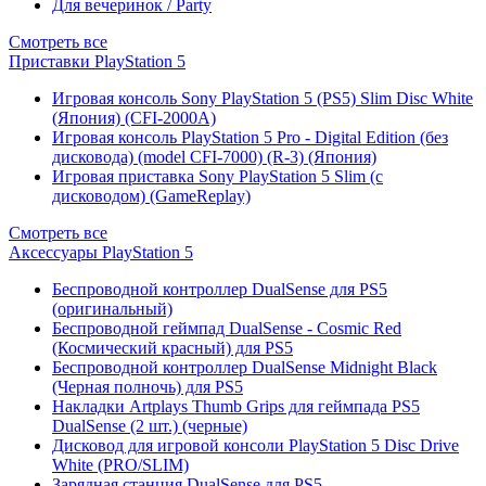
Для вечеринок / Party
Смотреть все
Приставки PlayStation 5
Игровая консоль Sony PlayStation 5 (PS5) Slim Disc White
(Япония) (CFI-2000A)
Игровая консоль PlayStation 5 Pro - Digital Edition (без
дисковода) (model CFI-7000) (R-3) (Япония)
Игровая приставка Sony PlayStation 5 Slim (с
дисководом) (GameReplay)
Смотреть все
Аксессуары PlayStation 5
Беспроводной контроллер DualSense для PS5
(оригинальный)
Беспроводной геймпад DualSense - Cosmic Red
(Космический красный) для PS5
Беспроводной контроллер DualSense Midnight Black
(Черная полночь) для PS5
Накладки Artplays Thumb Grips для геймпада PS5
DualSense (2 шт.) (черные)
Дисковод для игровой консоли PlayStation 5 Disc Drive
White (PRO/SLIM)
Зарядная станция DualSense для PS5