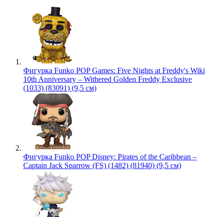
Фигурка Funko POP Games: Five Nights at Freddy's Wiki
10th Anniversary – Withered Golden Freddy Exclusive
(1033) (83091) (9,5 см)
Фигурка Funko POP Disney: Pirates of the Caribbean –
Captain Jack Sparrow (FS) (1482) (81940) (9,5 см)