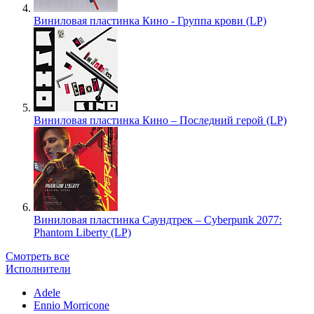
Виниловая пластинка Кино - Группа крови (LP)
Виниловая пластинка Кино – Последний герой (LP)
Виниловая пластинка Саундтрек – Cyberpunk 2077:
Phantom Liberty (LP)
Смотреть все
Исполнители
Adele
Ennio Morricone