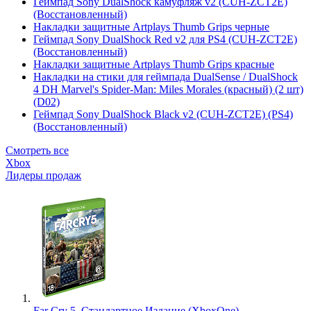
Геймпад Sony DualShock камуфляж v2 (CUH-ZCT2E)
(Восстановленный)
Накладки защитные Artplays Thumb Grips черные
Геймпад Sony DualShock Red v2 для PS4 (CUH-ZCT2E)
(Восстановленный)
Накладки защитные Artplays Thumb Grips красные
Накладки на стики для геймпада DualSense / DualShock
4 DH Marvel's Spider-Man: Miles Morales (красный) (2 шт)
(D02)
Геймпад Sony DualShock Black v2 (CUH-ZCT2E) (PS4)
(Восстановленный)
Смотреть все
Xbox
Лидеры продаж
Far Cry 5. Стандартное Издание (XboxOne)