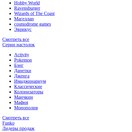
Hobby World
Ravensburger
Wizards of The Coast
Магеллан
сosmodrome games
Эврикус
Смотреть все
Серии настолок
Activity
Pokemon
Бэнг
Данетки
Дженга
Имаджинариум
Классические
Колонизаторы
Манчкин
Мафия
Монополия
Смотреть все
Funko
Лидеры продаж