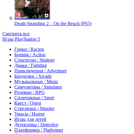
Death Stranding 2 – On the Beach (PS5)
Смотреть все
Игры PlayStation 5
Гонки / Racing
Боевик / Action
Стратегии / Strategy
Драки / Fighting
Приключения / Adventure
Бродилки / Arcade
Музыкальные / Music
Симуляторы / Simulator
Ролевые / RPG
Спортивные / Sport
Квест / Quest
Стрелялки / Shooter
Ужасы / Horror
Игры для детей
Детективы / Detective
Платформер / Platformer