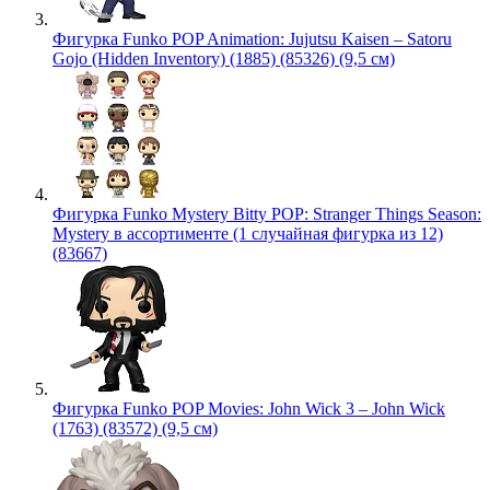
Фигурка Funko POP Animation: Jujutsu Kaisen – Satoru
Gojo (Hidden Inventory) (1885) (85326) (9,5 см)
Фигурка Funko Mystery Bitty POP: Stranger Things Season:
Mystery в ассортименте (1 случайная фигурка из 12)
(83667)
Фигурка Funko POP Movies: John Wick 3 – John Wick
(1763) (83572) (9,5 см)