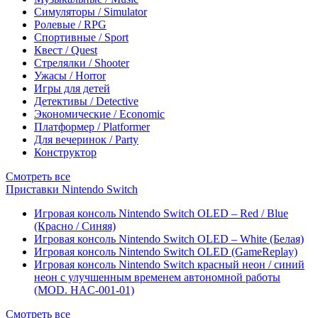
Симуляторы / Simulator
Ролевые / RPG
Спортивные / Sport
Квест / Quest
Стрелялки / Shooter
Ужасы / Horror
Игры для детей
Детективы / Detective
Экономические / Economic
Платформер / Platformer
Для вечеринок / Party
Конструктор
Смотреть все
Приставки Nintendo Switch
Игровая консоль Nintendo Switch OLED – Red / Blue
(Красно / Синяя)
Игровая консоль Nintendo Switch OLED – White (Белая)
Игровая консоль Nintendo Switch OLED (GameReplay)
Игровая консоль Nintendo Switch красный неон / синий
неон с улучшенным временем автономной работы
(MOD. HAC-001-01)
Смотреть все