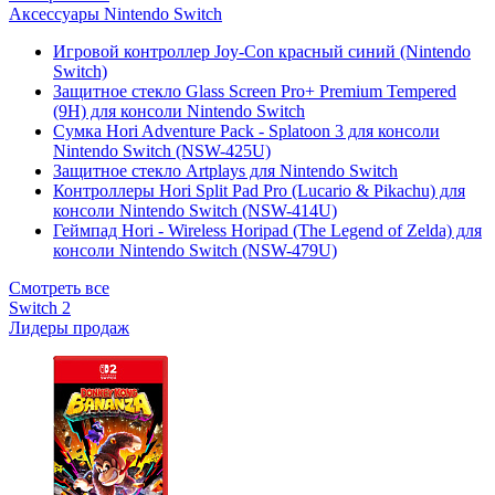
Аксессуары Nintendo Switch
Игровой контроллер Joy-Con красный синий (Nintendo
Switch)
Защитное стекло Glass Screen Pro+ Premium Tempered
(9H) для консоли Nintendo Switch
Сумка Hori Adventure Pack - Splatoon 3 для консоли
Nintendo Switch (NSW-425U)
Защитное стекло Artplays для Nintendo Switch
Контроллеры Hori Split Pad Pro (Lucario & Pikachu) для
консоли Nintendo Switch (NSW-414U)
Геймпад Hori - Wireless Horipad (The Legend of Zelda) для
консоли Nintendo Switch (NSW-479U)
Смотреть все
Switch 2
Лидеры продаж