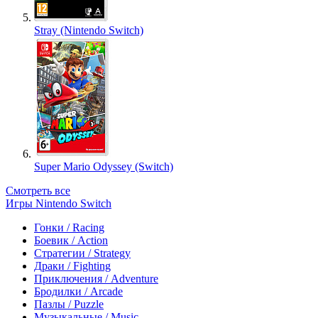
Stray (Nintendo Switch)
Super Mario Odyssey (Switch)
Смотреть все
Игры Nintendo Switch
Гонки / Racing
Боевик / Action
Стратегии / Strategy
Драки / Fighting
Приключения / Adventure
Бродилки / Arcade
Пазлы / Puzzle
Музыкальные / Music