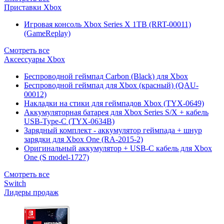
Приставки Xbox
Игровая консоль Xbox Series X 1TB (RRT-00011)
(GameReplay)
Смотреть все
Аксессуары Xbox
Беспроводной геймпад Carbon (Black) для Xbox
Беспроводной геймпад для Xbox (красный) (QAU-
00012)
Накладки на стики для геймпадов Xbox (TYX-0649)
Аккумуляторная батарея для Xbox Series S/X + кабель
USB-Type-C (TYX-0634B)
Зарядный комплект - аккумулятор геймпада + шнур
зарядки для Xbox One (RA-2015-2)
Оригинальный аккумулятор + USB-C кабель для Xbox
One (S model-1727)
Смотреть все
Switch
Лидеры продаж