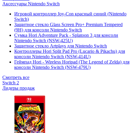
Аксессуары Nintendo Switch
Игровой контроллер Joy-Con красный синий (Nintendo
Switch)
Защитное стекло Glass Screen Pro+ Premium Tempered
(9H) для консоли Nintendo Switch
Сумка Hori Adventure Pack - Splatoon 3 для консоли
Nintendo Switch (NSW-425U)
Защитное стекло Artplays для Nintendo Switch
Контроллеры Hori Split Pad Pro (Lucario & Pikachu) для
консоли Nintendo Switch (NSW-414U)
Геймпад Hori - Wireless Horipad (The Legend of Zelda) для
консоли Nintendo Switch (NSW-479U)
Смотреть все
Switch 2
Лидеры продаж