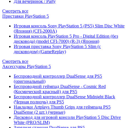
Для вечеринок / Party
Смотреть все
Приставки PlayStation 5
Игровая консоль Sony PlayStation 5 (PS5) Slim Disc White
(Япония) (CFI-2000A)
Игровая консоль PlayStation 5 Pro - Digital Edition (без
дисковода) (model CFI-7000) (R-3) (Япония)
Игровая приставка Sony PlayStation 5 Slim (с
дисководом) (GameReplay)
Смотреть все
Аксессуары PlayStation 5
Беспроводной контроллер DualSense для PS5
(оригинальный)
Беспроводной геймпад DualSense - Cosmic Red
(Космический красный) для PS5
Беспроводной контроллер DualSense Midnight Black
(Черная полночь) для PS5
Накладки Artplays Thumb Grips для геймпада PS5
DualSense (2 шт.) (черные)
Дисковод для игровой консоли PlayStation 5 Disc Drive
White (PRO/SLIM)
Зарядная станция DualSense для PS5