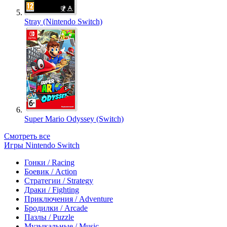
Stray (Nintendo Switch)
Super Mario Odyssey (Switch)
Смотреть все
Игры Nintendo Switch
Гонки / Racing
Боевик / Action
Стратегии / Strategy
Драки / Fighting
Приключения / Adventure
Бродилки / Arcade
Пазлы / Puzzle
Музыкальные / Music