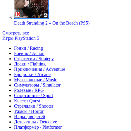
Death Stranding 2 – On the Beach (PS5)
Смотреть все
Игры PlayStation 5
Гонки / Racing
Боевик / Action
Стратегии / Strategy
Драки / Fighting
Приключения / Adventure
Бродилки / Arcade
Музыкальные / Music
Симуляторы / Simulator
Ролевые / RPG
Спортивные / Sport
Квест / Quest
Стрелялки / Shooter
Ужасы / Horror
Игры для детей
Детективы / Detective
Платформер / Platformer