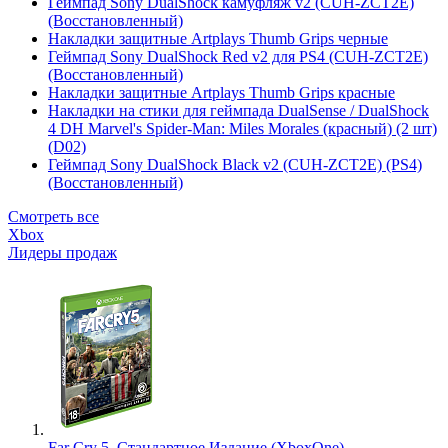
Геймпад Sony DualShock камуфляж v2 (CUH-ZCT2E)
(Восстановленный)
Накладки защитные Artplays Thumb Grips черные
Геймпад Sony DualShock Red v2 для PS4 (CUH-ZCT2E)
(Восстановленный)
Накладки защитные Artplays Thumb Grips красные
Накладки на стики для геймпада DualSense / DualShock
4 DH Marvel's Spider-Man: Miles Morales (красный) (2 шт)
(D02)
Геймпад Sony DualShock Black v2 (CUH-ZCT2E) (PS4)
(Восстановленный)
Смотреть все
Xbox
Лидеры продаж
Far Cry 5. Стандартное Издание (XboxOne)