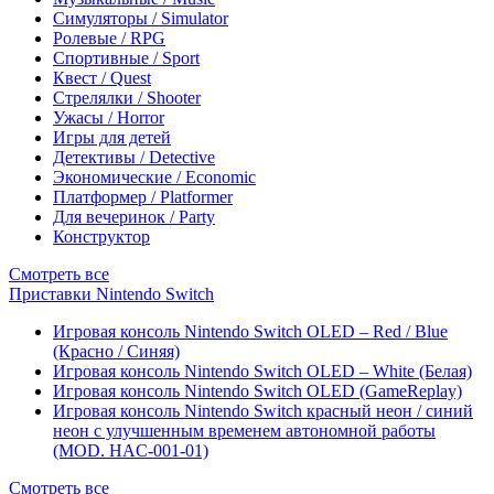
Симуляторы / Simulator
Ролевые / RPG
Спортивные / Sport
Квест / Quest
Стрелялки / Shooter
Ужасы / Horror
Игры для детей
Детективы / Detective
Экономические / Economic
Платформер / Platformer
Для вечеринок / Party
Конструктор
Смотреть все
Приставки Nintendo Switch
Игровая консоль Nintendo Switch OLED – Red / Blue
(Красно / Синяя)
Игровая консоль Nintendo Switch OLED – White (Белая)
Игровая консоль Nintendo Switch OLED (GameReplay)
Игровая консоль Nintendo Switch красный неон / синий
неон с улучшенным временем автономной работы
(MOD. HAC-001-01)
Смотреть все