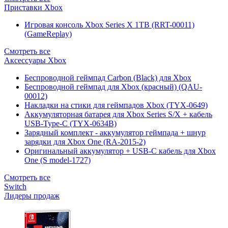
Приставки Xbox
Игровая консоль Xbox Series X 1TB (RRT-00011)
(GameReplay)
Смотреть все
Аксессуары Xbox
Беспроводной геймпад Carbon (Black) для Xbox
Беспроводной геймпад для Xbox (красный) (QAU-
00012)
Накладки на стики для геймпадов Xbox (TYX-0649)
Аккумуляторная батарея для Xbox Series S/X + кабель
USB-Type-C (TYX-0634B)
Зарядный комплект - аккумулятор геймпада + шнур
зарядки для Xbox One (RA-2015-2)
Оригинальный аккумулятор + USB-C кабель для Xbox
One (S model-1727)
Смотреть все
Switch
Лидеры продаж