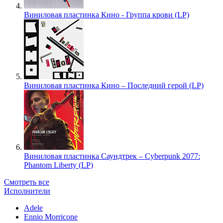
Виниловая пластинка Кино - Группа крови (LP)
Виниловая пластинка Кино – Последний герой (LP)
Виниловая пластинка Саундтрек – Cyberpunk 2077:
Phantom Liberty (LP)
Смотреть все
Исполнители
Adele
Ennio Morricone