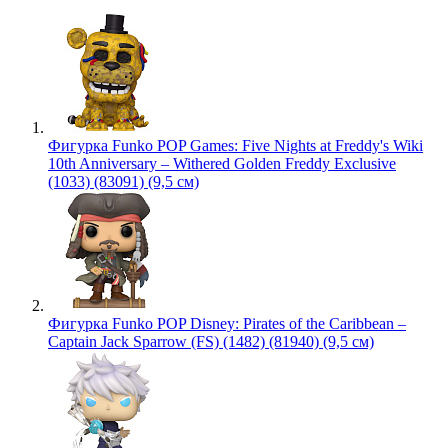
Фигурка Funko POP Games: Five Nights at Freddy's Wiki
10th Anniversary – Withered Golden Freddy Exclusive
(1033) (83091) (9,5 см)
Фигурка Funko POP Disney: Pirates of the Caribbean –
Captain Jack Sparrow (FS) (1482) (81940) (9,5 см)