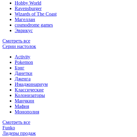
Hobby World
Ravensburger
Wizards of The Coast
Магеллан
сosmodrome games
Эврикус
Смотреть все
Серии настолок
Activity
Pokemon
Бэнг
Данетки
Дженга
Имаджинариум
Классические
Колонизаторы
Манчкин
Мафия
Монополия
Смотреть все
Funko
Лидеры продаж