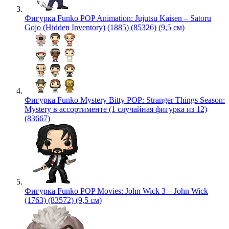
Фигурка Funko POP Animation: Jujutsu Kaisen – Satoru
Gojo (Hidden Inventory) (1885) (85326) (9,5 см)
Фигурка Funko Mystery Bitty POP: Stranger Things Season:
Mystery в ассортименте (1 случайная фигурка из 12)
(83667)
Фигурка Funko POP Movies: John Wick 3 – John Wick
(1763) (83572) (9,5 см)