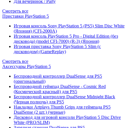
Для вечеринок / Party
Смотреть все
Приставки PlayStation 5
Игровая консоль Sony PlayStation 5 (PS5) Slim Disc White
(Япония) (CFI-2000A)
Игровая консоль PlayStation 5 Pro - Digital Edition (без
дисковода) (model CFI-7000) (R-3) (Япония)
Игровая приставка Sony PlayStation 5 Slim (с
дисководом) (GameReplay)
Смотреть все
Аксессуары PlayStation 5
Беспроводной контроллер DualSense для PS5
(оригинальный)
Беспроводной геймпад DualSense - Cosmic Red
(Космический красный) для PS5
Беспроводной контроллер DualSense Midnight Black
(Черная полночь) для PS5
Накладки Artplays Thumb Grips для геймпада PS5
DualSense (2 шт.) (черные)
Дисковод для игровой консоли PlayStation 5 Disc Drive
White (PRO/SLIM)
Зарядная станция DualSense для PS5