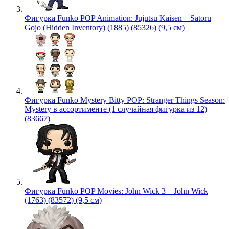
Фигурка Funko POP Animation: Jujutsu Kaisen – Satoru
Gojo (Hidden Inventory) (1885) (85326) (9,5 см)
Фигурка Funko Mystery Bitty POP: Stranger Things Season:
Mystery в ассортименте (1 случайная фигурка из 12)
(83667)
Фигурка Funko POP Movies: John Wick 3 – John Wick
(1763) (83572) (9,5 см)