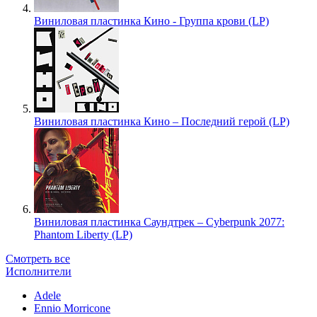
Виниловая пластинка Кино - Группа крови (LP)
Виниловая пластинка Кино – Последний герой (LP)
Виниловая пластинка Саундтрек – Cyberpunk 2077:
Phantom Liberty (LP)
Смотреть все
Исполнители
Adele
Ennio Morricone