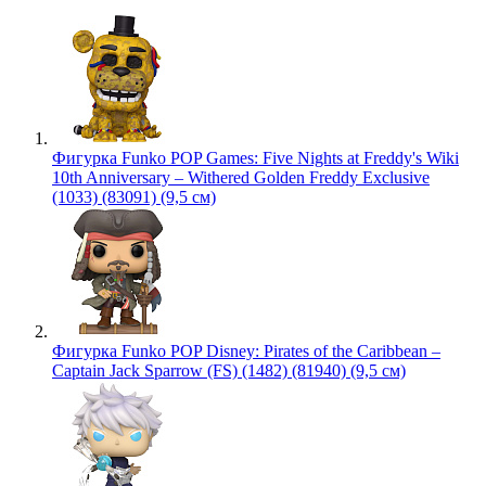
Фигурка Funko POP Games: Five Nights at Freddy's Wiki
10th Anniversary – Withered Golden Freddy Exclusive
(1033) (83091) (9,5 см)
Фигурка Funko POP Disney: Pirates of the Caribbean –
Captain Jack Sparrow (FS) (1482) (81940) (9,5 см)