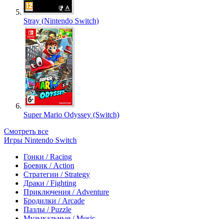
Stray (Nintendo Switch)
Super Mario Odyssey (Switch)
Смотреть все
Игры Nintendo Switch
Гонки / Racing
Боевик / Action
Стратегии / Strategy
Драки / Fighting
Приключения / Adventure
Бродилки / Arcade
Пазлы / Puzzle
Музыкальные / Music