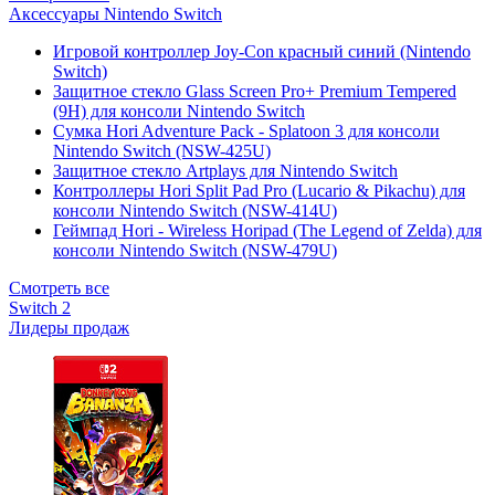
Аксессуары Nintendo Switch
Игровой контроллер Joy-Con красный синий (Nintendo
Switch)
Защитное стекло Glass Screen Pro+ Premium Tempered
(9H) для консоли Nintendo Switch
Сумка Hori Adventure Pack - Splatoon 3 для консоли
Nintendo Switch (NSW-425U)
Защитное стекло Artplays для Nintendo Switch
Контроллеры Hori Split Pad Pro (Lucario & Pikachu) для
консоли Nintendo Switch (NSW-414U)
Геймпад Hori - Wireless Horipad (The Legend of Zelda) для
консоли Nintendo Switch (NSW-479U)
Смотреть все
Switch 2
Лидеры продаж