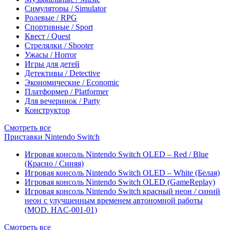
Симуляторы / Simulator
Ролевые / RPG
Спортивные / Sport
Квест / Quest
Стрелялки / Shooter
Ужасы / Horror
Игры для детей
Детективы / Detective
Экономические / Economic
Платформер / Platformer
Для вечеринок / Party
Конструктор
Смотреть все
Приставки Nintendo Switch
Игровая консоль Nintendo Switch OLED – Red / Blue
(Красно / Синяя)
Игровая консоль Nintendo Switch OLED – White (Белая)
Игровая консоль Nintendo Switch OLED (GameReplay)
Игровая консоль Nintendo Switch красный неон / синий
неон с улучшенным временем автономной работы
(MOD. HAC-001-01)
Смотреть все