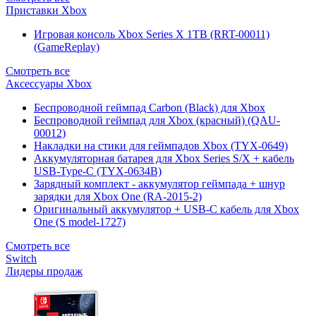
Приставки Xbox
Игровая консоль Xbox Series X 1TB (RRT-00011)
(GameReplay)
Смотреть все
Аксессуары Xbox
Беспроводной геймпад Carbon (Black) для Xbox
Беспроводной геймпад для Xbox (красный) (QAU-
00012)
Накладки на стики для геймпадов Xbox (TYX-0649)
Аккумуляторная батарея для Xbox Series S/X + кабель
USB-Type-C (TYX-0634B)
Зарядный комплект - аккумулятор геймпада + шнур
зарядки для Xbox One (RA-2015-2)
Оригинальный аккумулятор + USB-C кабель для Xbox
One (S model-1727)
Смотреть все
Switch
Лидеры продаж