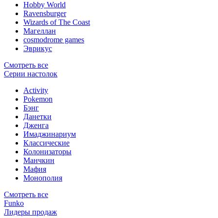
Hobby World
Ravensburger
Wizards of The Coast
Магеллан
сosmodrome games
Эврикус
Смотреть все
Серии настолок
Activity
Pokemon
Бэнг
Данетки
Дженга
Имаджинариум
Классические
Колонизаторы
Манчкин
Мафия
Монополия
Смотреть все
Funko
Лидеры продаж