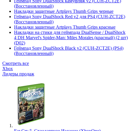
Геймпад Sony DualShock камуфляж v2 (CUH-ZCT2E)
(Восстановленный)
Накладки защитные Artplays Thumb Grips черные
Геймпад Sony DualShock Red v2 для PS4 (CUH-ZCT2E)
(Восстановленный)
Накладки защитные Artplays Thumb Grips красные
Накладки на стики для геймпада DualSense / DualShock
4 DH Marvel's Spider-Man: Miles Morales (красный) (2 шт)
(D02)
Геймпад Sony DualShock Black v2 (CUH-ZCT2E) (PS4)
(Восстановленный)
Смотреть все
Xbox
Лидеры продаж
Far Cry 5. Стандартное Издание (XboxOne)