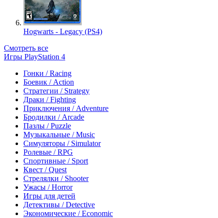
Hogwarts - Legacy (PS4)
Смотреть все
Игры PlayStation 4
Гонки / Racing
Боевик / Action
Стратегии / Strategy
Драки / Fighting
Приключения / Adventure
Бродилки / Arcade
Пазлы / Puzzle
Музыкальные / Music
Симуляторы / Simulator
Ролевые / RPG
Спортивные / Sport
Квест / Quest
Стрелялки / Shooter
Ужасы / Horror
Игры для детей
Детективы / Detective
Экономические / Economic