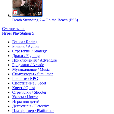
Death Stranding 2 – On the Beach (PS5)
Смотреть все
Игры PlayStation 5
Гонки / Racing
Боевик / Action
Стратегии / Strategy
Драки / Fighting
Приключения / Adventure
Бродилки / Arcade
Музыкальные / Music
Симуляторы / Simulator
Ролевые / RPG
Спортивные / Sport
Квест / Quest
Стрелялки / Shooter
Ужасы / Horror
Игры для детей
Детективы / Detective
Платформер / Platformer