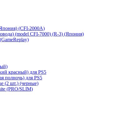
 (Япония) (CFI-2000A)
сковода) (model CFI-7000) (R-3) (Япония)
 (GameReplay)
ный)
кий красный) для PS5
ая полночь) для PS5
e (2 шт.) (черные)
hite (PRO/SLIM)