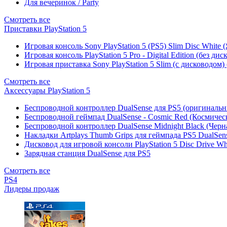
Для вечеринок / Party
Смотреть все
Приставки PlayStation 5
Игровая консоль Sony PlayStation 5 (PS5) Slim Disc White
Игровая консоль PlayStation 5 Pro - Digital Edition (без ди
Игровая приставка Sony PlayStation 5 Slim (с дисководом)
Смотреть все
Аксессуары PlayStation 5
Беспроводной контроллер DualSense для PS5 (оригиналь
Беспроводной геймпад DualSense - Cosmic Red (Космичес
Беспроводной контроллер DualSense Midnight Black (Черн
Накладки Artplays Thumb Grips для геймпада PS5 DualSens
Дисковод для игровой консоли PlayStation 5 Disc Drive W
Зарядная станция DualSense для PS5
Смотреть все
PS4
Лидеры продаж