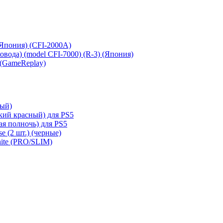
 (Япония) (CFI-2000A)
сковода) (model CFI-7000) (R-3) (Япония)
 (GameReplay)
ный)
кий красный) для PS5
ая полночь) для PS5
e (2 шт.) (черные)
hite (PRO/SLIM)