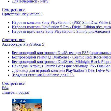
Для вечеринок / Party
Смотреть все
Приставки PlayStation 5
Игровая консоль Sony PlayStation 5 (PS5) Slim Disc White
Игровая консоль PlayStation 5 Pro - Digital Edition (без ди
Игровая приставка Sony PlayStation 5 Slim (с дисководом)
Смотреть все
Аксессуары PlayStation 5
Беспроводной контроллер DualSense для PS5 (оригиналь
Беспроводной геймпад DualSense - Cosmic Red (Космичес
Беспроводной контроллер DualSense Midnight Black (Черн
Накладки Artplays Thumb Grips для геймпада PS5 DualSens
Дисковод для игровой консоли PlayStation 5 Disc Drive W
Зарядная станция DualSense для PS5
Смотреть все
PS4
Лидеры продаж