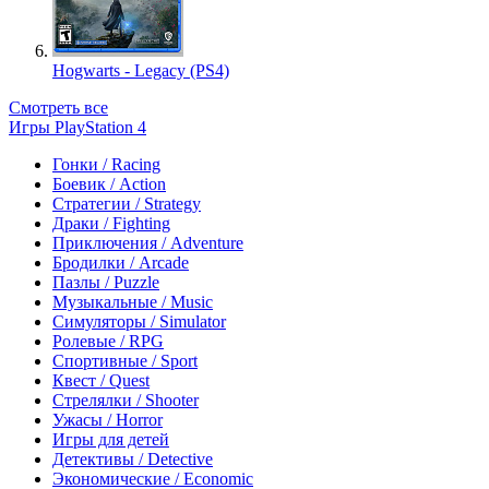
Hogwarts - Legacy (PS4)
Смотреть все
Игры PlayStation 4
Гонки / Racing
Боевик / Action
Стратегии / Strategy
Драки / Fighting
Приключения / Adventure
Бродилки / Arcade
Пазлы / Puzzle
Музыкальные / Music
Симуляторы / Simulator
Ролевые / RPG
Спортивные / Sport
Квест / Quest
Стрелялки / Shooter
Ужасы / Horror
Игры для детей
Детективы / Detective
Экономические / Economic