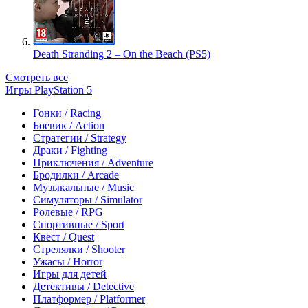
Death Stranding 2 – On the Beach (PS5)
Смотреть все
Игры PlayStation 5
Гонки / Racing
Боевик / Action
Стратегии / Strategy
Драки / Fighting
Приключения / Adventure
Бродилки / Arcade
Музыкальные / Music
Симуляторы / Simulator
Ролевые / RPG
Спортивные / Sport
Квест / Quest
Стрелялки / Shooter
Ужасы / Horror
Игры для детей
Детективы / Detective
Платформер / Platformer