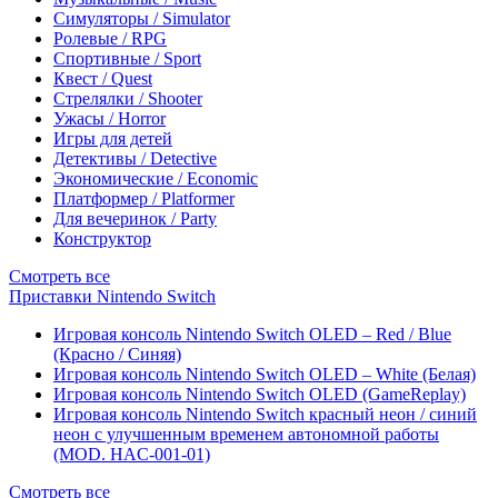
Симуляторы / Simulator
Ролевые / RPG
Спортивные / Sport
Квест / Quest
Стрелялки / Shooter
Ужасы / Horror
Игры для детей
Детективы / Detective
Экономические / Economic
Платформер / Platformer
Для вечеринок / Party
Конструктор
Смотреть все
Приставки Nintendo Switch
Игровая консоль Nintendo Switch OLED – Red / Blue
(Красно / Синяя)
Игровая консоль Nintendo Switch OLED – White (Белая)
Игровая консоль Nintendo Switch OLED (GameReplay)
Игровая консоль Nintendo Switch красный неон / синий
неон с улучшенным временем автономной работы
(MOD. HAC-001-01)
Смотреть все