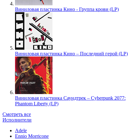
Виниловая пластинка Кино - Группа крови (LP)
Виниловая пластинка Кино – Последний герой (LP)
Виниловая пластинка Саундтрек – Cyberpunk 2077:
Phantom Liberty (LP)
Смотреть все
Исполнители
Adele
Ennio Morricone