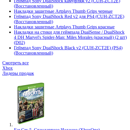
Геймпад Sony DualShock камуфляж v2 (CUH-ZCT2E)
(Восстановленный)
Накладки защитные Artplays Thumb Grips черные
Геймпад Sony DualShock Red v2 для PS4 (CUH-ZCT2E)
(Восстановленный)
Накладки защитные Artplays Thumb Grips красные
Накладки на стики для геймпада DualSense / DualShock
4 DH Marvel's Spider-Man: Miles Morales (красный) (2 шт)
(D02)
Геймпад Sony DualShock Black v2 (CUH-ZCT2E) (PS4)
(Восстановленный)
Смотреть все
Xbox
Лидеры продаж
Far Cry 5. Стандартное Издание (XboxOne)