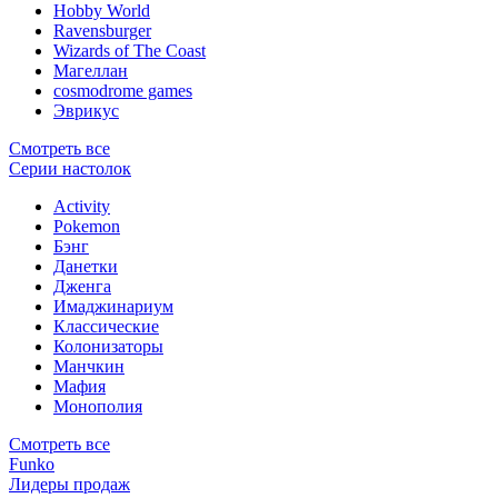
Hobby World
Ravensburger
Wizards of The Coast
Магеллан
сosmodrome games
Эврикус
Смотреть все
Серии настолок
Activity
Pokemon
Бэнг
Данетки
Дженга
Имаджинариум
Классические
Колонизаторы
Манчкин
Мафия
Монополия
Смотреть все
Funko
Лидеры продаж