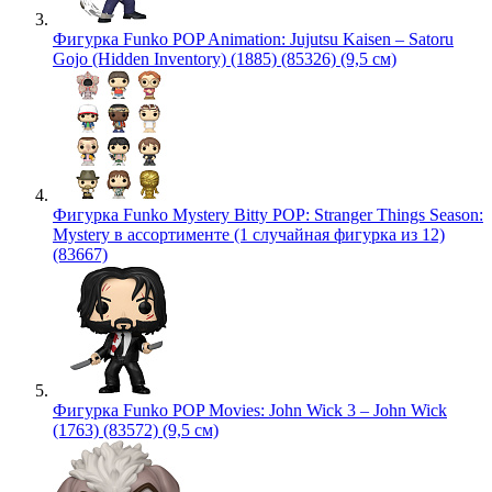
Фигурка Funko POP Animation: Jujutsu Kaisen – Satoru
Gojo (Hidden Inventory) (1885) (85326) (9,5 см)
Фигурка Funko Mystery Bitty POP: Stranger Things Season:
Mystery в ассортименте (1 случайная фигурка из 12)
(83667)
Фигурка Funko POP Movies: John Wick 3 – John Wick
(1763) (83572) (9,5 см)