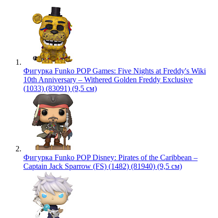
Фигурка Funko POP Games: Five Nights at Freddy's Wiki
10th Anniversary – Withered Golden Freddy Exclusive
(1033) (83091) (9,5 см)
Фигурка Funko POP Disney: Pirates of the Caribbean –
Captain Jack Sparrow (FS) (1482) (81940) (9,5 см)