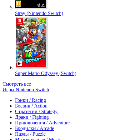
Stray (Nintendo Switch)
Super Mario Odyssey (Switch)
Смотреть все
Игры Nintendo Switch
Гонки / Racing
Боевик / Action
Стратегии / Strategy
Драки / Fighting
Приключения / Adventure
Бродилки / Arcade
Пазлы / Puzzle
Музыкальные / Music