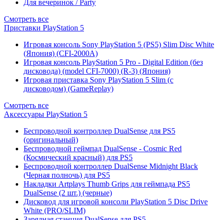
Для вечеринок / Party
Смотреть все
Приставки PlayStation 5
Игровая консоль Sony PlayStation 5 (PS5) Slim Disc White
(Япония) (CFI-2000A)
Игровая консоль PlayStation 5 Pro - Digital Edition (без
дисковода) (model CFI-7000) (R-3) (Япония)
Игровая приставка Sony PlayStation 5 Slim (с
дисководом) (GameReplay)
Смотреть все
Аксессуары PlayStation 5
Беспроводной контроллер DualSense для PS5
(оригинальный)
Беспроводной геймпад DualSense - Cosmic Red
(Космический красный) для PS5
Беспроводной контроллер DualSense Midnight Black
(Черная полночь) для PS5
Накладки Artplays Thumb Grips для геймпада PS5
DualSense (2 шт.) (черные)
Дисковод для игровой консоли PlayStation 5 Disc Drive
White (PRO/SLIM)
Зарядная станция DualSense для PS5