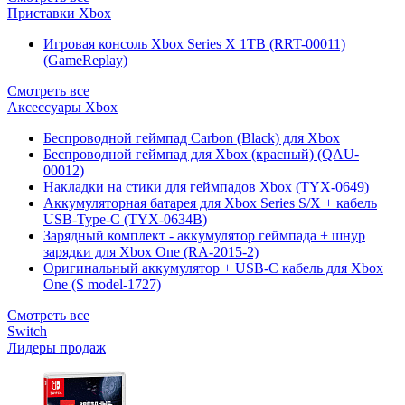
Приставки Xbox
Игровая консоль Xbox Series X 1TB (RRT-00011)
(GameReplay)
Смотреть все
Аксессуары Xbox
Беспроводной геймпад Carbon (Black) для Xbox
Беспроводной геймпад для Xbox (красный) (QAU-
00012)
Накладки на стики для геймпадов Xbox (TYX-0649)
Аккумуляторная батарея для Xbox Series S/X + кабель
USB-Type-C (TYX-0634B)
Зарядный комплект - аккумулятор геймпада + шнур
зарядки для Xbox One (RA-2015-2)
Оригинальный аккумулятор + USB-C кабель для Xbox
One (S model-1727)
Смотреть все
Switch
Лидеры продаж