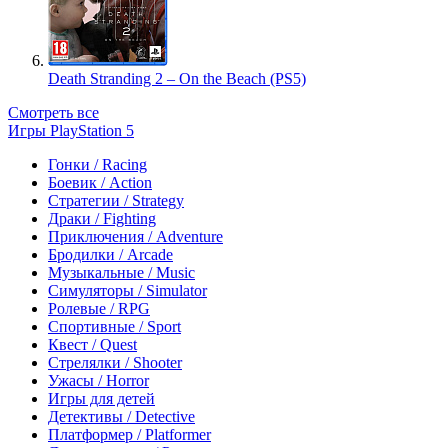
Death Stranding 2 – On the Beach (PS5)
Смотреть все
Игры PlayStation 5
Гонки / Racing
Боевик / Action
Стратегии / Strategy
Драки / Fighting
Приключения / Adventure
Бродилки / Arcade
Музыкальные / Music
Симуляторы / Simulator
Ролевые / RPG
Спортивные / Sport
Квест / Quest
Стрелялки / Shooter
Ужасы / Horror
Игры для детей
Детективы / Detective
Платформер / Platformer