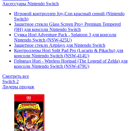
Аксессуары Nintendo Switch
Игровой контроллер Joy-Con красный синий (Nintendo
Switch)
Защитное стекло Glass Screen Pro+ Premium Tempered
(9H) для консоли Nintendo Switch
Сумка Hori Adventure Pack - Splatoon 3 для консоли
Nintendo Switch (NSW-425U)
Защитное стекло Artplays для Nintendo Switch
Контроллеры Hori Split Pad Pro (Lucario & Pikachu) для
консоли Nintendo Switch (NSW-414U)
Геймпад Hori - Wireless Horipad (The Legend of Zelda) для
консоли Nintendo Switch (NSW-479U)
Смотреть все
Switch 2
Лидеры продаж