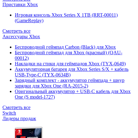
Приставки Xbox
Игровая консоль Xbox Series X 1TB (RRT-00011)
(GameReplay)
Смотреть все
Аксессуары Xbox
Беспроводной геймпад Carbon (Black) для Xbox
Беспроводной геймпад для Xbox (красный) (QAU-
00012)
Накладки на стики для геймпадов Xbox (TYX-0649)
Аккумуляторная батарея для Xbox Series S/X + кабель
USB-Type-C (TYX-0634B)
Зарядный комплект - аккумулятор геймпада + шнур
зарядки для Xbox One (RA-2015-2)
Оригинальный аккумулятор + USB-C кабель для Xbox
One (S model-1727)
Смотреть все
Switch
Лидеры продаж