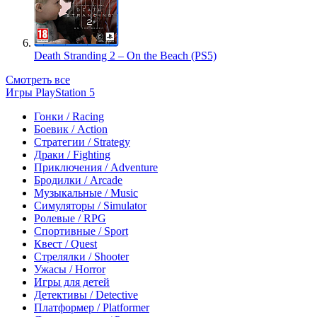
Death Stranding 2 – On the Beach (PS5)
Смотреть все
Игры PlayStation 5
Гонки / Racing
Боевик / Action
Стратегии / Strategy
Драки / Fighting
Приключения / Adventure
Бродилки / Arcade
Музыкальные / Music
Симуляторы / Simulator
Ролевые / RPG
Спортивные / Sport
Квест / Quest
Стрелялки / Shooter
Ужасы / Horror
Игры для детей
Детективы / Detective
Платформер / Platformer