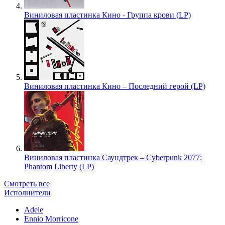
Виниловая пластинка Кино - Группа крови (LP)
Виниловая пластинка Кино – Последний герой (LP)
Виниловая пластинка Саундтрек – Cyberpunk 2077:
Phantom Liberty (LP)
Смотреть все
Исполнители
Adele
Ennio Morricone