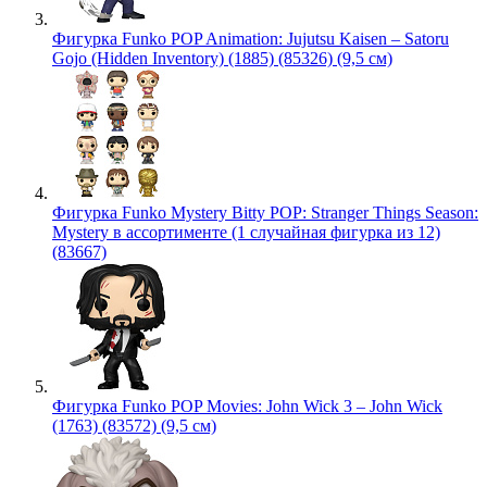
Фигурка Funko POP Animation: Jujutsu Kaisen – Satoru
Gojo (Hidden Inventory) (1885) (85326) (9,5 см)
Фигурка Funko Mystery Bitty POP: Stranger Things Season:
Mystery в ассортименте (1 случайная фигурка из 12)
(83667)
Фигурка Funko POP Movies: John Wick 3 – John Wick
(1763) (83572) (9,5 см)