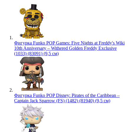
Фигурка Funko POP Games: Five Nights at Freddy's Wiki
10th Anniversary – Withered Golden Freddy Exclusive
(1033) (83091) (9,5 см)
Фигурка Funko POP Disney: Pirates of the Caribbean –
Captain Jack Sparrow (FS) (1482) (81940) (9,5 см)