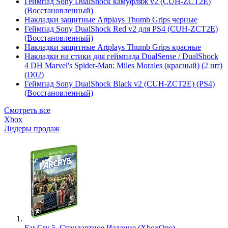
Геймпад Sony DualShock камуфляж v2 (CUH-ZCT2E)
(Восстановленный)
Накладки защитные Artplays Thumb Grips черные
Геймпад Sony DualShock Red v2 для PS4 (CUH-ZCT2E)
(Восстановленный)
Накладки защитные Artplays Thumb Grips красные
Накладки на стики для геймпада DualSense / DualShock
4 DH Marvel's Spider-Man: Miles Morales (красный) (2 шт)
(D02)
Геймпад Sony DualShock Black v2 (CUH-ZCT2E) (PS4)
(Восстановленный)
Смотреть все
Xbox
Лидеры продаж
Far Cry 5. Стандартное Издание (XboxOne)