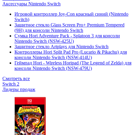
Аксессуары Nintendo Switch
Игровой контроллер Joy-Con красный синий (Nintendo
Switch)
Защитное стекло Glass Screen Pro+ Premium Tempered
(9H) для консоли Nintendo Switch
Сумка Hori Adventure Pack - Splatoon 3 для консоли
Nintendo Switch (NSW-425U)
Защитное стекло Artplays для Nintendo Switch
Контроллеры Hori Split Pad Pro (Lucario & Pikachu) для
консоли Nintendo Switch (NSW-414U)
Геймпад Hori - Wireless Horipad (The Legend of Zelda) для
консоли Nintendo Switch (NSW-479U)
Смотреть все
Switch 2
Лидеры продаж