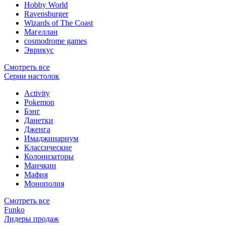
Hobby World
Ravensburger
Wizards of The Coast
Магеллан
сosmodrome games
Эврикус
Смотреть все
Серии настолок
Activity
Pokemon
Бэнг
Данетки
Дженга
Имаджинариум
Классические
Колонизаторы
Манчкин
Мафия
Монополия
Смотреть все
Funko
Лидеры продаж