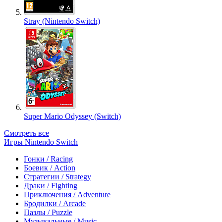
Stray (Nintendo Switch)
Super Mario Odyssey (Switch)
Смотреть все
Игры Nintendo Switch
Гонки / Racing
Боевик / Action
Стратегии / Strategy
Драки / Fighting
Приключения / Adventure
Бродилки / Arcade
Пазлы / Puzzle
Музыкальные / Music