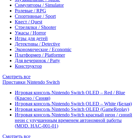
Симуляторы / Simulator
Ролевые / RPG
Спортивные / Sport
Квест / Quest
Стрелялки / Shooter
Ужасы / Horror
Игры для детей
Детективы / Detective
Экономические / Economic
Платформер / Platformer
Для вечеринок / Party
Конструктор
Смотреть все
Приставки Nintendo Switch
Игровая консоль Nintendo Switch OLED – Red / Blue
(Красно / Синяя)
Игровая консоль Nintendo Switch OLED – White (Белая)
Игровая консоль Nintendo Switch OLED (GameReplay)
Игровая консоль Nintendo Switch красный неон / синий
неон с улучшенным временем автономной работы
(MOD. HAC-001-01)
Смотреть все