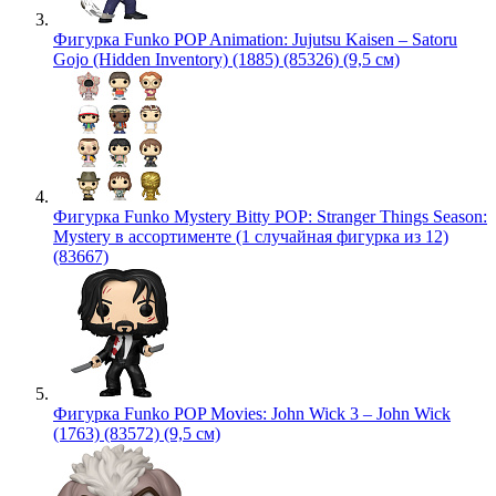
Фигурка Funko POP Animation: Jujutsu Kaisen – Satoru
Gojo (Hidden Inventory) (1885) (85326) (9,5 см)
Фигурка Funko Mystery Bitty POP: Stranger Things Season:
Mystery в ассортименте (1 случайная фигурка из 12)
(83667)
Фигурка Funko POP Movies: John Wick 3 – John Wick
(1763) (83572) (9,5 см)