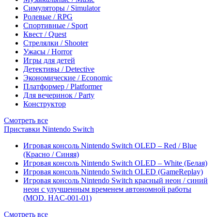
Симуляторы / Simulator
Ролевые / RPG
Спортивные / Sport
Квест / Quest
Стрелялки / Shooter
Ужасы / Horror
Игры для детей
Детективы / Detective
Экономические / Economic
Платформер / Platformer
Для вечеринок / Party
Конструктор
Смотреть все
Приставки Nintendo Switch
Игровая консоль Nintendo Switch OLED – Red / Blue
(Красно / Синяя)
Игровая консоль Nintendo Switch OLED – White (Белая)
Игровая консоль Nintendo Switch OLED (GameReplay)
Игровая консоль Nintendo Switch красный неон / синий
неон с улучшенным временем автономной работы
(MOD. HAC-001-01)
Смотреть все