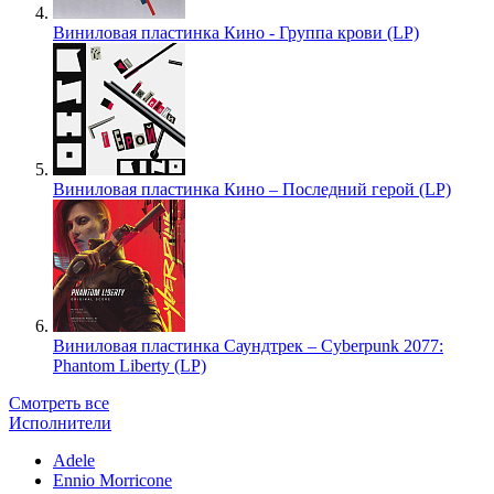
Виниловая пластинка Кино - Группа крови (LP)
Виниловая пластинка Кино – Последний герой (LP)
Виниловая пластинка Саундтрек – Cyberpunk 2077:
Phantom Liberty (LP)
Смотреть все
Исполнители
Adele
Ennio Morricone