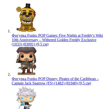
Фигурка Funko POP Games: Five Nights at Freddy's Wiki
10th Anniversary – Withered Golden Freddy Exclusive
(1033) (83091) (9,5 см)
Фигурка Funko POP Disney: Pirates of the Caribbean –
Captain Jack Sparrow (FS) (1482) (81940) (9,5 см)