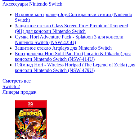
Аксессуары Nintendo Switch
Игровой контроллер Joy-Con красный синий (Nintendo
Switch)
Защитное стекло Glass Screen Pro+ Premium Tempered
(9H) для консоли Nintendo Switch
Сумка Hori Adventure Pack - Splatoon 3 для консоли
Nintendo Switch (NSW-425U)
Защитное стекло Artplays для Nintendo Switch
Контроллеры Hori Split Pad Pro (Lucario & Pikachu) для
консоли Nintendo Switch (NSW-414U)
Геймпад Hori - Wireless Horipad (The Legend of Zelda) для
консоли Nintendo Switch (NSW-479U)
Смотреть все
Switch 2
Лидеры продаж