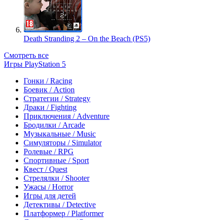
Death Stranding 2 – On the Beach (PS5)
Смотреть все
Игры PlayStation 5
Гонки / Racing
Боевик / Action
Стратегии / Strategy
Драки / Fighting
Приключения / Adventure
Бродилки / Arcade
Музыкальные / Music
Симуляторы / Simulator
Ролевые / RPG
Спортивные / Sport
Квест / Quest
Стрелялки / Shooter
Ужасы / Horror
Игры для детей
Детективы / Detective
Платформер / Platformer