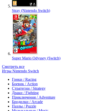
Stray (Nintendo Switch)
Super Mario Odyssey (Switch)
Смотреть все
Игры Nintendo Switch
Гонки / Racing
Боевик / Action
Стратегии / Strategy
Драки / Fighting
Приключения / Adventure
Бродилки / Arcade
Пазлы / Puzzle
Музыкальные / Music