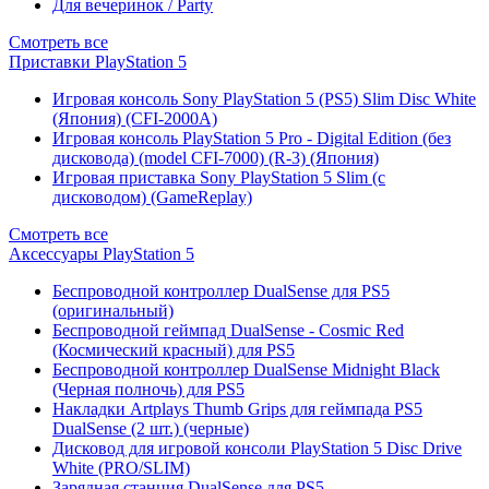
Для вечеринок / Party
Смотреть все
Приставки PlayStation 5
Игровая консоль Sony PlayStation 5 (PS5) Slim Disc White
(Япония) (CFI-2000A)
Игровая консоль PlayStation 5 Pro - Digital Edition (без
дисковода) (model CFI-7000) (R-3) (Япония)
Игровая приставка Sony PlayStation 5 Slim (с
дисководом) (GameReplay)
Смотреть все
Аксессуары PlayStation 5
Беспроводной контроллер DualSense для PS5
(оригинальный)
Беспроводной геймпад DualSense - Cosmic Red
(Космический красный) для PS5
Беспроводной контроллер DualSense Midnight Black
(Черная полночь) для PS5
Накладки Artplays Thumb Grips для геймпада PS5
DualSense (2 шт.) (черные)
Дисковод для игровой консоли PlayStation 5 Disc Drive
White (PRO/SLIM)
Зарядная станция DualSense для PS5