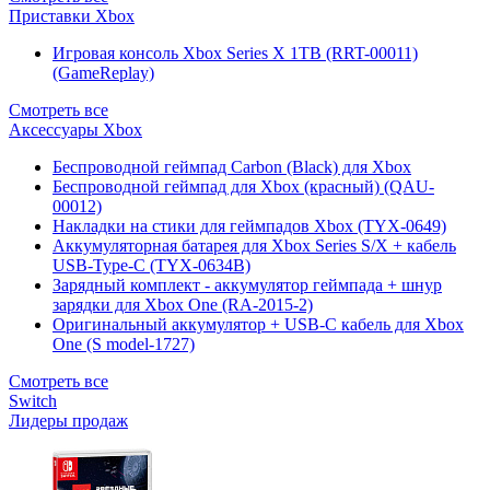
Приставки Xbox
Игровая консоль Xbox Series X 1TB (RRT-00011)
(GameReplay)
Смотреть все
Аксессуары Xbox
Беспроводной геймпад Carbon (Black) для Xbox
Беспроводной геймпад для Xbox (красный) (QAU-
00012)
Накладки на стики для геймпадов Xbox (TYX-0649)
Аккумуляторная батарея для Xbox Series S/X + кабель
USB-Type-C (TYX-0634B)
Зарядный комплект - аккумулятор геймпада + шнур
зарядки для Xbox One (RA-2015-2)
Оригинальный аккумулятор + USB-C кабель для Xbox
One (S model-1727)
Смотреть все
Switch
Лидеры продаж