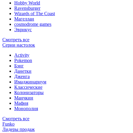
Hobby World
Ravensburger
Wizards of The Coast
Магеллан
сosmodrome games
Эврикус
Смотреть все
Серии настолок
Activity
Pokemon
Бэнг
Данетки
Дженга
Имаджинариум
Классические
Колонизаторы
Манчкин
Мафия
Монополия
Смотреть все
Funko
Лидеры продаж