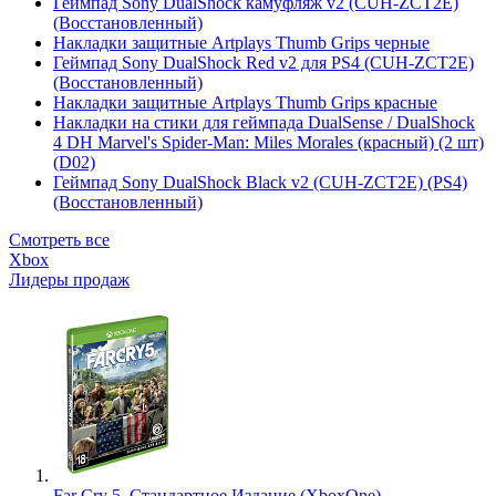
Геймпад Sony DualShock камуфляж v2 (CUH-ZCT2E)
(Восстановленный)
Накладки защитные Artplays Thumb Grips черные
Геймпад Sony DualShock Red v2 для PS4 (CUH-ZCT2E)
(Восстановленный)
Накладки защитные Artplays Thumb Grips красные
Накладки на стики для геймпада DualSense / DualShock
4 DH Marvel's Spider-Man: Miles Morales (красный) (2 шт)
(D02)
Геймпад Sony DualShock Black v2 (CUH-ZCT2E) (PS4)
(Восстановленный)
Смотреть все
Xbox
Лидеры продаж
Far Cry 5. Стандартное Издание (XboxOne)