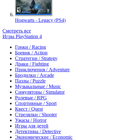
Hogwarts - Legacy (PS4)
Смотреть все
Игры PlayStation 4
Гонки / Racing
Боевик / Action
Стратегии / Strategy
Драки / Fighting
Приключения / Adventure
Бродилки / Arcade
Пазлы / Puzzle
Музыкальные / Music
Симуляторы / Simulator
Ролевые / RPG
Спортивные / Sport
Квест / Quest
Стрелялки / Shooter
Ужасы / Horror
Игры для детей
Детективы / Detective
Экономические / Economic