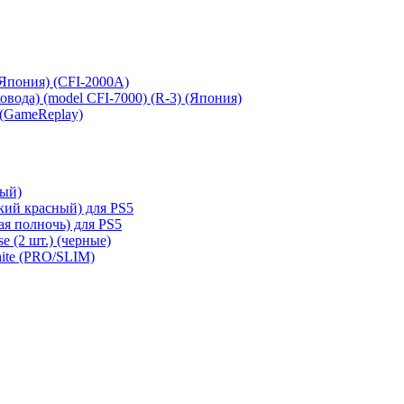
 (Япония) (CFI-2000A)
сковода) (model CFI-7000) (R-3) (Япония)
 (GameReplay)
ный)
кий красный) для PS5
ая полночь) для PS5
e (2 шт.) (черные)
hite (PRO/SLIM)