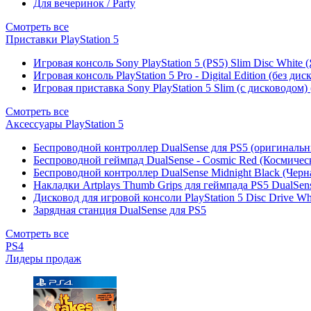
Для вечеринок / Party
Смотреть все
Приставки PlayStation 5
Игровая консоль Sony PlayStation 5 (PS5) Slim Disc White
Игровая консоль PlayStation 5 Pro - Digital Edition (без ди
Игровая приставка Sony PlayStation 5 Slim (с дисководом)
Смотреть все
Аксессуары PlayStation 5
Беспроводной контроллер DualSense для PS5 (оригиналь
Беспроводной геймпад DualSense - Cosmic Red (Космичес
Беспроводной контроллер DualSense Midnight Black (Черн
Накладки Artplays Thumb Grips для геймпада PS5 DualSens
Дисковод для игровой консоли PlayStation 5 Disc Drive W
Зарядная станция DualSense для PS5
Смотреть все
PS4
Лидеры продаж