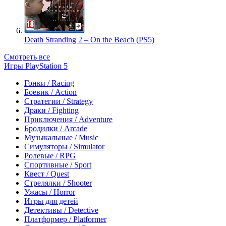
Death Stranding 2 – On the Beach (PS5)
Смотреть все
Игры PlayStation 5
Гонки / Racing
Боевик / Action
Стратегии / Strategy
Драки / Fighting
Приключения / Adventure
Бродилки / Arcade
Музыкальные / Music
Симуляторы / Simulator
Ролевые / RPG
Спортивные / Sport
Квест / Quest
Стрелялки / Shooter
Ужасы / Horror
Игры для детей
Детективы / Detective
Платформер / Platformer