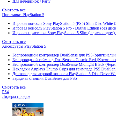
Для вечеринок / Party
Смотреть все
Приставки PlayStation 5
Игровая консоль Sony PlayStation 5 (PS5) Slim Disc White
Игровая консоль PlayStation 5 Pro - Digital Edition (без ди
Игровая приставка Sony PlayStation 5 Slim (с дисководом)
Смотреть все
Аксессуары PlayStation 5
Беспроводной контроллер DualSense для PS5 (оригиналь
Беспроводной геймпад DualSense - Cosmic Red (Космичес
Беспроводной контроллер DualSense Midnight Black (Черн
Накладки Artplays Thumb Grips для геймпада PS5 DualSens
Дисковод для игровой консоли PlayStation 5 Disc Drive W
Зарядная станция DualSense для PS5
Смотреть все
PS4
Лидеры продаж