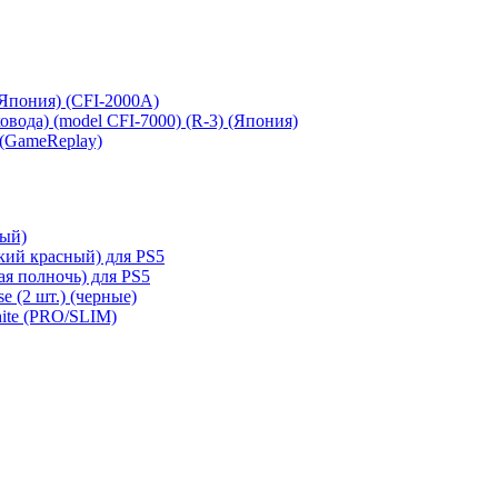
 (Япония) (CFI-2000A)
сковода) (model CFI-7000) (R-3) (Япония)
 (GameReplay)
ный)
кий красный) для PS5
ая полночь) для PS5
e (2 шт.) (черные)
hite (PRO/SLIM)