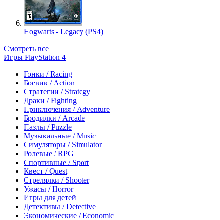
Hogwarts - Legacy (PS4)
Смотреть все
Игры PlayStation 4
Гонки / Racing
Боевик / Action
Стратегии / Strategy
Драки / Fighting
Приключения / Adventure
Бродилки / Arcade
Пазлы / Puzzle
Музыкальные / Music
Симуляторы / Simulator
Ролевые / RPG
Спортивные / Sport
Квест / Quest
Стрелялки / Shooter
Ужасы / Horror
Игры для детей
Детективы / Detective
Экономические / Economic