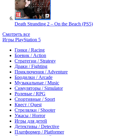
Death Stranding 2 – On the Beach (PS5)
Смотреть все
Игры PlayStation 5
Гонки / Racing
Боевик / Action
Стратегии / Strategy
Драки / Fighting
Приключения / Adventure
Бродилки / Arcade
Музыкальные / Music
Симуляторы / Simulator
Ролевые / RPG
Спортивные / Sport
Квест / Quest
Стрелялки / Shooter
Ужасы / Horror
Игры для детей
Детективы / Detective
Платформер / Platformer