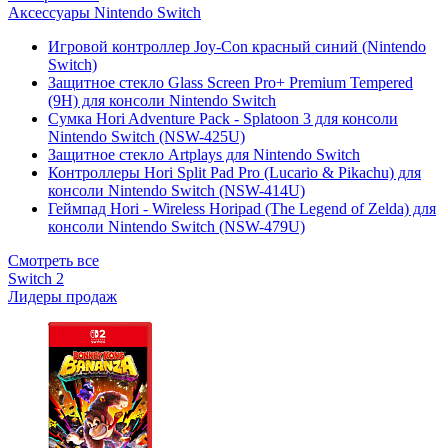
Аксессуары Nintendo Switch
Игровой контроллер Joy-Con красный синий (Nintendo
Switch)
Защитное стекло Glass Screen Pro+ Premium Tempered
(9H) для консоли Nintendo Switch
Сумка Hori Adventure Pack - Splatoon 3 для консоли
Nintendo Switch (NSW-425U)
Защитное стекло Artplays для Nintendo Switch
Контроллеры Hori Split Pad Pro (Lucario & Pikachu) для
консоли Nintendo Switch (NSW-414U)
Геймпад Hori - Wireless Horipad (The Legend of Zelda) для
консоли Nintendo Switch (NSW-479U)
Смотреть все
Switch 2
Лидеры продаж