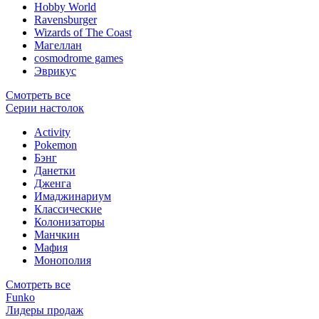
Hobby World
Ravensburger
Wizards of The Coast
Магеллан
сosmodrome games
Эврикус
Смотреть все
Серии настолок
Activity
Pokemon
Бэнг
Данетки
Дженга
Имаджинариум
Классические
Колонизаторы
Манчкин
Мафия
Монополия
Смотреть все
Funko
Лидеры продаж