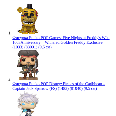
Фигурка Funko POP Games: Five Nights at Freddy's Wiki
10th Anniversary – Withered Golden Freddy Exclusive
(1033) (83091) (9,5 см)
Фигурка Funko POP Disney: Pirates of the Caribbean –
Captain Jack Sparrow (FS) (1482) (81940) (9,5 см)