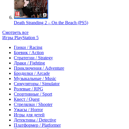
Death Stranding 2 – On the Beach (PS5)
Смотреть все
Игры PlayStation 5
Гонки / Racing
Боевик / Action
Стратегии / Strategy
Драки / Fighting
Приключения / Adventure
Бродилки / Arcade
Музыкальные / Music
Симуляторы / Simulator
Ролевые / RPG
Спортивные / Sport
Квест / Quest
Стрелялки / Shooter
Ужасы / Horror
Игры для детей
Детективы / Detective
Платформер / Platformer