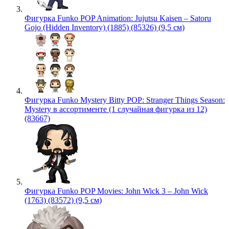
Фигурка Funko POP Animation: Jujutsu Kaisen – Satoru
Gojo (Hidden Inventory) (1885) (85326) (9,5 см)
Фигурка Funko Mystery Bitty POP: Stranger Things Season:
Mystery в ассортименте (1 случайная фигурка из 12)
(83667)
Фигурка Funko POP Movies: John Wick 3 – John Wick
(1763) (83572) (9,5 см)