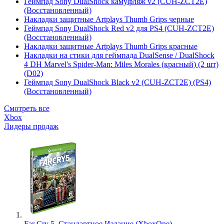
Геймпад Sony DualShock камуфляж v2 (CUH-ZCT2E)
(Восстановленный)
Накладки защитные Artplays Thumb Grips черные
Геймпад Sony DualShock Red v2 для PS4 (CUH-ZCT2E)
(Восстановленный)
Накладки защитные Artplays Thumb Grips красные
Накладки на стики для геймпада DualSense / DualShock
4 DH Marvel's Spider-Man: Miles Morales (красный) (2 шт)
(D02)
Геймпад Sony DualShock Black v2 (CUH-ZCT2E) (PS4)
(Восстановленный)
Смотреть все
Xbox
Лидеры продаж
Far Cry 5. Стандартное Издание (XboxOne)