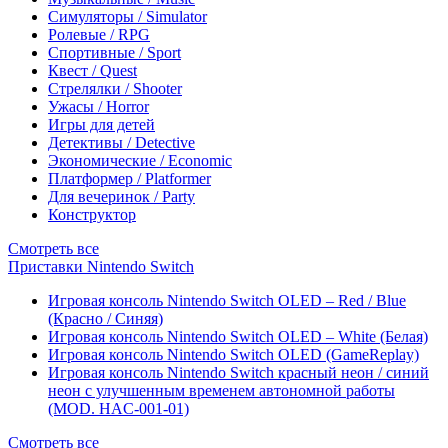
Симуляторы / Simulator
Ролевые / RPG
Спортивные / Sport
Квест / Quest
Стрелялки / Shooter
Ужасы / Horror
Игры для детей
Детективы / Detective
Экономические / Economic
Платформер / Platformer
Для вечеринок / Party
Конструктор
Смотреть все
Приставки Nintendo Switch
Игровая консоль Nintendo Switch OLED – Red / Blue
(Красно / Синяя)
Игровая консоль Nintendo Switch OLED – White (Белая)
Игровая консоль Nintendo Switch OLED (GameReplay)
Игровая консоль Nintendo Switch красный неон / синий
неон с улучшенным временем автономной работы
(MOD. HAC-001-01)
Смотреть все