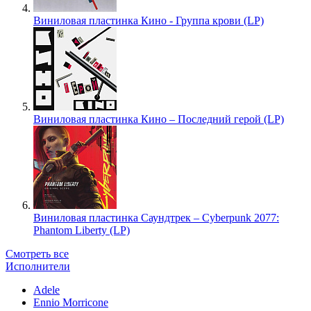
Виниловая пластинка Кино - Группа крови (LP)
Виниловая пластинка Кино – Последний герой (LP)
Виниловая пластинка Саундтрек – Cyberpunk 2077:
Phantom Liberty (LP)
Смотреть все
Исполнители
Adele
Ennio Morricone