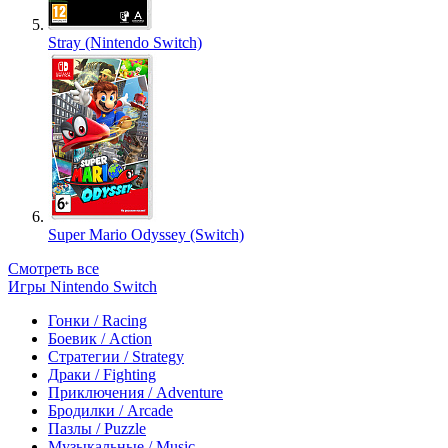
Stray (Nintendo Switch)
Super Mario Odyssey (Switch)
Смотреть все
Игры Nintendo Switch
Гонки / Racing
Боевик / Action
Стратегии / Strategy
Драки / Fighting
Приключения / Adventure
Бродилки / Arcade
Пазлы / Puzzle
Музыкальные / Music