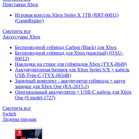
Приставки Xbox
Игровая консоль Xbox Series X 1TB (RRT-00011)
(GameReplay)
Смотреть все
Аксессуары Xbox
Беспроводной геймпад Carbon (Black) для Xbox
Беспроводной геймпад для Xbox (красный) (QAU-
00012)
Накладки на стики для геймпадов Xbox (TYX-0649)
Аккумуляторная батарея для Xbox Series S/X + кабель
USB-Type-C (TYX-0634B)
Зарядный комплект - аккумулятор геймпада + шнур
зарядки для Xbox One (RA-2015-2)
Оригинальный аккумулятор + USB-C кабель для Xbox
One (S model-1727)
Смотреть все
Switch
Лидеры продаж