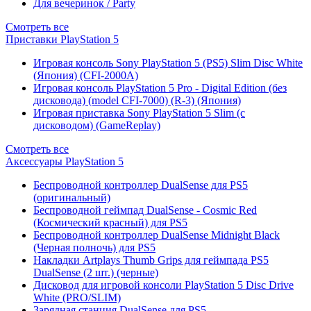
Для вечеринок / Party
Смотреть все
Приставки PlayStation 5
Игровая консоль Sony PlayStation 5 (PS5) Slim Disc White
(Япония) (CFI-2000A)
Игровая консоль PlayStation 5 Pro - Digital Edition (без
дисковода) (model CFI-7000) (R-3) (Япония)
Игровая приставка Sony PlayStation 5 Slim (с
дисководом) (GameReplay)
Смотреть все
Аксессуары PlayStation 5
Беспроводной контроллер DualSense для PS5
(оригинальный)
Беспроводной геймпад DualSense - Cosmic Red
(Космический красный) для PS5
Беспроводной контроллер DualSense Midnight Black
(Черная полночь) для PS5
Накладки Artplays Thumb Grips для геймпада PS5
DualSense (2 шт.) (черные)
Дисковод для игровой консоли PlayStation 5 Disc Drive
White (PRO/SLIM)
Зарядная станция DualSense для PS5