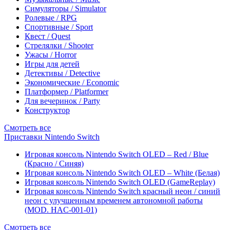
Симуляторы / Simulator
Ролевые / RPG
Спортивные / Sport
Квест / Quest
Стрелялки / Shooter
Ужасы / Horror
Игры для детей
Детективы / Detective
Экономические / Economic
Платформер / Platformer
Для вечеринок / Party
Конструктор
Смотреть все
Приставки Nintendo Switch
Игровая консоль Nintendo Switch OLED – Red / Blue
(Красно / Синяя)
Игровая консоль Nintendo Switch OLED – White (Белая)
Игровая консоль Nintendo Switch OLED (GameReplay)
Игровая консоль Nintendo Switch красный неон / синий
неон с улучшенным временем автономной работы
(MOD. HAC-001-01)
Смотреть все