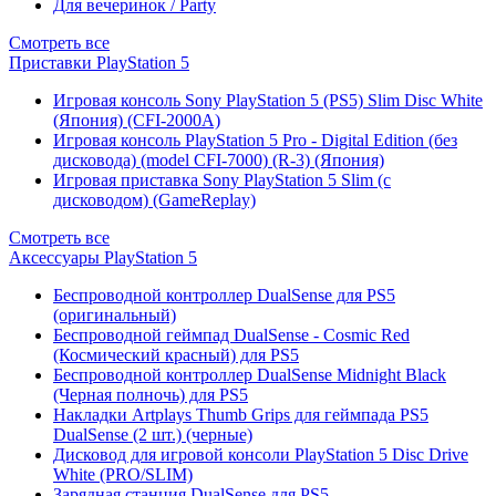
Для вечеринок / Party
Смотреть все
Приставки PlayStation 5
Игровая консоль Sony PlayStation 5 (PS5) Slim Disc White
(Япония) (CFI-2000A)
Игровая консоль PlayStation 5 Pro - Digital Edition (без
дисковода) (model CFI-7000) (R-3) (Япония)
Игровая приставка Sony PlayStation 5 Slim (с
дисководом) (GameReplay)
Смотреть все
Аксессуары PlayStation 5
Беспроводной контроллер DualSense для PS5
(оригинальный)
Беспроводной геймпад DualSense - Cosmic Red
(Космический красный) для PS5
Беспроводной контроллер DualSense Midnight Black
(Черная полночь) для PS5
Накладки Artplays Thumb Grips для геймпада PS5
DualSense (2 шт.) (черные)
Дисковод для игровой консоли PlayStation 5 Disc Drive
White (PRO/SLIM)
Зарядная станция DualSense для PS5