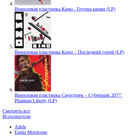
Виниловая пластинка Кино - Группа крови (LP)
Виниловая пластинка Кино – Последний герой (LP)
Виниловая пластинка Саундтрек – Cyberpunk 2077:
Phantom Liberty (LP)
Смотреть все
Исполнители
Adele
Ennio Morricone