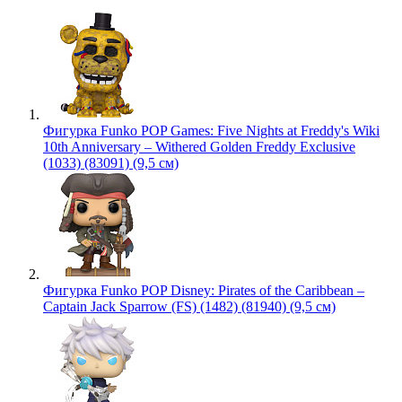
Фигурка Funko POP Games: Five Nights at Freddy's Wiki
10th Anniversary – Withered Golden Freddy Exclusive
(1033) (83091) (9,5 см)
Фигурка Funko POP Disney: Pirates of the Caribbean –
Captain Jack Sparrow (FS) (1482) (81940) (9,5 см)