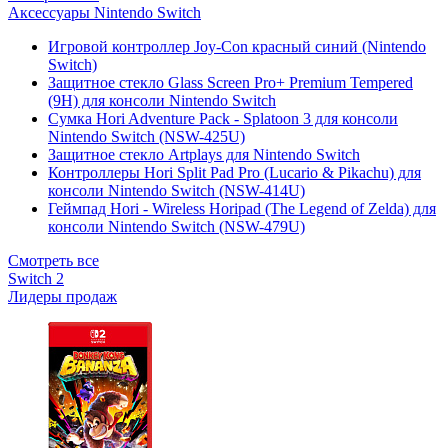
Аксессуары Nintendo Switch
Игровой контроллер Joy-Con красный синий (Nintendo
Switch)
Защитное стекло Glass Screen Pro+ Premium Tempered
(9H) для консоли Nintendo Switch
Сумка Hori Adventure Pack - Splatoon 3 для консоли
Nintendo Switch (NSW-425U)
Защитное стекло Artplays для Nintendo Switch
Контроллеры Hori Split Pad Pro (Lucario & Pikachu) для
консоли Nintendo Switch (NSW-414U)
Геймпад Hori - Wireless Horipad (The Legend of Zelda) для
консоли Nintendo Switch (NSW-479U)
Смотреть все
Switch 2
Лидеры продаж