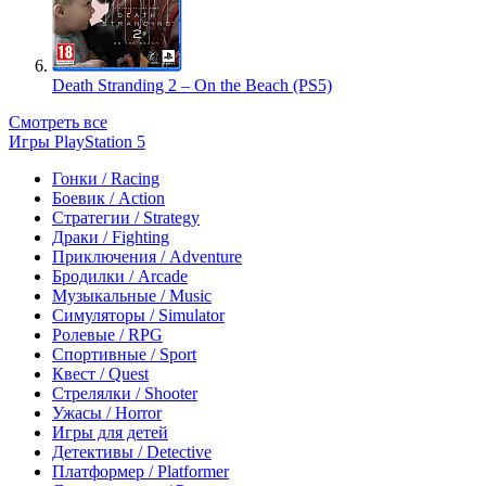
Death Stranding 2 – On the Beach (PS5)
Смотреть все
Игры PlayStation 5
Гонки / Racing
Боевик / Action
Стратегии / Strategy
Драки / Fighting
Приключения / Adventure
Бродилки / Arcade
Музыкальные / Music
Симуляторы / Simulator
Ролевые / RPG
Спортивные / Sport
Квест / Quest
Стрелялки / Shooter
Ужасы / Horror
Игры для детей
Детективы / Detective
Платформер / Platformer