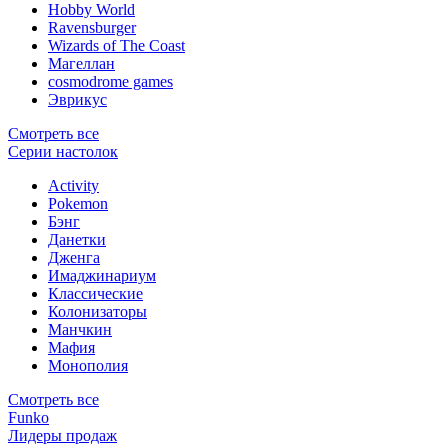
Hobby World
Ravensburger
Wizards of The Coast
Магеллан
сosmodrome games
Эврикус
Смотреть все
Серии настолок
Activity
Pokemon
Бэнг
Данетки
Дженга
Имаджинариум
Классические
Колонизаторы
Манчкин
Мафия
Монополия
Смотреть все
Funko
Лидеры продаж