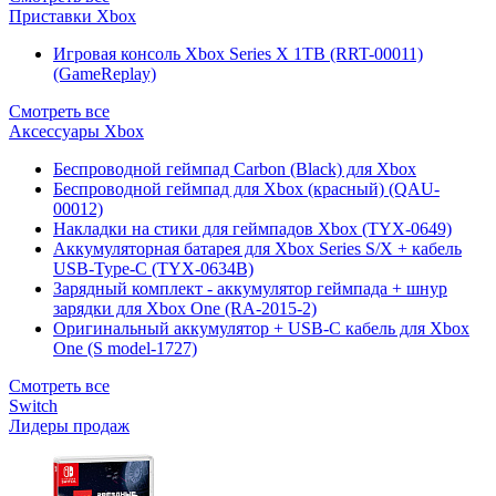
Приставки Xbox
Игровая консоль Xbox Series X 1TB (RRT-00011)
(GameReplay)
Смотреть все
Аксессуары Xbox
Беспроводной геймпад Carbon (Black) для Xbox
Беспроводной геймпад для Xbox (красный) (QAU-
00012)
Накладки на стики для геймпадов Xbox (TYX-0649)
Аккумуляторная батарея для Xbox Series S/X + кабель
USB-Type-C (TYX-0634B)
Зарядный комплект - аккумулятор геймпада + шнур
зарядки для Xbox One (RA-2015-2)
Оригинальный аккумулятор + USB-C кабель для Xbox
One (S model-1727)
Смотреть все
Switch
Лидеры продаж