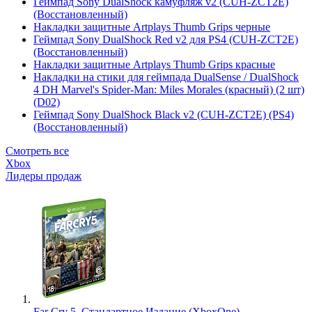
Геймпад Sony DualShock камуфляж v2 (CUH-ZCT2E)
(Восстановленный)
Накладки защитные Artplays Thumb Grips черные
Геймпад Sony DualShock Red v2 для PS4 (CUH-ZCT2E)
(Восстановленный)
Накладки защитные Artplays Thumb Grips красные
Накладки на стики для геймпада DualSense / DualShock
4 DH Marvel's Spider-Man: Miles Morales (красный) (2 шт)
(D02)
Геймпад Sony DualShock Black v2 (CUH-ZCT2E) (PS4)
(Восстановленный)
Смотреть все
Xbox
Лидеры продаж
Far Cry 5. Стандартное Издание (XboxOne)