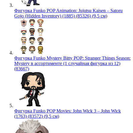
Фигурка Funko POP Animation: Jujutsu Kaisen – Satoru
Gojo (Hidden Inventory) (1885) (85326) (9,5 см)
Фигурка Funko Mystery Bitty POP: Stranger Things Season:
Mystery в ассортименте (1 случайная фигурка из 12)
(83667)
Фигурка Funko POP Movies: John Wick 3 – John Wick
(1763) (83572) (9,5 см)