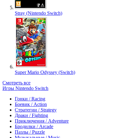
Stray (Nintendo Switch)
Super Mario Odyssey (Switch)
Смотреть все
Игры Nintendo Switch
Гонки / Racing
Боевик / Action
Стратегии / Strategy
Драки / Fighting
Приключения / Adventure
Бродилки / Arcade
Пазлы / Puzzle
Музыкальные / Music