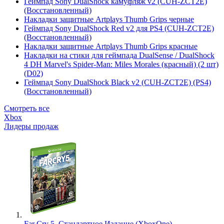
Геймпад Sony DualShock камуфляж v2 (CUH-ZCT2E)
(Восстановленный)
Накладки защитные Artplays Thumb Grips черные
Геймпад Sony DualShock Red v2 для PS4 (CUH-ZCT2E)
(Восстановленный)
Накладки защитные Artplays Thumb Grips красные
Накладки на стики для геймпада DualSense / DualShock
4 DH Marvel's Spider-Man: Miles Morales (красный) (2 шт)
(D02)
Геймпад Sony DualShock Black v2 (CUH-ZCT2E) (PS4)
(Восстановленный)
Смотреть все
Xbox
Лидеры продаж
Far Cry 5. Стандартное Издание (XboxOne)