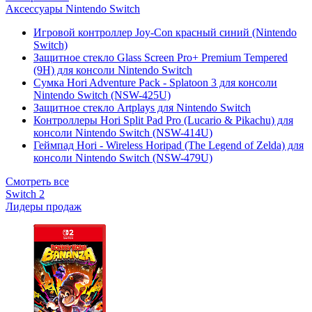
Аксессуары Nintendo Switch
Игровой контроллер Joy-Con красный синий (Nintendo
Switch)
Защитное стекло Glass Screen Pro+ Premium Tempered
(9H) для консоли Nintendo Switch
Сумка Hori Adventure Pack - Splatoon 3 для консоли
Nintendo Switch (NSW-425U)
Защитное стекло Artplays для Nintendo Switch
Контроллеры Hori Split Pad Pro (Lucario & Pikachu) для
консоли Nintendo Switch (NSW-414U)
Геймпад Hori - Wireless Horipad (The Legend of Zelda) для
консоли Nintendo Switch (NSW-479U)
Смотреть все
Switch 2
Лидеры продаж