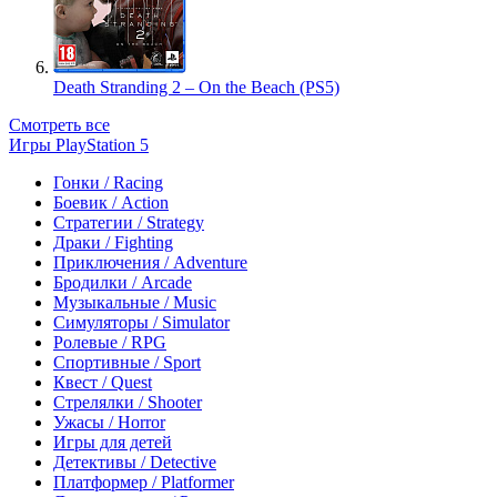
Death Stranding 2 – On the Beach (PS5)
Смотреть все
Игры PlayStation 5
Гонки / Racing
Боевик / Action
Стратегии / Strategy
Драки / Fighting
Приключения / Adventure
Бродилки / Arcade
Музыкальные / Music
Симуляторы / Simulator
Ролевые / RPG
Спортивные / Sport
Квест / Quest
Стрелялки / Shooter
Ужасы / Horror
Игры для детей
Детективы / Detective
Платформер / Platformer