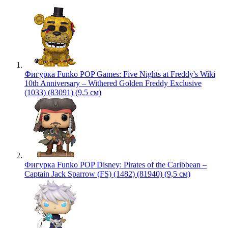
Фигурка Funko POP Games: Five Nights at Freddy's Wiki
10th Anniversary – Withered Golden Freddy Exclusive
(1033) (83091) (9,5 см)
Фигурка Funko POP Disney: Pirates of the Caribbean –
Captain Jack Sparrow (FS) (1482) (81940) (9,5 см)