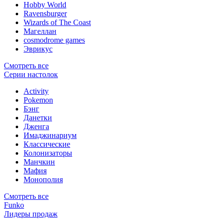
Hobby World
Ravensburger
Wizards of The Coast
Магеллан
сosmodrome games
Эврикус
Смотреть все
Серии настолок
Activity
Pokemon
Бэнг
Данетки
Дженга
Имаджинариум
Классические
Колонизаторы
Манчкин
Мафия
Монополия
Смотреть все
Funko
Лидеры продаж