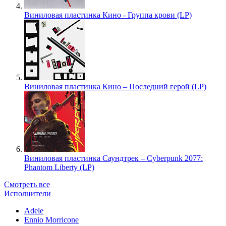
Виниловая пластинка Кино - Группа крови (LP)
Виниловая пластинка Кино – Последний герой (LP)
Виниловая пластинка Саундтрек – Cyberpunk 2077:
Phantom Liberty (LP)
Смотреть все
Исполнители
Adele
Ennio Morricone