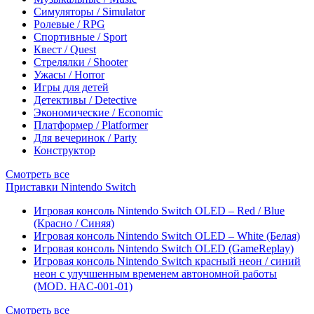
Симуляторы / Simulator
Ролевые / RPG
Спортивные / Sport
Квест / Quest
Стрелялки / Shooter
Ужасы / Horror
Игры для детей
Детективы / Detective
Экономические / Economic
Платформер / Platformer
Для вечеринок / Party
Конструктор
Смотреть все
Приставки Nintendo Switch
Игровая консоль Nintendo Switch OLED – Red / Blue
(Красно / Синяя)
Игровая консоль Nintendo Switch OLED – White (Белая)
Игровая консоль Nintendo Switch OLED (GameReplay)
Игровая консоль Nintendo Switch красный неон / синий
неон с улучшенным временем автономной работы
(MOD. HAC-001-01)
Смотреть все