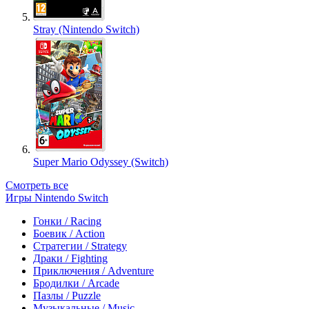
Stray (Nintendo Switch)
Super Mario Odyssey (Switch)
Смотреть все
Игры Nintendo Switch
Гонки / Racing
Боевик / Action
Стратегии / Strategy
Драки / Fighting
Приключения / Adventure
Бродилки / Arcade
Пазлы / Puzzle
Музыкальные / Music