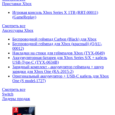
Приставки Xbox
Игровая консоль Xbox Series X 1TB (RRT-00011)
(GameReplay)
Смотреть все
Аксессуары Xbox
Беспроводной геймпад Carbon (Black) для Xbox
Беспроводной геймпад для Xbox (красный) (QAU-
00012)
Накладки на стики для геймпадов Xbox (TYX-0649)
Аккумуляторная батарея для Xbox Series S/X + кабель
USB-Type-C (TYX-0634B)
Зарядный комплект - аккумулятор геймпада + шнур
зарядки для Xbox One (RA-2015-2)
Оригинальный аккумулятор + USB-C кабель для Xbox
One (S model-1727)
Смотреть все
Switch
Лидеры продаж