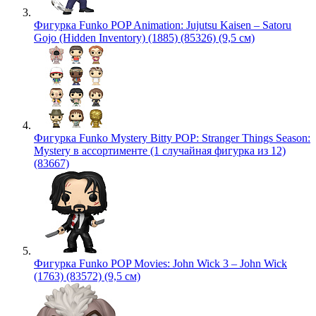
Фигурка Funko POP Animation: Jujutsu Kaisen – Satoru
Gojo (Hidden Inventory) (1885) (85326) (9,5 см)
Фигурка Funko Mystery Bitty POP: Stranger Things Season:
Mystery в ассортименте (1 случайная фигурка из 12)
(83667)
Фигурка Funko POP Movies: John Wick 3 – John Wick
(1763) (83572) (9,5 см)