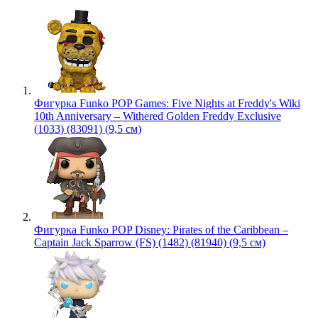
Фигурка Funko POP Games: Five Nights at Freddy's Wiki
10th Anniversary – Withered Golden Freddy Exclusive
(1033) (83091) (9,5 см)
Фигурка Funko POP Disney: Pirates of the Caribbean –
Captain Jack Sparrow (FS) (1482) (81940) (9,5 см)