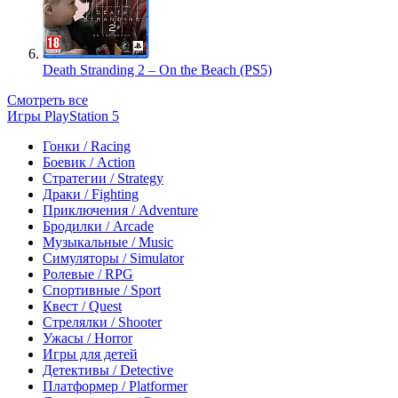
Death Stranding 2 – On the Beach (PS5)
Смотреть все
Игры PlayStation 5
Гонки / Racing
Боевик / Action
Стратегии / Strategy
Драки / Fighting
Приключения / Adventure
Бродилки / Arcade
Музыкальные / Music
Симуляторы / Simulator
Ролевые / RPG
Спортивные / Sport
Квест / Quest
Стрелялки / Shooter
Ужасы / Horror
Игры для детей
Детективы / Detective
Платформер / Platformer