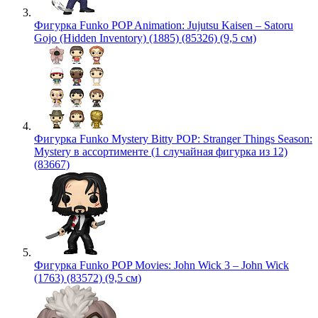
Фигурка Funko POP Animation: Jujutsu Kaisen – Satoru
Gojo (Hidden Inventory) (1885) (85326) (9,5 см)
Фигурка Funko Mystery Bitty POP: Stranger Things Season:
Mystery в ассортименте (1 случайная фигурка из 12)
(83667)
Фигурка Funko POP Movies: John Wick 3 – John Wick
(1763) (83572) (9,5 см)