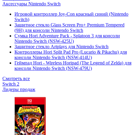
Аксессуары Nintendo Switch
Игровой контроллер Joy-Con красный синий (Nintendo
Switch)
Защитное стекло Glass Screen Pro+ Premium Tempered
(9H) для консоли Nintendo Switch
Сумка Hori Adventure Pack - Splatoon 3 для консоли
Nintendo Switch (NSW-425U)
Защитное стекло Artplays для Nintendo Switch
Контроллеры Hori Split Pad Pro (Lucario & Pikachu) для
консоли Nintendo Switch (NSW-414U)
Геймпад Hori - Wireless Horipad (The Legend of Zelda) для
консоли Nintendo Switch (NSW-479U)
Смотреть все
Switch 2
Лидеры продаж