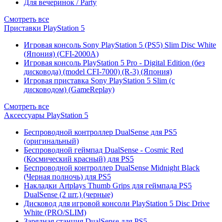
Для вечеринок / Party
Смотреть все
Приставки PlayStation 5
Игровая консоль Sony PlayStation 5 (PS5) Slim Disc White
(Япония) (CFI-2000A)
Игровая консоль PlayStation 5 Pro - Digital Edition (без
дисковода) (model CFI-7000) (R-3) (Япония)
Игровая приставка Sony PlayStation 5 Slim (с
дисководом) (GameReplay)
Смотреть все
Аксессуары PlayStation 5
Беспроводной контроллер DualSense для PS5
(оригинальный)
Беспроводной геймпад DualSense - Cosmic Red
(Космический красный) для PS5
Беспроводной контроллер DualSense Midnight Black
(Черная полночь) для PS5
Накладки Artplays Thumb Grips для геймпада PS5
DualSense (2 шт.) (черные)
Дисковод для игровой консоли PlayStation 5 Disc Drive
White (PRO/SLIM)
Зарядная станция DualSense для PS5