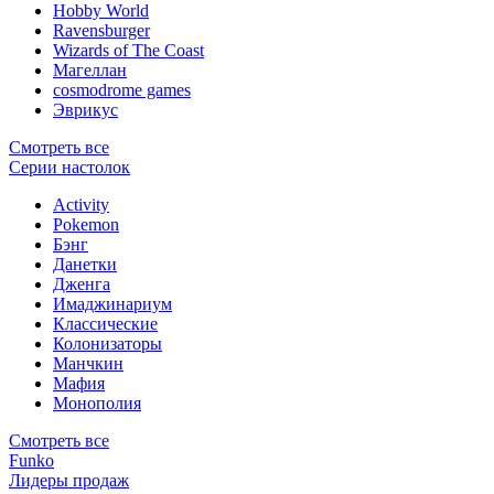
Hobby World
Ravensburger
Wizards of The Coast
Магеллан
сosmodrome games
Эврикус
Смотреть все
Серии настолок
Activity
Pokemon
Бэнг
Данетки
Дженга
Имаджинариум
Классические
Колонизаторы
Манчкин
Мафия
Монополия
Смотреть все
Funko
Лидеры продаж