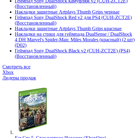
Геймпад Sony DualShock камуфляж v2 (CUH-ZCT2E)
(Восстановленный)
Накладки защитные Artplays Thumb Grips черные
Геймпад Sony DualShock Red v2 для PS4 (CUH-ZCT2E)
(Восстановленный)
Накладки защитные Artplays Thumb Grips красные
Накладки на стики для геймпада DualSense / DualShock
4 DH Marvel's Spider-Man: Miles Morales (красный) (2 шт)
(D02)
Геймпад Sony DualShock Black v2 (CUH-ZCT2E) (PS4)
(Восстановленный)
Смотреть все
Xbox
Лидеры продаж
Far Cry 5. Стандартное Издание (XboxOne)