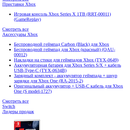
Приставки Xbox
Игровая консоль Xbox Series X 1TB (RRT-00011)
(GameReplay)
Смотреть все
Аксессуары Xbox
Беспроводной геймпад Carbon (Black) для Xbox
Беспроводной геймпад для Xbox (красный) (QAU-
00012)
Накладки на стики для геймпадов Xbox (TYX-0649)
Аккумуляторная батарея для Xbox Series S/X + кабель
USB-Type-C (TYX-0634B)
Зарядный комплект - аккумулятор геймпада + шнур
зарядки для Xbox One (RA-2015-2)
Оригинальный аккумулятор + USB-C кабель для Xbox
One (S model-1727)
Смотреть все
Switch
Лидеры продаж