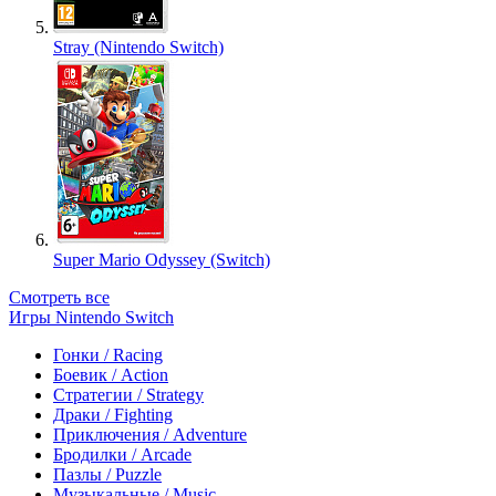
Stray (Nintendo Switch)
Super Mario Odyssey (Switch)
Смотреть все
Игры Nintendo Switch
Гонки / Racing
Боевик / Action
Стратегии / Strategy
Драки / Fighting
Приключения / Adventure
Бродилки / Arcade
Пазлы / Puzzle
Музыкальные / Music