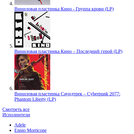
Виниловая пластинка Кино - Группа крови (LP)
Виниловая пластинка Кино – Последний герой (LP)
Виниловая пластинка Саундтрек – Cyberpunk 2077:
Phantom Liberty (LP)
Смотреть все
Исполнители
Adele
Ennio Morricone