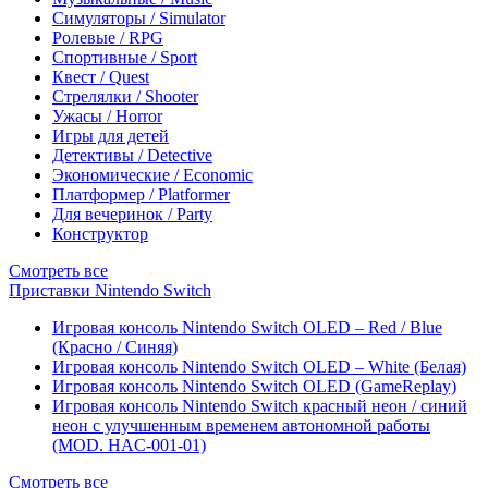
Симуляторы / Simulator
Ролевые / RPG
Спортивные / Sport
Квест / Quest
Стрелялки / Shooter
Ужасы / Horror
Игры для детей
Детективы / Detective
Экономические / Economic
Платформер / Platformer
Для вечеринок / Party
Конструктор
Смотреть все
Приставки Nintendo Switch
Игровая консоль Nintendo Switch OLED – Red / Blue
(Красно / Синяя)
Игровая консоль Nintendo Switch OLED – White (Белая)
Игровая консоль Nintendo Switch OLED (GameReplay)
Игровая консоль Nintendo Switch красный неон / синий
неон с улучшенным временем автономной работы
(MOD. HAC-001-01)
Смотреть все