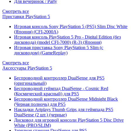
Для вечеринок / Party
Смотреть все
Приставки PlayStation 5
Игровая консоль Sony PlayStation 5 (PS5) Slim Disc White
(Япония) (CFI-2000A)
Игровая консоль PlayStation 5 Pro - Digital Edition (без
дисковода) (model CFI-7000) (R-3) (Япония)
Игровая приставка Sony PlayStation 5 Slim (с
дисководом) (GameReplay)
Смотреть все
Аксессуары PlayStation 5
Беспроводной контроллер DualSense для PS5
(оригинальный)
Беспроводной геймпад DualSense - Cosmic Red
(Космический красный) для PS5
Беспроводной контроллер DualSense Midnight Black
(Черная полночь) для PS5
Накладки Artplays Thumb Grips для геймпада PS5
DualSense (2 шт.) (черные)
Дисковод для игровой консоли PlayStation 5 Disc Drive
White (PRO/SLIM)
Зарядная станция DualSense для PS5