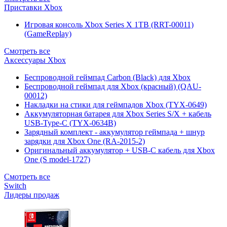
Приставки Xbox
Игровая консоль Xbox Series X 1TB (RRT-00011)
(GameReplay)
Смотреть все
Аксессуары Xbox
Беспроводной геймпад Carbon (Black) для Xbox
Беспроводной геймпад для Xbox (красный) (QAU-
00012)
Накладки на стики для геймпадов Xbox (TYX-0649)
Аккумуляторная батарея для Xbox Series S/X + кабель
USB-Type-C (TYX-0634B)
Зарядный комплект - аккумулятор геймпада + шнур
зарядки для Xbox One (RA-2015-2)
Оригинальный аккумулятор + USB-C кабель для Xbox
One (S model-1727)
Смотреть все
Switch
Лидеры продаж