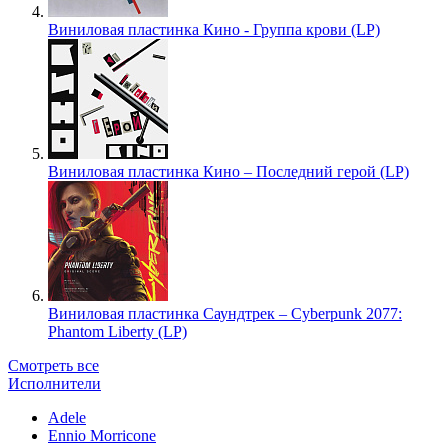
Виниловая пластинка Кино - Группа крови (LP)
Виниловая пластинка Кино – Последний герой (LP)
Виниловая пластинка Саундтрек – Cyberpunk 2077:
Phantom Liberty (LP)
Смотреть все
Исполнители
Adele
Ennio Morricone