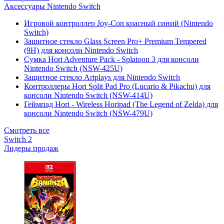
Аксессуары Nintendo Switch
Игровой контроллер Joy-Con красный синий (Nintendo
Switch)
Защитное стекло Glass Screen Pro+ Premium Tempered
(9H) для консоли Nintendo Switch
Сумка Hori Adventure Pack - Splatoon 3 для консоли
Nintendo Switch (NSW-425U)
Защитное стекло Artplays для Nintendo Switch
Контроллеры Hori Split Pad Pro (Lucario & Pikachu) для
консоли Nintendo Switch (NSW-414U)
Геймпад Hori - Wireless Horipad (The Legend of Zelda) для
консоли Nintendo Switch (NSW-479U)
Смотреть все
Switch 2
Лидеры продаж