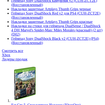
Геймпад Sony DualShock камуфляж v2 (CUH-ZCT2E)
(Восстановленный)
Накладки защитные Artplays Thumb Grips черные
Геймпад Sony DualShock Red v2 для PS4 (CUH-ZCT2E)
(Восстановленный)
Накладки защитные Artplays Thumb Grips красные
Накладки на стики для геймпада DualSense / DualShock
4 DH Marvel's Spider-Man: Miles Morales (красный) (2 шт)
(D02)
Геймпад Sony DualShock Black v2 (CUH-ZCT2E) (PS4)
(Восстановленный)
Смотреть все
Xbox
Лидеры продаж
Far Cry 5. Стандартное Издание (XboxOne)