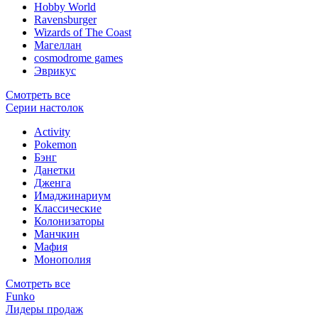
Hobby World
Ravensburger
Wizards of The Coast
Магеллан
сosmodrome games
Эврикус
Смотреть все
Серии настолок
Activity
Pokemon
Бэнг
Данетки
Дженга
Имаджинариум
Классические
Колонизаторы
Манчкин
Мафия
Монополия
Смотреть все
Funko
Лидеры продаж