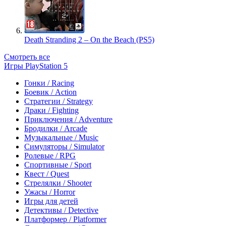
Death Stranding 2 – On the Beach (PS5)
Смотреть все
Игры PlayStation 5
Гонки / Racing
Боевик / Action
Стратегии / Strategy
Драки / Fighting
Приключения / Adventure
Бродилки / Arcade
Музыкальные / Music
Симуляторы / Simulator
Ролевые / RPG
Спортивные / Sport
Квест / Quest
Стрелялки / Shooter
Ужасы / Horror
Игры для детей
Детективы / Detective
Платформер / Platformer