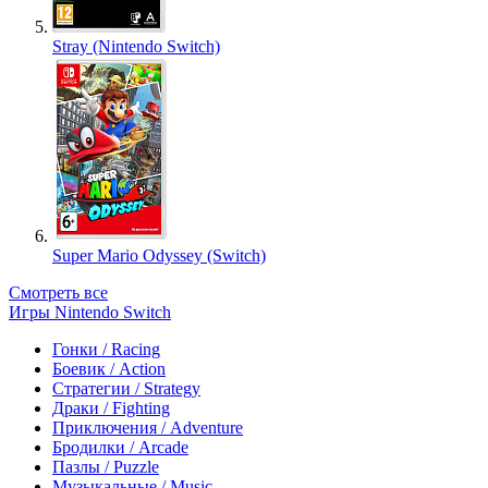
Stray (Nintendo Switch)
Super Mario Odyssey (Switch)
Смотреть все
Игры Nintendo Switch
Гонки / Racing
Боевик / Action
Стратегии / Strategy
Драки / Fighting
Приключения / Adventure
Бродилки / Arcade
Пазлы / Puzzle
Музыкальные / Music