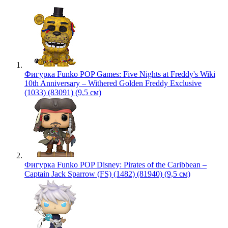
Фигурка Funko POP Games: Five Nights at Freddy's Wiki
10th Anniversary – Withered Golden Freddy Exclusive
(1033) (83091) (9,5 см)
Фигурка Funko POP Disney: Pirates of the Caribbean –
Captain Jack Sparrow (FS) (1482) (81940) (9,5 см)