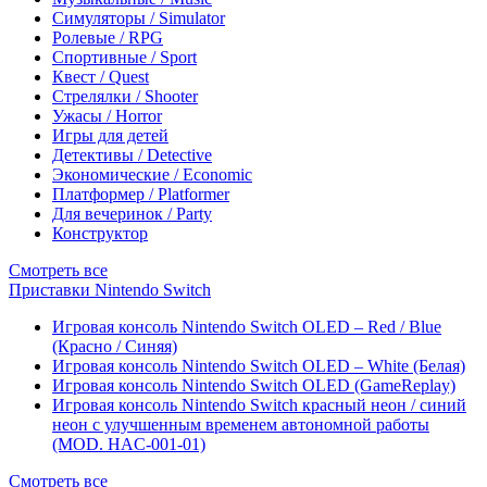
Симуляторы / Simulator
Ролевые / RPG
Спортивные / Sport
Квест / Quest
Стрелялки / Shooter
Ужасы / Horror
Игры для детей
Детективы / Detective
Экономические / Economic
Платформер / Platformer
Для вечеринок / Party
Конструктор
Смотреть все
Приставки Nintendo Switch
Игровая консоль Nintendo Switch OLED – Red / Blue
(Красно / Синяя)
Игровая консоль Nintendo Switch OLED – White (Белая)
Игровая консоль Nintendo Switch OLED (GameReplay)
Игровая консоль Nintendo Switch красный неон / синий
неон с улучшенным временем автономной работы
(MOD. HAC-001-01)
Смотреть все