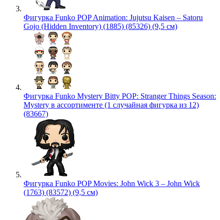
Фигурка Funko POP Animation: Jujutsu Kaisen – Satoru
Gojo (Hidden Inventory) (1885) (85326) (9,5 см)
Фигурка Funko Mystery Bitty POP: Stranger Things Season:
Mystery в ассортименте (1 случайная фигурка из 12)
(83667)
Фигурка Funko POP Movies: John Wick 3 – John Wick
(1763) (83572) (9,5 см)