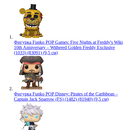
Фигурка Funko POP Games: Five Nights at Freddy's Wiki
10th Anniversary – Withered Golden Freddy Exclusive
(1033) (83091) (9,5 см)
Фигурка Funko POP Disney: Pirates of the Caribbean –
Captain Jack Sparrow (FS) (1482) (81940) (9,5 см)