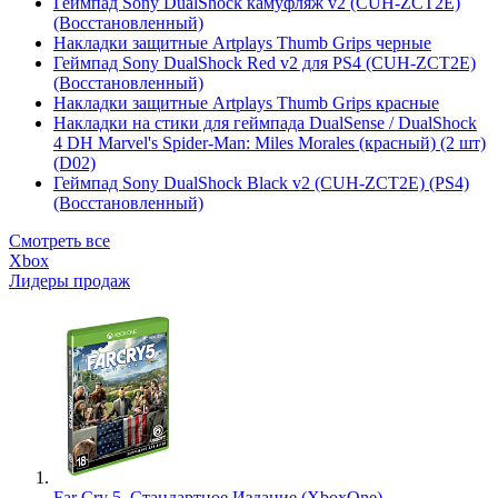
Геймпад Sony DualShock камуфляж v2 (CUH-ZCT2E)
(Восстановленный)
Накладки защитные Artplays Thumb Grips черные
Геймпад Sony DualShock Red v2 для PS4 (CUH-ZCT2E)
(Восстановленный)
Накладки защитные Artplays Thumb Grips красные
Накладки на стики для геймпада DualSense / DualShock
4 DH Marvel's Spider-Man: Miles Morales (красный) (2 шт)
(D02)
Геймпад Sony DualShock Black v2 (CUH-ZCT2E) (PS4)
(Восстановленный)
Смотреть все
Xbox
Лидеры продаж
Far Cry 5. Стандартное Издание (XboxOne)