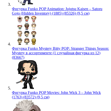
Фигурка Funko POP Animation: Jujutsu Kaisen – Satoru
Gojo (Hidden Inventory) (1885) (85326) (9,5 см)
Фигурка Funko Mystery Bitty POP: Stranger Things Season:
Mystery в ассортименте (1 случайная фигурка из 12)
(83667)
Фигурка Funko POP Movies: John Wick 3 – John Wick
(1763) (83572) (9,5 см)