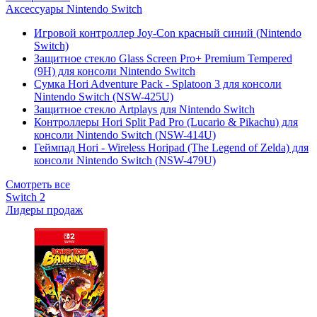
Аксессуары Nintendo Switch
Игровой контроллер Joy-Con красный синий (Nintendo
Switch)
Защитное стекло Glass Screen Pro+ Premium Tempered
(9H) для консоли Nintendo Switch
Сумка Hori Adventure Pack - Splatoon 3 для консоли
Nintendo Switch (NSW-425U)
Защитное стекло Artplays для Nintendo Switch
Контроллеры Hori Split Pad Pro (Lucario & Pikachu) для
консоли Nintendo Switch (NSW-414U)
Геймпад Hori - Wireless Horipad (The Legend of Zelda) для
консоли Nintendo Switch (NSW-479U)
Смотреть все
Switch 2
Лидеры продаж