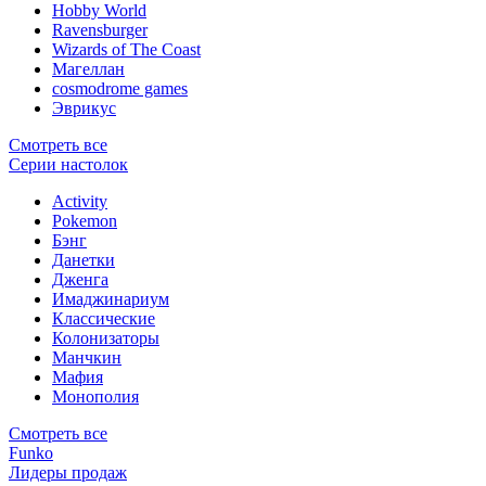
Hobby World
Ravensburger
Wizards of The Coast
Магеллан
сosmodrome games
Эврикус
Смотреть все
Серии настолок
Activity
Pokemon
Бэнг
Данетки
Дженга
Имаджинариум
Классические
Колонизаторы
Манчкин
Мафия
Монополия
Смотреть все
Funko
Лидеры продаж