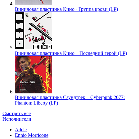
Виниловая пластинка Кино - Группа крови (LP)
Виниловая пластинка Кино – Последний герой (LP)
Виниловая пластинка Саундтрек – Cyberpunk 2077:
Phantom Liberty (LP)
Смотреть все
Исполнители
Adele
Ennio Morricone