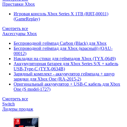
Приставки Xbox
Игровая консоль Xbox Series X 1TB (RRT-00011)
(GameReplay)
Смотреть все
Аксессуары Xbox
Беспроводной геймпад Carbon (Black) для Xbox
Беспроводной геймпад для Xbox (красный) (QAU-
00012)
Накладки на стики для геймпадов Xbox (TYX-0649)
Аккумуляторная батарея для Xbox Series S/X + кабель
USB-Type-C (TYX-0634B)
Зарядный комплект - аккумулятор геймпада + шнур
зарядки для Xbox One (RA-2015-2)
Оригинальный аккумулятор + USB-C кабель для Xbox
One (S model-1727)
Смотреть все
Switch
Лидеры продаж