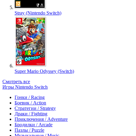
Stray (Nintendo Switch)
Super Mario Odyssey (Switch)
Смотреть все
Игры Nintendo Switch
Гонки / Racing
Боевик / Action
Стратегии / Strategy
Драки / Fighting
Приключения / Adventure
Бродилки / Arcade
Пазлы / Puzzle
Музыкальные / Music