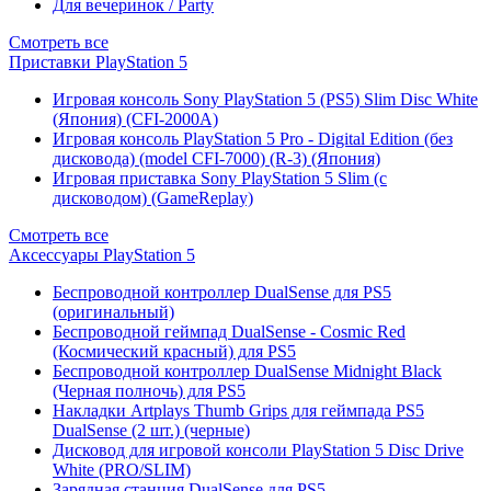
Для вечеринок / Party
Смотреть все
Приставки PlayStation 5
Игровая консоль Sony PlayStation 5 (PS5) Slim Disc White
(Япония) (CFI-2000A)
Игровая консоль PlayStation 5 Pro - Digital Edition (без
дисковода) (model CFI-7000) (R-3) (Япония)
Игровая приставка Sony PlayStation 5 Slim (с
дисководом) (GameReplay)
Смотреть все
Аксессуары PlayStation 5
Беспроводной контроллер DualSense для PS5
(оригинальный)
Беспроводной геймпад DualSense - Cosmic Red
(Космический красный) для PS5
Беспроводной контроллер DualSense Midnight Black
(Черная полночь) для PS5
Накладки Artplays Thumb Grips для геймпада PS5
DualSense (2 шт.) (черные)
Дисковод для игровой консоли PlayStation 5 Disc Drive
White (PRO/SLIM)
Зарядная станция DualSense для PS5