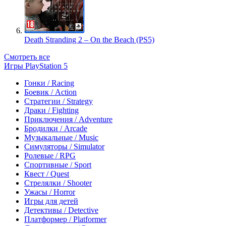
Death Stranding 2 – On the Beach (PS5)
Смотреть все
Игры PlayStation 5
Гонки / Racing
Боевик / Action
Стратегии / Strategy
Драки / Fighting
Приключения / Adventure
Бродилки / Arcade
Музыкальные / Music
Симуляторы / Simulator
Ролевые / RPG
Спортивные / Sport
Квест / Quest
Стрелялки / Shooter
Ужасы / Horror
Игры для детей
Детективы / Detective
Платформер / Platformer