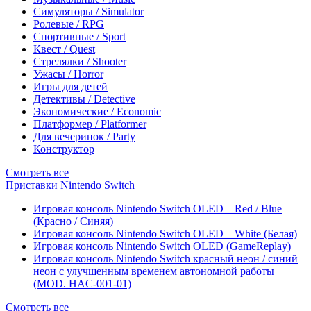
Симуляторы / Simulator
Ролевые / RPG
Спортивные / Sport
Квест / Quest
Стрелялки / Shooter
Ужасы / Horror
Игры для детей
Детективы / Detective
Экономические / Economic
Платформер / Platformer
Для вечеринок / Party
Конструктор
Смотреть все
Приставки Nintendo Switch
Игровая консоль Nintendo Switch OLED – Red / Blue
(Красно / Синяя)
Игровая консоль Nintendo Switch OLED – White (Белая)
Игровая консоль Nintendo Switch OLED (GameReplay)
Игровая консоль Nintendo Switch красный неон / синий
неон с улучшенным временем автономной работы
(MOD. HAC-001-01)
Смотреть все