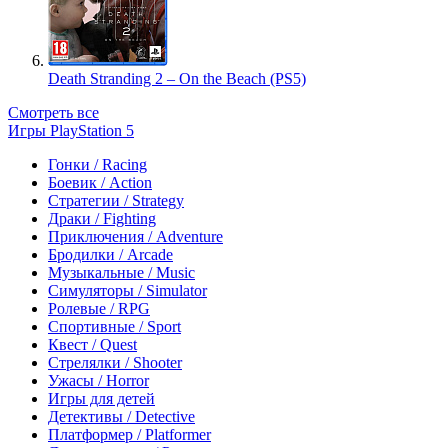
Death Stranding 2 – On the Beach (PS5)
Смотреть все
Игры PlayStation 5
Гонки / Racing
Боевик / Action
Стратегии / Strategy
Драки / Fighting
Приключения / Adventure
Бродилки / Arcade
Музыкальные / Music
Симуляторы / Simulator
Ролевые / RPG
Спортивные / Sport
Квест / Quest
Стрелялки / Shooter
Ужасы / Horror
Игры для детей
Детективы / Detective
Платформер / Platformer