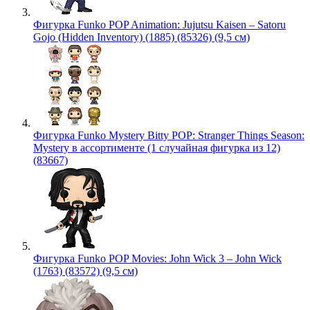
Фигурка Funko POP Animation: Jujutsu Kaisen – Satoru
Gojo (Hidden Inventory) (1885) (85326) (9,5 см)
Фигурка Funko Mystery Bitty POP: Stranger Things Season:
Mystery в ассортименте (1 случайная фигурка из 12)
(83667)
Фигурка Funko POP Movies: John Wick 3 – John Wick
(1763) (83572) (9,5 см)