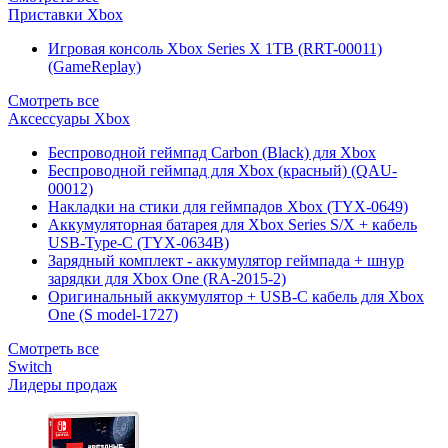
Приставки Xbox
Игровая консоль Xbox Series X 1TB (RRT-00011)
(GameReplay)
Смотреть все
Аксессуары Xbox
Беспроводной геймпад Carbon (Black) для Xbox
Беспроводной геймпад для Xbox (красный) (QAU-
00012)
Накладки на стики для геймпадов Xbox (TYX-0649)
Аккумуляторная батарея для Xbox Series S/X + кабель
USB-Type-C (TYX-0634B)
Зарядный комплект - аккумулятор геймпада + шнур
зарядки для Xbox One (RA-2015-2)
Оригинальный аккумулятор + USB-C кабель для Xbox
One (S model-1727)
Смотреть все
Switch
Лидеры продаж