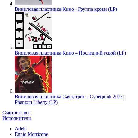
Виниловая пластинка Кино - Группа крови (LP)
Виниловая пластинка Кино – Последний герой (LP)
Виниловая пластинка Саундтрек – Cyberpunk 2077:
Phantom Liberty (LP)
Смотреть все
Исполнители
Adele
Ennio Morricone