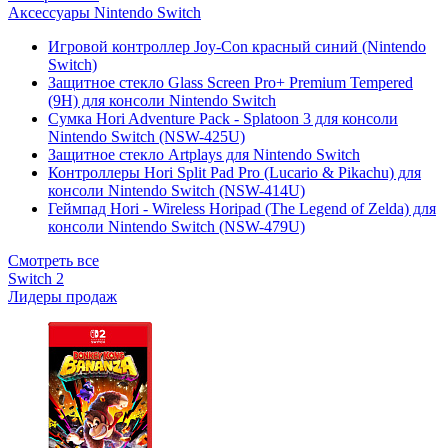
Аксессуары Nintendo Switch
Игровой контроллер Joy-Con красный синий (Nintendo
Switch)
Защитное стекло Glass Screen Pro+ Premium Tempered
(9H) для консоли Nintendo Switch
Сумка Hori Adventure Pack - Splatoon 3 для консоли
Nintendo Switch (NSW-425U)
Защитное стекло Artplays для Nintendo Switch
Контроллеры Hori Split Pad Pro (Lucario & Pikachu) для
консоли Nintendo Switch (NSW-414U)
Геймпад Hori - Wireless Horipad (The Legend of Zelda) для
консоли Nintendo Switch (NSW-479U)
Смотреть все
Switch 2
Лидеры продаж