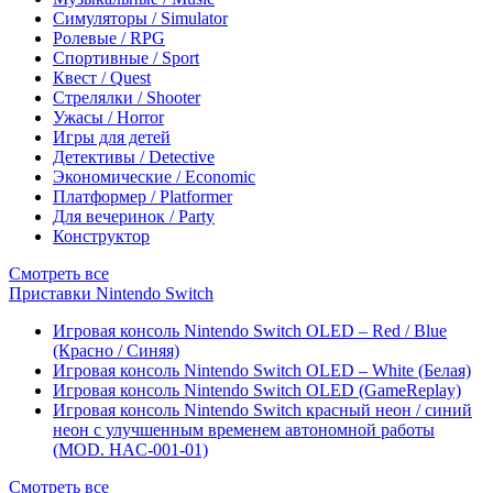
Симуляторы / Simulator
Ролевые / RPG
Спортивные / Sport
Квест / Quest
Стрелялки / Shooter
Ужасы / Horror
Игры для детей
Детективы / Detective
Экономические / Economic
Платформер / Platformer
Для вечеринок / Party
Конструктор
Смотреть все
Приставки Nintendo Switch
Игровая консоль Nintendo Switch OLED – Red / Blue
(Красно / Синяя)
Игровая консоль Nintendo Switch OLED – White (Белая)
Игровая консоль Nintendo Switch OLED (GameReplay)
Игровая консоль Nintendo Switch красный неон / синий
неон с улучшенным временем автономной работы
(MOD. HAC-001-01)
Смотреть все