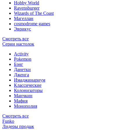
Hobby World
Ravensburger
Wizards of The Coast
Магеллан
сosmodrome games
Эврикус
Смотреть все
Серии настолок
Activity
Pokemon
Бэнг
Данетки
Дженга
Имаджинариум
Классические
Колонизаторы
Манчкин
Мафия
Монополия
Смотреть все
Funko
Лидеры продаж