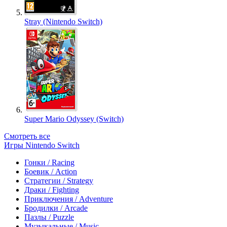
Stray (Nintendo Switch)
Super Mario Odyssey (Switch)
Смотреть все
Игры Nintendo Switch
Гонки / Racing
Боевик / Action
Стратегии / Strategy
Драки / Fighting
Приключения / Adventure
Бродилки / Arcade
Пазлы / Puzzle
Музыкальные / Music