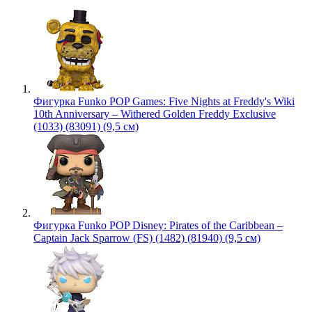
Фигурка Funko POP Games: Five Nights at Freddy's Wiki
10th Anniversary – Withered Golden Freddy Exclusive
(1033) (83091) (9,5 см)
Фигурка Funko POP Disney: Pirates of the Caribbean –
Captain Jack Sparrow (FS) (1482) (81940) (9,5 см)