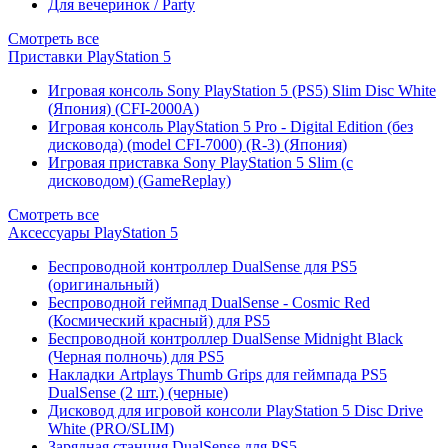
Для вечеринок / Party
Смотреть все
Приставки PlayStation 5
Игровая консоль Sony PlayStation 5 (PS5) Slim Disc White
(Япония) (CFI-2000A)
Игровая консоль PlayStation 5 Pro - Digital Edition (без
дисковода) (model CFI-7000) (R-3) (Япония)
Игровая приставка Sony PlayStation 5 Slim (с
дисководом) (GameReplay)
Смотреть все
Аксессуары PlayStation 5
Беспроводной контроллер DualSense для PS5
(оригинальный)
Беспроводной геймпад DualSense - Cosmic Red
(Космический красный) для PS5
Беспроводной контроллер DualSense Midnight Black
(Черная полночь) для PS5
Накладки Artplays Thumb Grips для геймпада PS5
DualSense (2 шт.) (черные)
Дисковод для игровой консоли PlayStation 5 Disc Drive
White (PRO/SLIM)
Зарядная станция DualSense для PS5