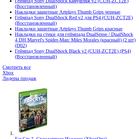
Геймпад Sony DualShock камуфляж v2 (CUH-ZCT2E)
(Восстановленный)
Накладки защитные Artplays Thumb Grips черные
Геймпад Sony DualShock Red v2 для PS4 (CUH-ZCT2E)
(Восстановленный)
Накладки защитные Artplays Thumb Grips красные
Накладки на стики для геймпада DualSense / DualShock
4 DH Marvel's Spider-Man: Miles Morales (красный) (2 шт)
(D02)
Геймпад Sony DualShock Black v2 (CUH-ZCT2E) (PS4)
(Восстановленный)
Смотреть все
Xbox
Лидеры продаж
Far Cry 5. Стандартное Издание (XboxOne)