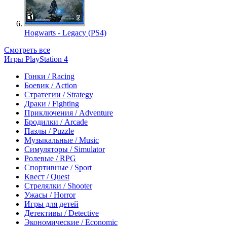
Hogwarts - Legacy (PS4)
Смотреть все
Игры PlayStation 4
Гонки / Racing
Боевик / Action
Стратегии / Strategy
Драки / Fighting
Приключения / Adventure
Бродилки / Arcade
Пазлы / Puzzle
Музыкальные / Music
Симуляторы / Simulator
Ролевые / RPG
Спортивные / Sport
Квест / Quest
Стрелялки / Shooter
Ужасы / Horror
Игры для детей
Детективы / Detective
Экономические / Economic