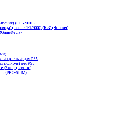
 (Япония) (CFI-2000A)
сковода) (model CFI-7000) (R-3) (Япония)
 (GameReplay)
ный)
кий красный) для PS5
ая полночь) для PS5
e (2 шт.) (черные)
hite (PRO/SLIM)