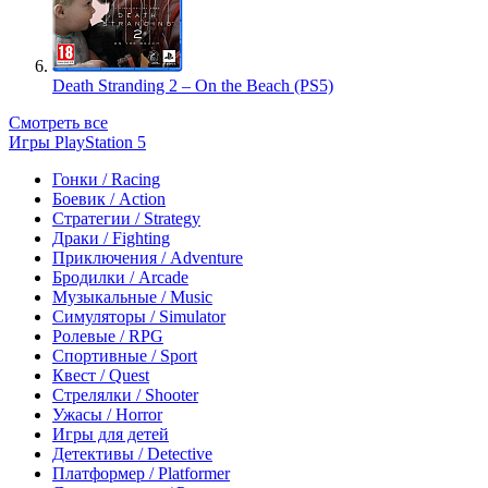
Death Stranding 2 – On the Beach (PS5)
Смотреть все
Игры PlayStation 5
Гонки / Racing
Боевик / Action
Стратегии / Strategy
Драки / Fighting
Приключения / Adventure
Бродилки / Arcade
Музыкальные / Music
Симуляторы / Simulator
Ролевые / RPG
Спортивные / Sport
Квест / Quest
Стрелялки / Shooter
Ужасы / Horror
Игры для детей
Детективы / Detective
Платформер / Platformer