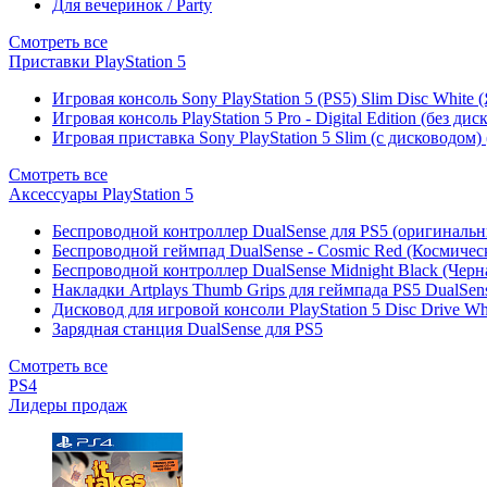
Для вечеринок / Party
Смотреть все
Приставки PlayStation 5
Игровая консоль Sony PlayStation 5 (PS5) Slim Disc White
Игровая консоль PlayStation 5 Pro - Digital Edition (без ди
Игровая приставка Sony PlayStation 5 Slim (с дисководом)
Смотреть все
Аксессуары PlayStation 5
Беспроводной контроллер DualSense для PS5 (оригиналь
Беспроводной геймпад DualSense - Cosmic Red (Космичес
Беспроводной контроллер DualSense Midnight Black (Черн
Накладки Artplays Thumb Grips для геймпада PS5 DualSens
Дисковод для игровой консоли PlayStation 5 Disc Drive W
Зарядная станция DualSense для PS5
Смотреть все
PS4
Лидеры продаж