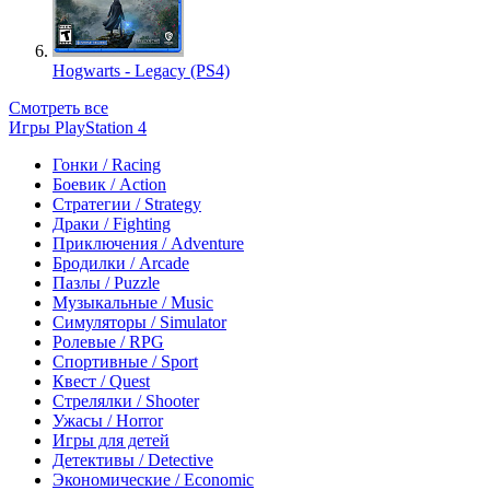
Hogwarts - Legacy (PS4)
Смотреть все
Игры PlayStation 4
Гонки / Racing
Боевик / Action
Стратегии / Strategy
Драки / Fighting
Приключения / Adventure
Бродилки / Arcade
Пазлы / Puzzle
Музыкальные / Music
Симуляторы / Simulator
Ролевые / RPG
Спортивные / Sport
Квест / Quest
Стрелялки / Shooter
Ужасы / Horror
Игры для детей
Детективы / Detective
Экономические / Economic