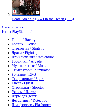
Death Stranding 2 – On the Beach (PS5)
Смотреть все
Игры PlayStation 5
Гонки / Racing
Боевик / Action
Стратегии / Strategy
Драки / Fighting
Приключения / Adventure
Бродилки / Arcade
Музыкальные / Music
Симуляторы / Simulator
Ролевые / RPG
Спортивные / Sport
Квест / Quest
Стрелялки / Shooter
Ужасы / Horror
Игры для детей
Детективы / Detective
Платформер / Platformer