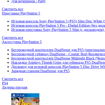
Для вечеринок / Party
Смотреть все
Приставки PlayStation 5
Игровая консоль Sony PlayStation 5 (PS5) Slim Disc White
Игровая консоль PlayStation 5 Pro - Digital Edition (без ди
Игровая приставка Sony PlayStation 5 Slim (с дисководом)
Смотреть все
Аксессуары PlayStation 5
Беспроводной контроллер DualSense для PS5 (оригиналь
Беспроводной геймпад DualSense - Cosmic Red (Космичес
Беспроводной контроллер DualSense Midnight Black (Черн
Накладки Artplays Thumb Grips для геймпада PS5 DualSens
Дисковод для игровой консоли PlayStation 5 Disc Drive W
Зарядная станция DualSense для PS5
Смотреть все
PS4
Лидеры продаж