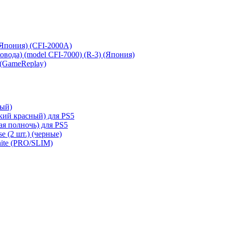
 (Япония) (CFI-2000A)
сковода) (model CFI-7000) (R-3) (Япония)
 (GameReplay)
ный)
кий красный) для PS5
ая полночь) для PS5
e (2 шт.) (черные)
hite (PRO/SLIM)