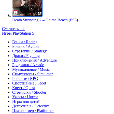
Death Stranding 2 – On the Beach (PS5)
Смотреть все
Игры PlayStation 5
Гонки / Racing
Боевик / Action
Стратегии / Strategy
Драки / Fighting
Приключения / Adventure
Бродилки / Arcade
Музыкальные / Music
Симуляторы / Simulator
Ролевые / RPG
Спортивные / Sport
Квест / Quest
Стрелялки / Shooter
Ужасы / Horror
Игры для детей
Детективы / Detective
Платформер / Platformer