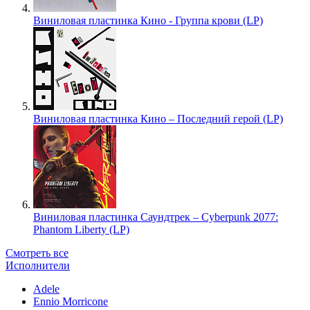
Виниловая пластинка Кино - Группа крови (LP)
Виниловая пластинка Кино – Последний герой (LP)
Виниловая пластинка Саундтрек – Cyberpunk 2077:
Phantom Liberty (LP)
Смотреть все
Исполнители
Adele
Ennio Morricone