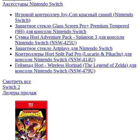
Аксессуары Nintendo Switch
Игровой контроллер Joy-Con красный синий (Nintendo
Switch)
Защитное стекло Glass Screen Pro+ Premium Tempered
(9H) для консоли Nintendo Switch
Сумка Hori Adventure Pack - Splatoon 3 для консоли
Nintendo Switch (NSW-425U)
Защитное стекло Artplays для Nintendo Switch
Контроллеры Hori Split Pad Pro (Lucario & Pikachu) для
консоли Nintendo Switch (NSW-414U)
Геймпад Hori - Wireless Horipad (The Legend of Zelda) для
консоли Nintendo Switch (NSW-479U)
Смотреть все
Switch 2
Лидеры продаж