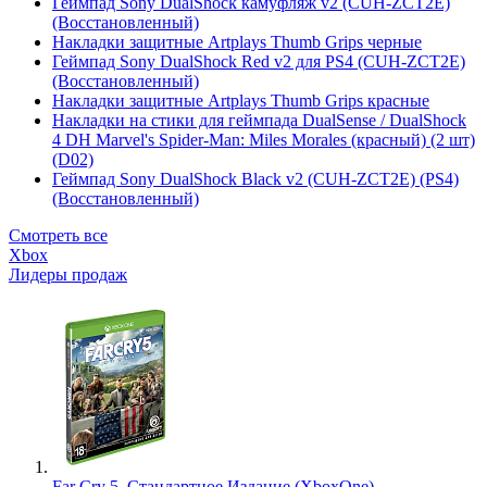
Геймпад Sony DualShock камуфляж v2 (CUH-ZCT2E)
(Восстановленный)
Накладки защитные Artplays Thumb Grips черные
Геймпад Sony DualShock Red v2 для PS4 (CUH-ZCT2E)
(Восстановленный)
Накладки защитные Artplays Thumb Grips красные
Накладки на стики для геймпада DualSense / DualShock
4 DH Marvel's Spider-Man: Miles Morales (красный) (2 шт)
(D02)
Геймпад Sony DualShock Black v2 (CUH-ZCT2E) (PS4)
(Восстановленный)
Смотреть все
Xbox
Лидеры продаж
Far Cry 5. Стандартное Издание (XboxOne)