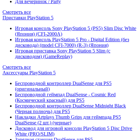
Для вечеринок / Party
Смотреть все
Приставки PlayStation 5
Игровая консоль Sony PlayStation 5 (PS5) Slim Disc White
(Япония) (CFI-2000A)
Игровая консоль PlayStation 5 Pro - Digital Edition (без
дисковода) (model CFI-7000) (R-3) (Япония)
Игровая приставка Sony PlayStation 5 Slim (с
дисководом) (GameReplay)
Смотреть все
Аксессуары PlayStation 5
Беспроводной контроллер DualSense для PS5
(оригинальный)
Беспроводной геймпад DualSense - Cosmic Red
(Космический красный) для PS5
Беспроводной контроллер DualSense Midnight Black
(Черная полночь) для PS5
Накладки Artplays Thumb Grips для геймпада PS5
DualSense (2 шт.) (черные)
Дисковод для игровой консоли PlayStation 5 Disc Drive
White (PRO/SLIM)
Зарядная станция DualSense для PS5