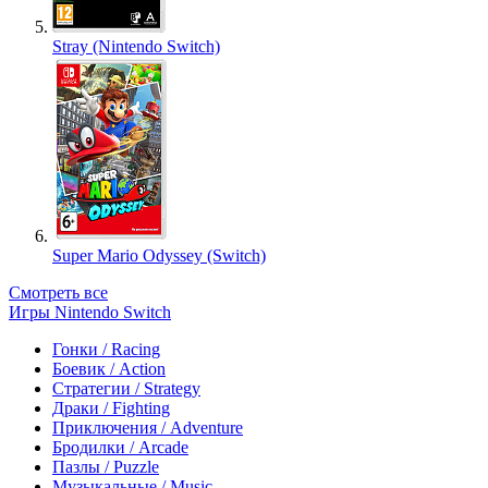
Stray (Nintendo Switch)
Super Mario Odyssey (Switch)
Смотреть все
Игры Nintendo Switch
Гонки / Racing
Боевик / Action
Стратегии / Strategy
Драки / Fighting
Приключения / Adventure
Бродилки / Arcade
Пазлы / Puzzle
Музыкальные / Music