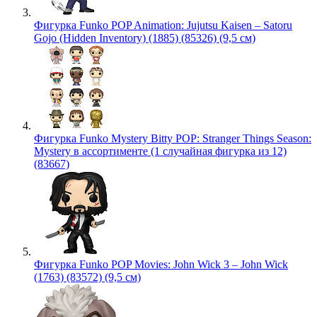
Фигурка Funko POP Animation: Jujutsu Kaisen – Satoru
Gojo (Hidden Inventory) (1885) (85326) (9,5 см)
Фигурка Funko Mystery Bitty POP: Stranger Things Season:
Mystery в ассортименте (1 случайная фигурка из 12)
(83667)
Фигурка Funko POP Movies: John Wick 3 – John Wick
(1763) (83572) (9,5 см)