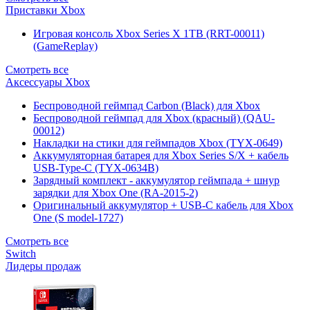
Приставки Xbox
Игровая консоль Xbox Series X 1TB (RRT-00011)
(GameReplay)
Смотреть все
Аксессуары Xbox
Беспроводной геймпад Carbon (Black) для Xbox
Беспроводной геймпад для Xbox (красный) (QAU-
00012)
Накладки на стики для геймпадов Xbox (TYX-0649)
Аккумуляторная батарея для Xbox Series S/X + кабель
USB-Type-C (TYX-0634B)
Зарядный комплект - аккумулятор геймпада + шнур
зарядки для Xbox One (RA-2015-2)
Оригинальный аккумулятор + USB-C кабель для Xbox
One (S model-1727)
Смотреть все
Switch
Лидеры продаж