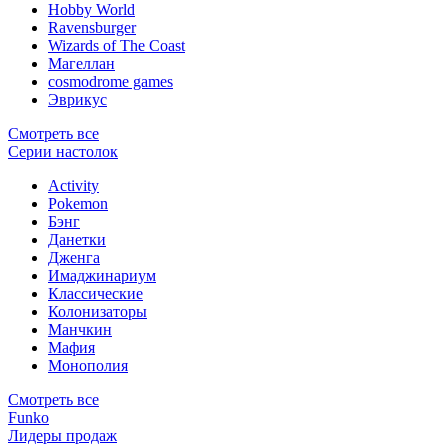
Hobby World
Ravensburger
Wizards of The Coast
Магеллан
сosmodrome games
Эврикус
Смотреть все
Серии настолок
Activity
Pokemon
Бэнг
Данетки
Дженга
Имаджинариум
Классические
Колонизаторы
Манчкин
Мафия
Монополия
Смотреть все
Funko
Лидеры продаж