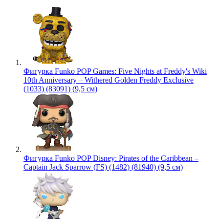
Фигурка Funko POP Games: Five Nights at Freddy's Wiki
10th Anniversary – Withered Golden Freddy Exclusive
(1033) (83091) (9,5 см)
Фигурка Funko POP Disney: Pirates of the Caribbean –
Captain Jack Sparrow (FS) (1482) (81940) (9,5 см)