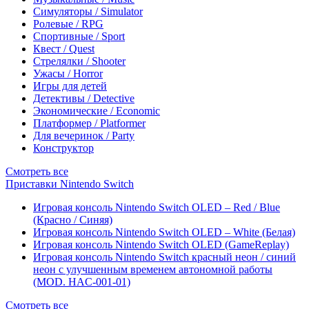
Симуляторы / Simulator
Ролевые / RPG
Спортивные / Sport
Квест / Quest
Стрелялки / Shooter
Ужасы / Horror
Игры для детей
Детективы / Detective
Экономические / Economic
Платформер / Platformer
Для вечеринок / Party
Конструктор
Смотреть все
Приставки Nintendo Switch
Игровая консоль Nintendo Switch OLED – Red / Blue
(Красно / Синяя)
Игровая консоль Nintendo Switch OLED – White (Белая)
Игровая консоль Nintendo Switch OLED (GameReplay)
Игровая консоль Nintendo Switch красный неон / синий
неон с улучшенным временем автономной работы
(MOD. HAC-001-01)
Смотреть все