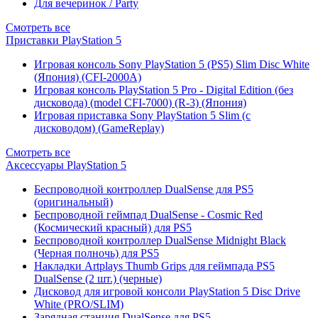
Для вечеринок / Party
Смотреть все
Приставки PlayStation 5
Игровая консоль Sony PlayStation 5 (PS5) Slim Disc White
(Япония) (CFI-2000A)
Игровая консоль PlayStation 5 Pro - Digital Edition (без
дисковода) (model CFI-7000) (R-3) (Япония)
Игровая приставка Sony PlayStation 5 Slim (с
дисководом) (GameReplay)
Смотреть все
Аксессуары PlayStation 5
Беспроводной контроллер DualSense для PS5
(оригинальный)
Беспроводной геймпад DualSense - Cosmic Red
(Космический красный) для PS5
Беспроводной контроллер DualSense Midnight Black
(Черная полночь) для PS5
Накладки Artplays Thumb Grips для геймпада PS5
DualSense (2 шт.) (черные)
Дисковод для игровой консоли PlayStation 5 Disc Drive
White (PRO/SLIM)
Зарядная станция DualSense для PS5