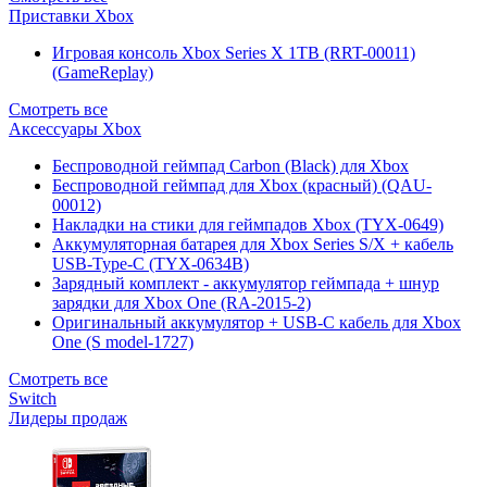
Приставки Xbox
Игровая консоль Xbox Series X 1TB (RRT-00011)
(GameReplay)
Смотреть все
Аксессуары Xbox
Беспроводной геймпад Carbon (Black) для Xbox
Беспроводной геймпад для Xbox (красный) (QAU-
00012)
Накладки на стики для геймпадов Xbox (TYX-0649)
Аккумуляторная батарея для Xbox Series S/X + кабель
USB-Type-C (TYX-0634B)
Зарядный комплект - аккумулятор геймпада + шнур
зарядки для Xbox One (RA-2015-2)
Оригинальный аккумулятор + USB-C кабель для Xbox
One (S model-1727)
Смотреть все
Switch
Лидеры продаж