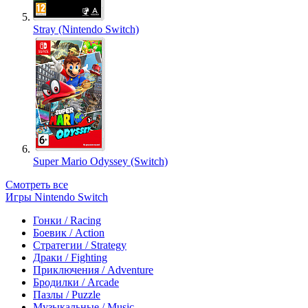
Stray (Nintendo Switch)
Super Mario Odyssey (Switch)
Смотреть все
Игры Nintendo Switch
Гонки / Racing
Боевик / Action
Стратегии / Strategy
Драки / Fighting
Приключения / Adventure
Бродилки / Arcade
Пазлы / Puzzle
Музыкальные / Music