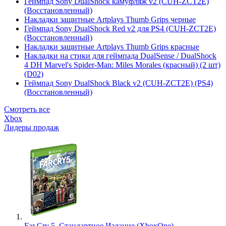
Геймпад Sony DualShock камуфляж v2 (CUH-ZCT2E)
(Восстановленный)
Накладки защитные Artplays Thumb Grips черные
Геймпад Sony DualShock Red v2 для PS4 (CUH-ZCT2E)
(Восстановленный)
Накладки защитные Artplays Thumb Grips красные
Накладки на стики для геймпада DualSense / DualShock
4 DH Marvel's Spider-Man: Miles Morales (красный) (2 шт)
(D02)
Геймпад Sony DualShock Black v2 (CUH-ZCT2E) (PS4)
(Восстановленный)
Смотреть все
Xbox
Лидеры продаж
Far Cry 5. Стандартное Издание (XboxOne)