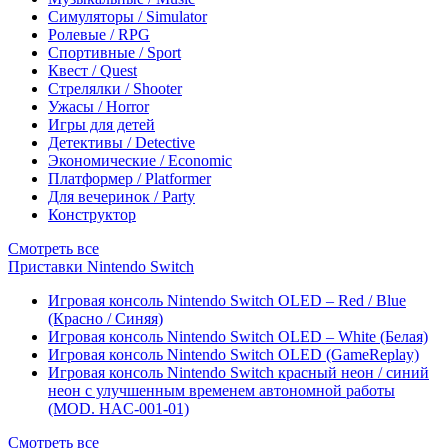
Симуляторы / Simulator
Ролевые / RPG
Спортивные / Sport
Квест / Quest
Стрелялки / Shooter
Ужасы / Horror
Игры для детей
Детективы / Detective
Экономические / Economic
Платформер / Platformer
Для вечеринок / Party
Конструктор
Смотреть все
Приставки Nintendo Switch
Игровая консоль Nintendo Switch OLED – Red / Blue
(Красно / Синяя)
Игровая консоль Nintendo Switch OLED – White (Белая)
Игровая консоль Nintendo Switch OLED (GameReplay)
Игровая консоль Nintendo Switch красный неон / синий
неон с улучшенным временем автономной работы
(MOD. HAC-001-01)
Смотреть все