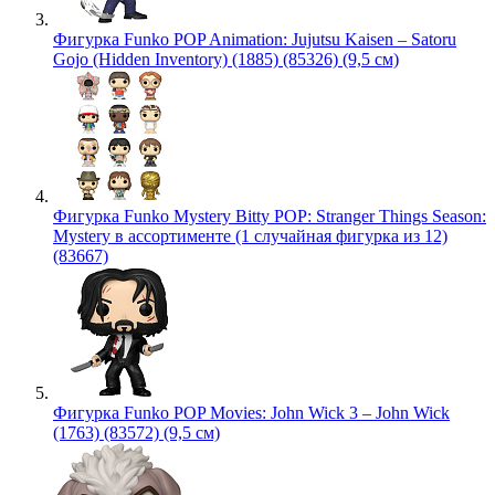
Фигурка Funko POP Animation: Jujutsu Kaisen – Satoru
Gojo (Hidden Inventory) (1885) (85326) (9,5 см)
Фигурка Funko Mystery Bitty POP: Stranger Things Season:
Mystery в ассортименте (1 случайная фигурка из 12)
(83667)
Фигурка Funko POP Movies: John Wick 3 – John Wick
(1763) (83572) (9,5 см)