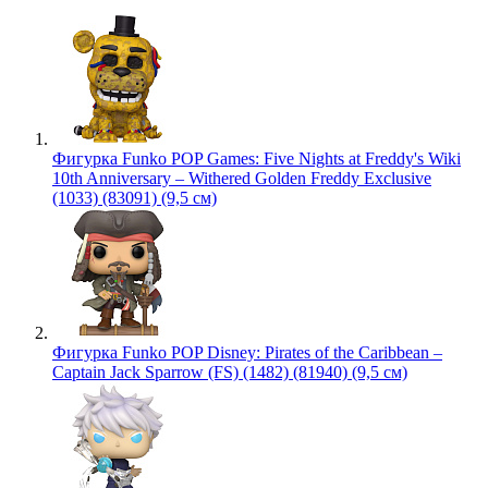
Фигурка Funko POP Games: Five Nights at Freddy's Wiki
10th Anniversary – Withered Golden Freddy Exclusive
(1033) (83091) (9,5 см)
Фигурка Funko POP Disney: Pirates of the Caribbean –
Captain Jack Sparrow (FS) (1482) (81940) (9,5 см)