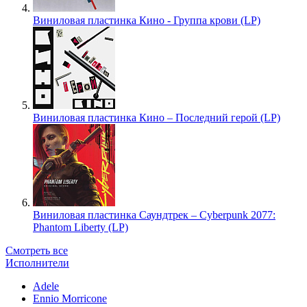
Виниловая пластинка Кино - Группа крови (LP)
Виниловая пластинка Кино – Последний герой (LP)
Виниловая пластинка Саундтрек – Cyberpunk 2077:
Phantom Liberty (LP)
Смотреть все
Исполнители
Adele
Ennio Morricone