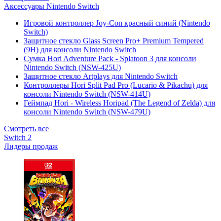
Аксессуары Nintendo Switch
Игровой контроллер Joy-Con красный синий (Nintendo
Switch)
Защитное стекло Glass Screen Pro+ Premium Tempered
(9H) для консоли Nintendo Switch
Сумка Hori Adventure Pack - Splatoon 3 для консоли
Nintendo Switch (NSW-425U)
Защитное стекло Artplays для Nintendo Switch
Контроллеры Hori Split Pad Pro (Lucario & Pikachu) для
консоли Nintendo Switch (NSW-414U)
Геймпад Hori - Wireless Horipad (The Legend of Zelda) для
консоли Nintendo Switch (NSW-479U)
Смотреть все
Switch 2
Лидеры продаж