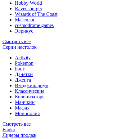
Hobby World
Ravensburger
Wizards of The Coast
Магеллан
сosmodrome games
Эврикус
Смотреть все
Серии настолок
Activity
Pokemon
Бэнг
Данетки
Дженга
Имаджинариум
Классические
Колонизаторы
Манчкин
Мафия
Монополия
Смотреть все
Funko
Лидеры продаж