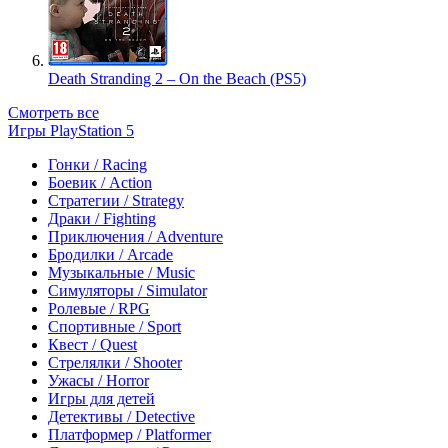
Death Stranding 2 – On the Beach (PS5)
Смотреть все
Игры PlayStation 5
Гонки / Racing
Боевик / Action
Стратегии / Strategy
Драки / Fighting
Приключения / Adventure
Бродилки / Arcade
Музыкальные / Music
Симуляторы / Simulator
Ролевые / RPG
Спортивные / Sport
Квест / Quest
Стрелялки / Shooter
Ужасы / Horror
Игры для детей
Детективы / Detective
Платформер / Platformer