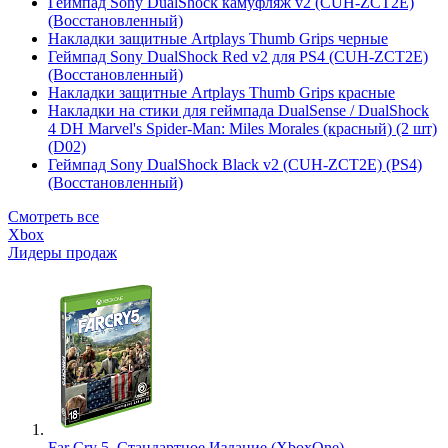
Геймпад Sony DualShock камуфляж v2 (CUH-ZCT2E)
(Восстановленный)
Накладки защитные Artplays Thumb Grips черные
Геймпад Sony DualShock Red v2 для PS4 (CUH-ZCT2E)
(Восстановленный)
Накладки защитные Artplays Thumb Grips красные
Накладки на стики для геймпада DualSense / DualShock
4 DH Marvel's Spider-Man: Miles Morales (красный) (2 шт)
(D02)
Геймпад Sony DualShock Black v2 (CUH-ZCT2E) (PS4)
(Восстановленный)
Смотреть все
Xbox
Лидеры продаж
Far Cry 5. Стандартное Издание (XboxOne)