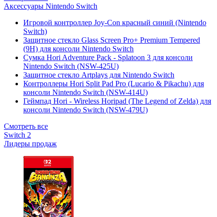
Аксессуары Nintendo Switch
Игровой контроллер Joy-Con красный синий (Nintendo
Switch)
Защитное стекло Glass Screen Pro+ Premium Tempered
(9H) для консоли Nintendo Switch
Сумка Hori Adventure Pack - Splatoon 3 для консоли
Nintendo Switch (NSW-425U)
Защитное стекло Artplays для Nintendo Switch
Контроллеры Hori Split Pad Pro (Lucario & Pikachu) для
консоли Nintendo Switch (NSW-414U)
Геймпад Hori - Wireless Horipad (The Legend of Zelda) для
консоли Nintendo Switch (NSW-479U)
Смотреть все
Switch 2
Лидеры продаж