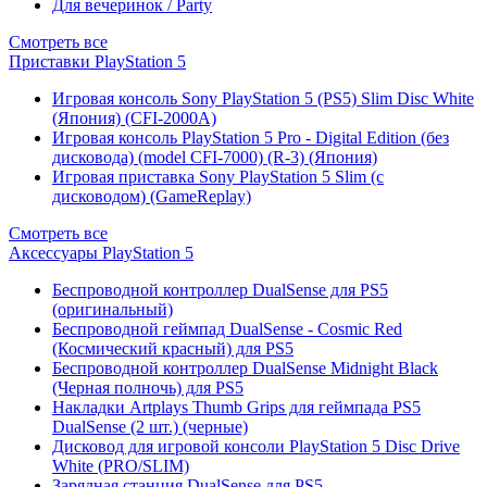
Для вечеринок / Party
Смотреть все
Приставки PlayStation 5
Игровая консоль Sony PlayStation 5 (PS5) Slim Disc White
(Япония) (CFI-2000A)
Игровая консоль PlayStation 5 Pro - Digital Edition (без
дисковода) (model CFI-7000) (R-3) (Япония)
Игровая приставка Sony PlayStation 5 Slim (с
дисководом) (GameReplay)
Смотреть все
Аксессуары PlayStation 5
Беспроводной контроллер DualSense для PS5
(оригинальный)
Беспроводной геймпад DualSense - Cosmic Red
(Космический красный) для PS5
Беспроводной контроллер DualSense Midnight Black
(Черная полночь) для PS5
Накладки Artplays Thumb Grips для геймпада PS5
DualSense (2 шт.) (черные)
Дисковод для игровой консоли PlayStation 5 Disc Drive
White (PRO/SLIM)
Зарядная станция DualSense для PS5