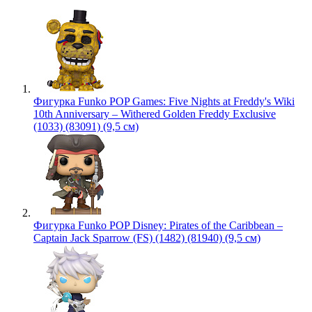
Фигурка Funko POP Games: Five Nights at Freddy's Wiki
10th Anniversary – Withered Golden Freddy Exclusive
(1033) (83091) (9,5 см)
Фигурка Funko POP Disney: Pirates of the Caribbean –
Captain Jack Sparrow (FS) (1482) (81940) (9,5 см)