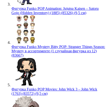
Фигурка Funko POP Animation: Jujutsu Kaisen – Satoru
Gojo (Hidden Inventory) (1885) (85326) (9,5 см)
Фигурка Funko Mystery Bitty POP: Stranger Things Season:
Mystery в ассортименте (1 случайная фигурка из 12)
(83667)
Фигурка Funko POP Movies: John Wick 3 – John Wick
(1763) (83572) (9,5 см)