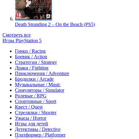
Death Stranding 2 – On the Beach (PS5)
Смотреть все
Игры PlayStation 5
Гонки / Racing
Боевик / Action
Стратегии / Strategy
Драки / Fighting
Приключения / Adventure
Бродилки / Arcade
Музыкальные / Music
Симуляторы / Simulator
Ролевые / RPG
Спортивные / Sport
Квест / Quest
Стрелялки / Shooter
Ужасы / Horror
Игры для детей
Детективы / Detective
Платформер / Platformer