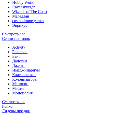
Hobby World
Ravensburger
Wizards of The Coast
Магеллан
сosmodrome games
Эврикус
Смотреть все
Серии настолок
Activity
Pokemon
Бэнг
Данетки
Дженга
Имаджинариум
Классические
Колонизаторы
Манчкин
Мафия
Монополия
Смотреть все
Funko
Лидеры продаж