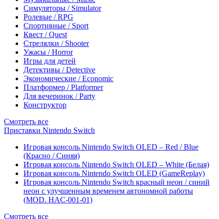
Симуляторы / Simulator
Ролевые / RPG
Спортивные / Sport
Квест / Quest
Стрелялки / Shooter
Ужасы / Horror
Игры для детей
Детективы / Detective
Экономические / Economic
Платформер / Platformer
Для вечеринок / Party
Конструктор
Смотреть все
Приставки Nintendo Switch
Игровая консоль Nintendo Switch OLED – Red / Blue
(Красно / Синяя)
Игровая консоль Nintendo Switch OLED – White (Белая)
Игровая консоль Nintendo Switch OLED (GameReplay)
Игровая консоль Nintendo Switch красный неон / синий
неон с улучшенным временем автономной работы
(MOD. HAC-001-01)
Смотреть все