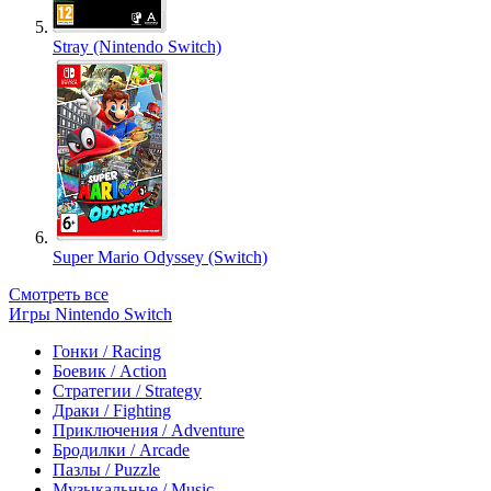
Stray (Nintendo Switch)
Super Mario Odyssey (Switch)
Смотреть все
Игры Nintendo Switch
Гонки / Racing
Боевик / Action
Стратегии / Strategy
Драки / Fighting
Приключения / Adventure
Бродилки / Arcade
Пазлы / Puzzle
Музыкальные / Music