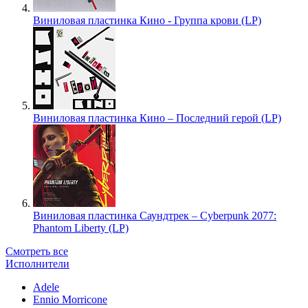
Виниловая пластинка Кино - Группа крови (LP)
Виниловая пластинка Кино – Последний герой (LP)
Виниловая пластинка Саундтрек – Cyberpunk 2077:
Phantom Liberty (LP)
Смотреть все
Исполнители
Adele
Ennio Morricone