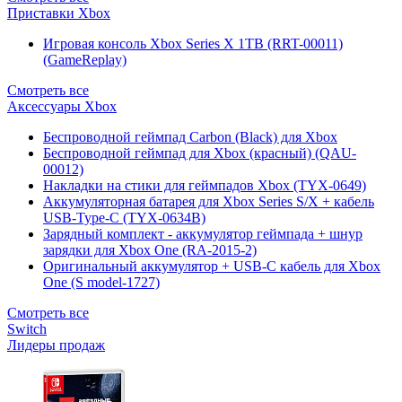
Приставки Xbox
Игровая консоль Xbox Series X 1TB (RRT-00011)
(GameReplay)
Смотреть все
Аксессуары Xbox
Беспроводной геймпад Carbon (Black) для Xbox
Беспроводной геймпад для Xbox (красный) (QAU-
00012)
Накладки на стики для геймпадов Xbox (TYX-0649)
Аккумуляторная батарея для Xbox Series S/X + кабель
USB-Type-C (TYX-0634B)
Зарядный комплект - аккумулятор геймпада + шнур
зарядки для Xbox One (RA-2015-2)
Оригинальный аккумулятор + USB-C кабель для Xbox
One (S model-1727)
Смотреть все
Switch
Лидеры продаж