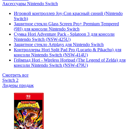
Аксессуары Nintendo Switch
Игровой контроллер Joy-Con красный синий (Nintendo
Switch)
Защитное стекло Glass Screen Pro+ Premium Tempered
(9H) для консоли Nintendo Switch
Сумка Hori Adventure Pack - Splatoon 3 для консоли
Nintendo Switch (NSW-425U)
Защитное стекло Artplays для Nintendo Switch
Контроллеры Hori Split Pad Pro (Lucario & Pikachu) для
консоли Nintendo Switch (NSW-414U)
Геймпад Hori - Wireless Horipad (The Legend of Zelda) для
консоли Nintendo Switch (NSW-479U)
Смотреть все
Switch 2
Лидеры продаж