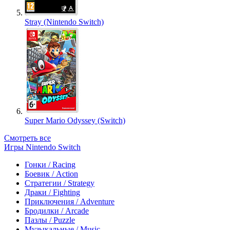
Stray (Nintendo Switch)
Super Mario Odyssey (Switch)
Смотреть все
Игры Nintendo Switch
Гонки / Racing
Боевик / Action
Стратегии / Strategy
Драки / Fighting
Приключения / Adventure
Бродилки / Arcade
Пазлы / Puzzle
Музыкальные / Music