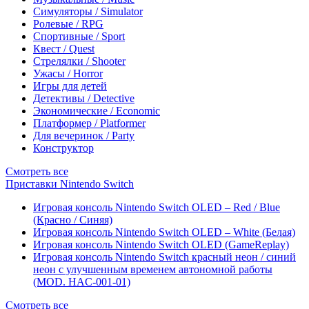
Симуляторы / Simulator
Ролевые / RPG
Спортивные / Sport
Квест / Quest
Стрелялки / Shooter
Ужасы / Horror
Игры для детей
Детективы / Detective
Экономические / Economic
Платформер / Platformer
Для вечеринок / Party
Конструктор
Смотреть все
Приставки Nintendo Switch
Игровая консоль Nintendo Switch OLED – Red / Blue
(Красно / Синяя)
Игровая консоль Nintendo Switch OLED – White (Белая)
Игровая консоль Nintendo Switch OLED (GameReplay)
Игровая консоль Nintendo Switch красный неон / синий
неон с улучшенным временем автономной работы
(MOD. HAC-001-01)
Смотреть все