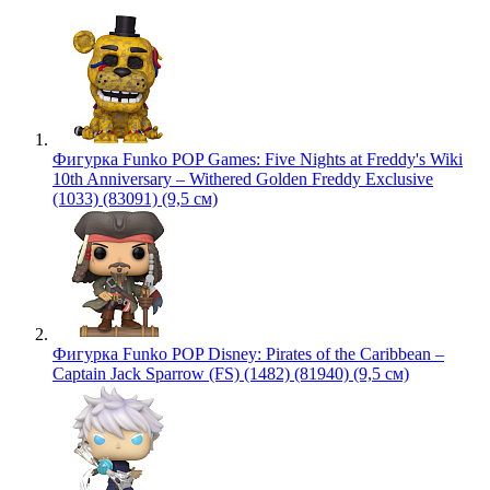
Фигурка Funko POP Games: Five Nights at Freddy's Wiki
10th Anniversary – Withered Golden Freddy Exclusive
(1033) (83091) (9,5 см)
Фигурка Funko POP Disney: Pirates of the Caribbean –
Captain Jack Sparrow (FS) (1482) (81940) (9,5 см)