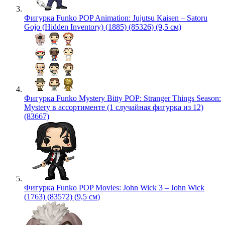
Фигурка Funko POP Animation: Jujutsu Kaisen – Satoru
Gojo (Hidden Inventory) (1885) (85326) (9,5 см)
Фигурка Funko Mystery Bitty POP: Stranger Things Season:
Mystery в ассортименте (1 случайная фигурка из 12)
(83667)
Фигурка Funko POP Movies: John Wick 3 – John Wick
(1763) (83572) (9,5 см)