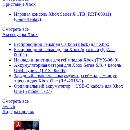
Приставки Xbox
Игровая консоль Xbox Series X 1TB (RRT-00011)
(GameReplay)
Смотреть все
Аксессуары Xbox
Беспроводной геймпад Carbon (Black) для Xbox
Беспроводной геймпад для Xbox (красный) (QAU-
00012)
Накладки на стики для геймпадов Xbox (TYX-0649)
Аккумуляторная батарея для Xbox Series S/X + кабель
USB-Type-C (TYX-0634B)
Зарядный комплект - аккумулятор геймпада + шнур
зарядки для Xbox One (RA-2015-2)
Оригинальный аккумулятор + USB-C кабель для Xbox
One (S model-1727)
Смотреть все
Switch
Лидеры продаж