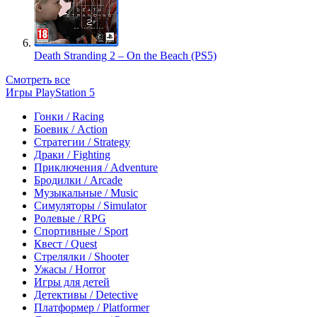
Death Stranding 2 – On the Beach (PS5)
Смотреть все
Игры PlayStation 5
Гонки / Racing
Боевик / Action
Стратегии / Strategy
Драки / Fighting
Приключения / Adventure
Бродилки / Arcade
Музыкальные / Music
Симуляторы / Simulator
Ролевые / RPG
Спортивные / Sport
Квест / Quest
Стрелялки / Shooter
Ужасы / Horror
Игры для детей
Детективы / Detective
Платформер / Platformer