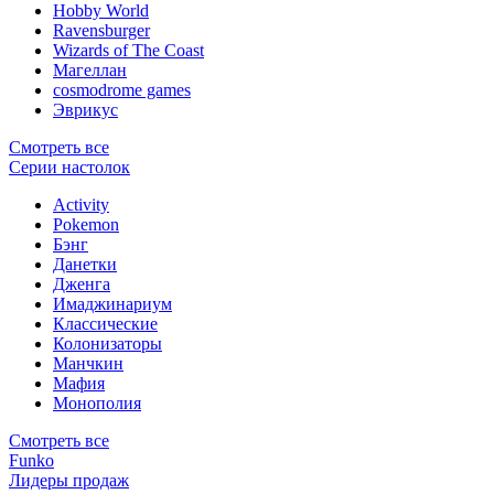
Hobby World
Ravensburger
Wizards of The Coast
Магеллан
сosmodrome games
Эврикус
Смотреть все
Серии настолок
Activity
Pokemon
Бэнг
Данетки
Дженга
Имаджинариум
Классические
Колонизаторы
Манчкин
Мафия
Монополия
Смотреть все
Funko
Лидеры продаж