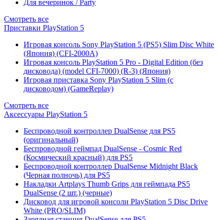
Для вечеринок / Party
Смотреть все
Приставки PlayStation 5
Игровая консоль Sony PlayStation 5 (PS5) Slim Disc White
(Япония) (CFI-2000A)
Игровая консоль PlayStation 5 Pro - Digital Edition (без
дисковода) (model CFI-7000) (R-3) (Япония)
Игровая приставка Sony PlayStation 5 Slim (с
дисководом) (GameReplay)
Смотреть все
Аксессуары PlayStation 5
Беспроводной контроллер DualSense для PS5
(оригинальный)
Беспроводной геймпад DualSense - Cosmic Red
(Космический красный) для PS5
Беспроводной контроллер DualSense Midnight Black
(Черная полночь) для PS5
Накладки Artplays Thumb Grips для геймпада PS5
DualSense (2 шт.) (черные)
Дисковод для игровой консоли PlayStation 5 Disc Drive
White (PRO/SLIM)
Зарядная станция DualSense для PS5