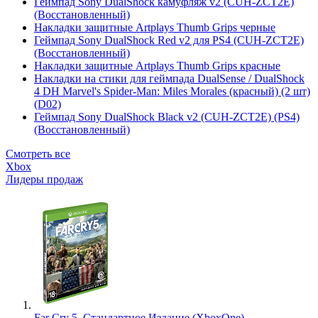
Геймпад Sony DualShock камуфляж v2 (CUH-ZCT2E)
(Восстановленный)
Накладки защитные Artplays Thumb Grips черные
Геймпад Sony DualShock Red v2 для PS4 (CUH-ZCT2E)
(Восстановленный)
Накладки защитные Artplays Thumb Grips красные
Накладки на стики для геймпада DualSense / DualShock
4 DH Marvel's Spider-Man: Miles Morales (красный) (2 шт)
(D02)
Геймпад Sony DualShock Black v2 (CUH-ZCT2E) (PS4)
(Восстановленный)
Смотреть все
Xbox
Лидеры продаж
Far Cry 5. Стандартное Издание (XboxOne)