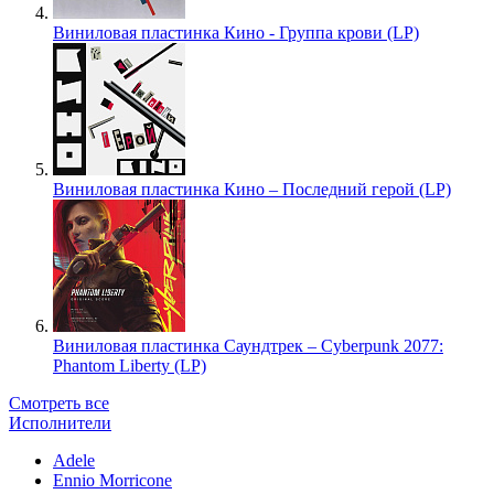
Виниловая пластинка Кино - Группа крови (LP)
Виниловая пластинка Кино – Последний герой (LP)
Виниловая пластинка Саундтрек – Cyberpunk 2077:
Phantom Liberty (LP)
Смотреть все
Исполнители
Adele
Ennio Morricone