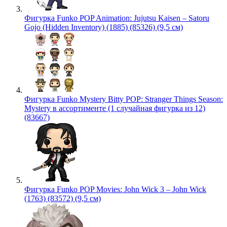
Фигурка Funko POP Animation: Jujutsu Kaisen – Satoru
Gojo (Hidden Inventory) (1885) (85326) (9,5 см)
Фигурка Funko Mystery Bitty POP: Stranger Things Season:
Mystery в ассортименте (1 случайная фигурка из 12)
(83667)
Фигурка Funko POP Movies: John Wick 3 – John Wick
(1763) (83572) (9,5 см)