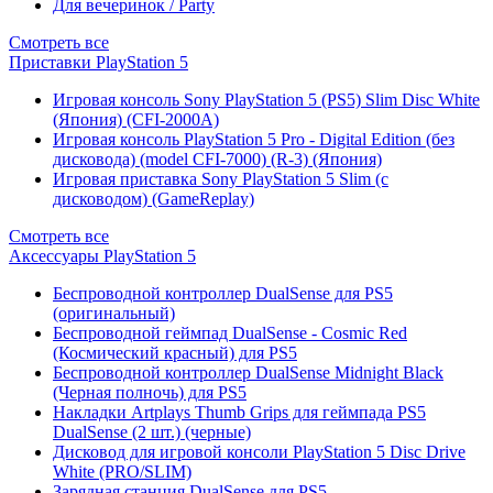
Для вечеринок / Party
Смотреть все
Приставки PlayStation 5
Игровая консоль Sony PlayStation 5 (PS5) Slim Disc White
(Япония) (CFI-2000A)
Игровая консоль PlayStation 5 Pro - Digital Edition (без
дисковода) (model CFI-7000) (R-3) (Япония)
Игровая приставка Sony PlayStation 5 Slim (с
дисководом) (GameReplay)
Смотреть все
Аксессуары PlayStation 5
Беспроводной контроллер DualSense для PS5
(оригинальный)
Беспроводной геймпад DualSense - Cosmic Red
(Космический красный) для PS5
Беспроводной контроллер DualSense Midnight Black
(Черная полночь) для PS5
Накладки Artplays Thumb Grips для геймпада PS5
DualSense (2 шт.) (черные)
Дисковод для игровой консоли PlayStation 5 Disc Drive
White (PRO/SLIM)
Зарядная станция DualSense для PS5