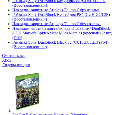
Геймпад Sony DualShock камуфляж v2 (CUH-ZCT2E)
(Восстановленный)
Накладки защитные Artplays Thumb Grips черные
Геймпад Sony DualShock Red v2 для PS4 (CUH-ZCT2E)
(Восстановленный)
Накладки защитные Artplays Thumb Grips красные
Накладки на стики для геймпада DualSense / DualShock
4 DH Marvel's Spider-Man: Miles Morales (красный) (2 шт)
(D02)
Геймпад Sony DualShock Black v2 (CUH-ZCT2E) (PS4)
(Восстановленный)
Смотреть все
Xbox
Лидеры продаж
Far Cry 5. Стандартное Издание (XboxOne)