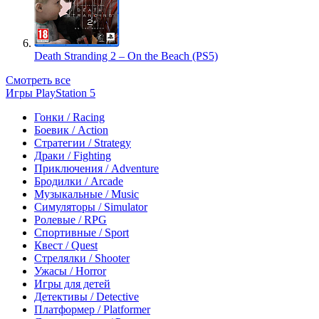
Death Stranding 2 – On the Beach (PS5)
Смотреть все
Игры PlayStation 5
Гонки / Racing
Боевик / Action
Стратегии / Strategy
Драки / Fighting
Приключения / Adventure
Бродилки / Arcade
Музыкальные / Music
Симуляторы / Simulator
Ролевые / RPG
Спортивные / Sport
Квест / Quest
Стрелялки / Shooter
Ужасы / Horror
Игры для детей
Детективы / Detective
Платформер / Platformer