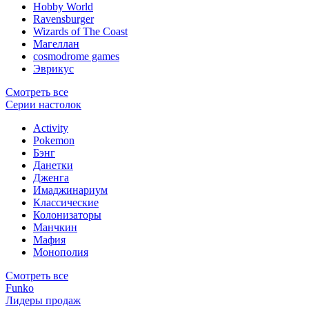
Hobby World
Ravensburger
Wizards of The Coast
Магеллан
сosmodrome games
Эврикус
Смотреть все
Серии настолок
Activity
Pokemon
Бэнг
Данетки
Дженга
Имаджинариум
Классические
Колонизаторы
Манчкин
Мафия
Монополия
Смотреть все
Funko
Лидеры продаж