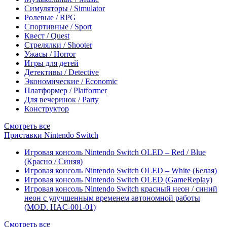
Симуляторы / Simulator
Ролевые / RPG
Спортивные / Sport
Квест / Quest
Стрелялки / Shooter
Ужасы / Horror
Игры для детей
Детективы / Detective
Экономические / Economic
Платформер / Platformer
Для вечеринок / Party
Конструктор
Смотреть все
Приставки Nintendo Switch
Игровая консоль Nintendo Switch OLED – Red / Blue
(Красно / Синяя)
Игровая консоль Nintendo Switch OLED – White (Белая)
Игровая консоль Nintendo Switch OLED (GameReplay)
Игровая консоль Nintendo Switch красный неон / синий
неон с улучшенным временем автономной работы
(MOD. HAC-001-01)
Смотреть все