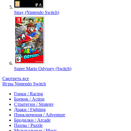
Stray (Nintendo Switch)
Super Mario Odyssey (Switch)
Смотреть все
Игры Nintendo Switch
Гонки / Racing
Боевик / Action
Стратегии / Strategy
Драки / Fighting
Приключения / Adventure
Бродилки / Arcade
Пазлы / Puzzle
Музыкальные / Music