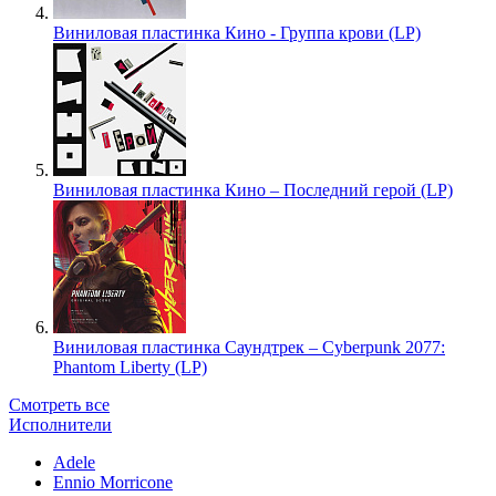
Виниловая пластинка Кино - Группа крови (LP)
Виниловая пластинка Кино – Последний герой (LP)
Виниловая пластинка Саундтрек – Cyberpunk 2077:
Phantom Liberty (LP)
Смотреть все
Исполнители
Adele
Ennio Morricone