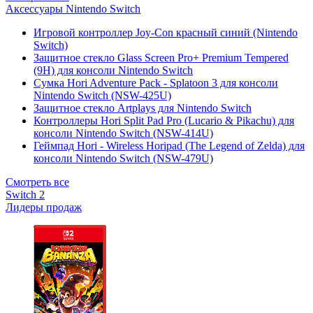
Аксессуары Nintendo Switch
Игровой контроллер Joy-Con красный синий (Nintendo
Switch)
Защитное стекло Glass Screen Pro+ Premium Tempered
(9H) для консоли Nintendo Switch
Сумка Hori Adventure Pack - Splatoon 3 для консоли
Nintendo Switch (NSW-425U)
Защитное стекло Artplays для Nintendo Switch
Контроллеры Hori Split Pad Pro (Lucario & Pikachu) для
консоли Nintendo Switch (NSW-414U)
Геймпад Hori - Wireless Horipad (The Legend of Zelda) для
консоли Nintendo Switch (NSW-479U)
Смотреть все
Switch 2
Лидеры продаж