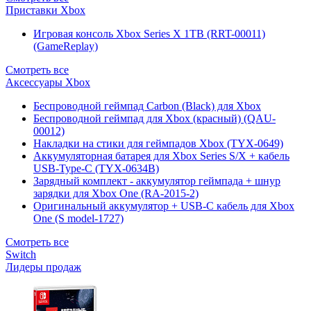
Приставки Xbox
Игровая консоль Xbox Series X 1TB (RRT-00011)
(GameReplay)
Смотреть все
Аксессуары Xbox
Беспроводной геймпад Carbon (Black) для Xbox
Беспроводной геймпад для Xbox (красный) (QAU-
00012)
Накладки на стики для геймпадов Xbox (TYX-0649)
Аккумуляторная батарея для Xbox Series S/X + кабель
USB-Type-C (TYX-0634B)
Зарядный комплект - аккумулятор геймпада + шнур
зарядки для Xbox One (RA-2015-2)
Оригинальный аккумулятор + USB-C кабель для Xbox
One (S model-1727)
Смотреть все
Switch
Лидеры продаж