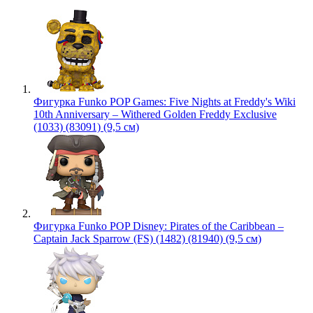
Фигурка Funko POP Games: Five Nights at Freddy's Wiki
10th Anniversary – Withered Golden Freddy Exclusive
(1033) (83091) (9,5 см)
Фигурка Funko POP Disney: Pirates of the Caribbean –
Captain Jack Sparrow (FS) (1482) (81940) (9,5 см)