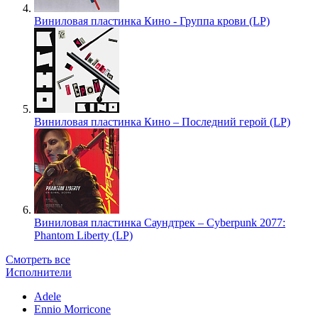
Виниловая пластинка Кино - Группа крови (LP)
Виниловая пластинка Кино – Последний герой (LP)
Виниловая пластинка Саундтрек – Cyberpunk 2077:
Phantom Liberty (LP)
Смотреть все
Исполнители
Adele
Ennio Morricone