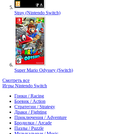
Stray (Nintendo Switch)
Super Mario Odyssey (Switch)
Смотреть все
Игры Nintendo Switch
Гонки / Racing
Боевик / Action
Стратегии / Strategy
Драки / Fighting
Приключения / Adventure
Бродилки / Arcade
Пазлы / Puzzle
Музыкальные / Music