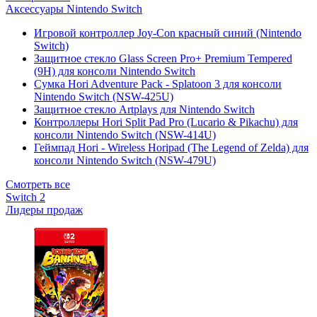
Аксессуары Nintendo Switch
Игровой контроллер Joy-Con красный синий (Nintendo
Switch)
Защитное стекло Glass Screen Pro+ Premium Tempered
(9H) для консоли Nintendo Switch
Сумка Hori Adventure Pack - Splatoon 3 для консоли
Nintendo Switch (NSW-425U)
Защитное стекло Artplays для Nintendo Switch
Контроллеры Hori Split Pad Pro (Lucario & Pikachu) для
консоли Nintendo Switch (NSW-414U)
Геймпад Hori - Wireless Horipad (The Legend of Zelda) для
консоли Nintendo Switch (NSW-479U)
Смотреть все
Switch 2
Лидеры продаж