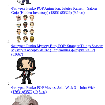
Фигурка Funko POP Animation: Jujutsu Kaisen – Satoru
Gojo (Hidden Inventory) (1885) (85326) (9,5 см)
Фигурка Funko Mystery Bitty POP: Stranger Things Season:
Mystery в ассортименте (1 случайная фигурка из 12)
(83667)
Фигурка Funko POP Movies: John Wick 3 – John Wick
(1763) (83572) (9,5 см)