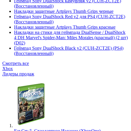
Геймпад Sony DualShock камуфляж v2 (CUH-ZCT2E)
(Восстановленный)
Накладки защитные Artplays Thumb Grips черные
Геймпад Sony DualShock Red v2 для PS4 (CUH-ZCT2E)
(Восстановленный)
Накладки защитные Artplays Thumb Grips красные
Накладки на стики для геймпада DualSense / DualShock
4 DH Marvel's Spider-Man: Miles Morales (красный) (2 шт)
(D02)
Геймпад Sony DualShock Black v2 (CUH-ZCT2E) (PS4)
(Восстановленный)
Смотреть все
Xbox
Лидеры продаж
Far Cry 5. Стандартное Издание (XboxOne)