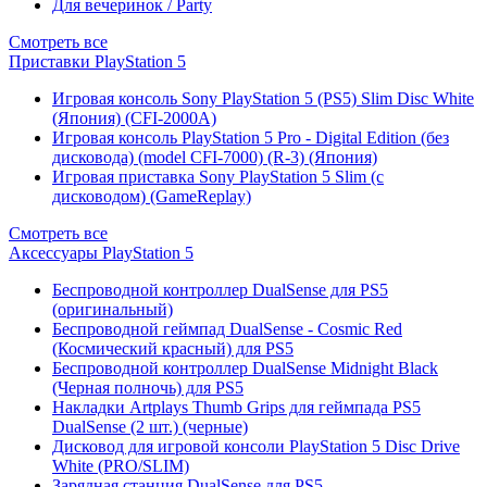
Для вечеринок / Party
Смотреть все
Приставки PlayStation 5
Игровая консоль Sony PlayStation 5 (PS5) Slim Disc White
(Япония) (CFI-2000A)
Игровая консоль PlayStation 5 Pro - Digital Edition (без
дисковода) (model CFI-7000) (R-3) (Япония)
Игровая приставка Sony PlayStation 5 Slim (с
дисководом) (GameReplay)
Смотреть все
Аксессуары PlayStation 5
Беспроводной контроллер DualSense для PS5
(оригинальный)
Беспроводной геймпад DualSense - Cosmic Red
(Космический красный) для PS5
Беспроводной контроллер DualSense Midnight Black
(Черная полночь) для PS5
Накладки Artplays Thumb Grips для геймпада PS5
DualSense (2 шт.) (черные)
Дисковод для игровой консоли PlayStation 5 Disc Drive
White (PRO/SLIM)
Зарядная станция DualSense для PS5