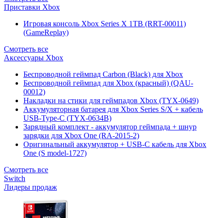
Приставки Xbox
Игровая консоль Xbox Series X 1TB (RRT-00011)
(GameReplay)
Смотреть все
Аксессуары Xbox
Беспроводной геймпад Carbon (Black) для Xbox
Беспроводной геймпад для Xbox (красный) (QAU-
00012)
Накладки на стики для геймпадов Xbox (TYX-0649)
Аккумуляторная батарея для Xbox Series S/X + кабель
USB-Type-C (TYX-0634B)
Зарядный комплект - аккумулятор геймпада + шнур
зарядки для Xbox One (RA-2015-2)
Оригинальный аккумулятор + USB-C кабель для Xbox
One (S model-1727)
Смотреть все
Switch
Лидеры продаж