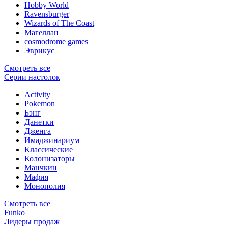
Hobby World
Ravensburger
Wizards of The Coast
Магеллан
сosmodrome games
Эврикус
Смотреть все
Серии настолок
Activity
Pokemon
Бэнг
Данетки
Дженга
Имаджинариум
Классические
Колонизаторы
Манчкин
Мафия
Монополия
Смотреть все
Funko
Лидеры продаж