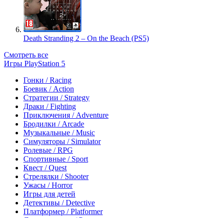
Death Stranding 2 – On the Beach (PS5)
Смотреть все
Игры PlayStation 5
Гонки / Racing
Боевик / Action
Стратегии / Strategy
Драки / Fighting
Приключения / Adventure
Бродилки / Arcade
Музыкальные / Music
Симуляторы / Simulator
Ролевые / RPG
Спортивные / Sport
Квест / Quest
Стрелялки / Shooter
Ужасы / Horror
Игры для детей
Детективы / Detective
Платформер / Platformer