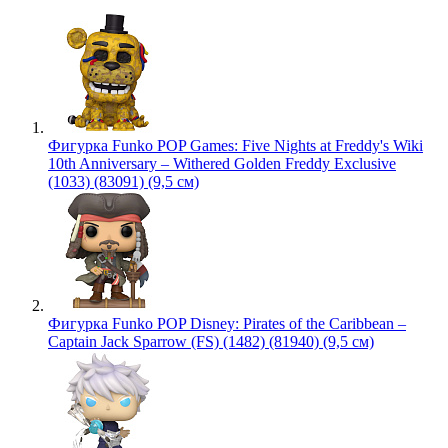
Фигурка Funko POP Games: Five Nights at Freddy's Wiki
10th Anniversary – Withered Golden Freddy Exclusive
(1033) (83091) (9,5 см)
Фигурка Funko POP Disney: Pirates of the Caribbean –
Captain Jack Sparrow (FS) (1482) (81940) (9,5 см)