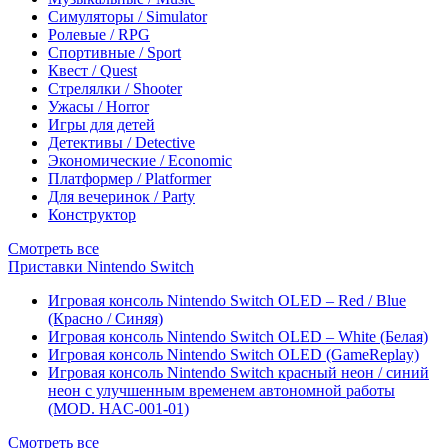
Симуляторы / Simulator
Ролевые / RPG
Спортивные / Sport
Квест / Quest
Стрелялки / Shooter
Ужасы / Horror
Игры для детей
Детективы / Detective
Экономические / Economic
Платформер / Platformer
Для вечеринок / Party
Конструктор
Смотреть все
Приставки Nintendo Switch
Игровая консоль Nintendo Switch OLED – Red / Blue
(Красно / Синяя)
Игровая консоль Nintendo Switch OLED – White (Белая)
Игровая консоль Nintendo Switch OLED (GameReplay)
Игровая консоль Nintendo Switch красный неон / синий
неон с улучшенным временем автономной работы
(MOD. HAC-001-01)
Смотреть все