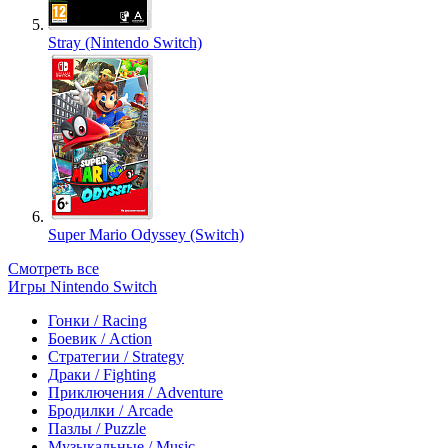
Stray (Nintendo Switch)
Super Mario Odyssey (Switch)
Смотреть все
Игры Nintendo Switch
Гонки / Racing
Боевик / Action
Стратегии / Strategy
Драки / Fighting
Приключения / Adventure
Бродилки / Arcade
Пазлы / Puzzle
Музыкальные / Music