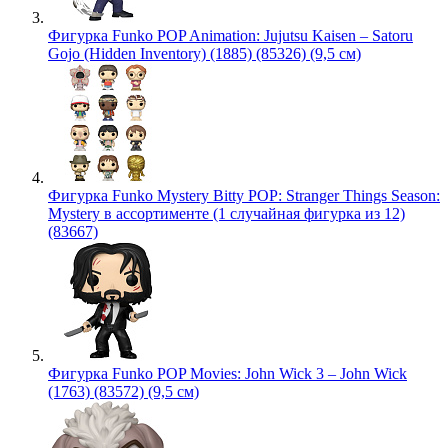
Фигурка Funko POP Animation: Jujutsu Kaisen – Satoru
Gojo (Hidden Inventory) (1885) (85326) (9,5 см)
Фигурка Funko Mystery Bitty POP: Stranger Things Season:
Mystery в ассортименте (1 случайная фигурка из 12)
(83667)
Фигурка Funko POP Movies: John Wick 3 – John Wick
(1763) (83572) (9,5 см)