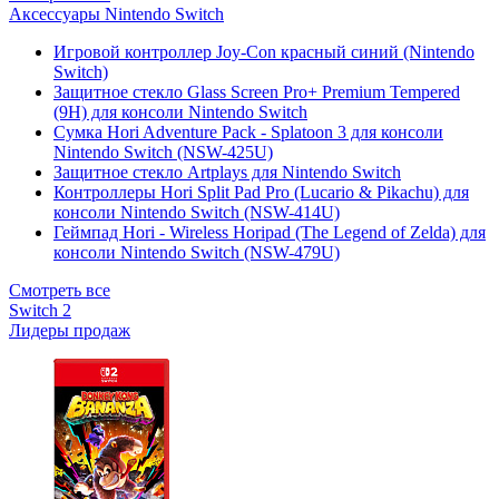
Аксессуары Nintendo Switch
Игровой контроллер Joy-Con красный синий (Nintendo
Switch)
Защитное стекло Glass Screen Pro+ Premium Tempered
(9H) для консоли Nintendo Switch
Сумка Hori Adventure Pack - Splatoon 3 для консоли
Nintendo Switch (NSW-425U)
Защитное стекло Artplays для Nintendo Switch
Контроллеры Hori Split Pad Pro (Lucario & Pikachu) для
консоли Nintendo Switch (NSW-414U)
Геймпад Hori - Wireless Horipad (The Legend of Zelda) для
консоли Nintendo Switch (NSW-479U)
Смотреть все
Switch 2
Лидеры продаж