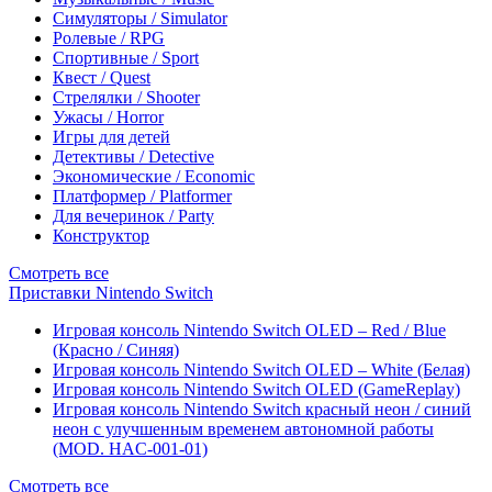
Симуляторы / Simulator
Ролевые / RPG
Спортивные / Sport
Квест / Quest
Стрелялки / Shooter
Ужасы / Horror
Игры для детей
Детективы / Detective
Экономические / Economic
Платформер / Platformer
Для вечеринок / Party
Конструктор
Смотреть все
Приставки Nintendo Switch
Игровая консоль Nintendo Switch OLED – Red / Blue
(Красно / Синяя)
Игровая консоль Nintendo Switch OLED – White (Белая)
Игровая консоль Nintendo Switch OLED (GameReplay)
Игровая консоль Nintendo Switch красный неон / синий
неон с улучшенным временем автономной работы
(MOD. HAC-001-01)
Смотреть все