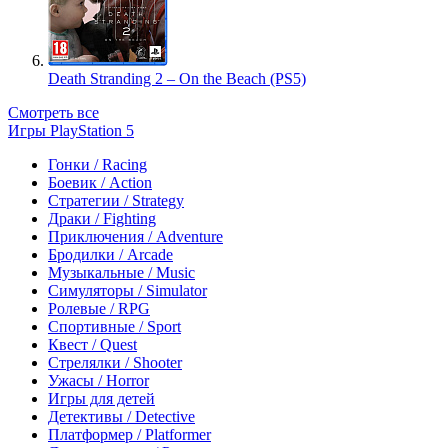
Death Stranding 2 – On the Beach (PS5)
Смотреть все
Игры PlayStation 5
Гонки / Racing
Боевик / Action
Стратегии / Strategy
Драки / Fighting
Приключения / Adventure
Бродилки / Arcade
Музыкальные / Music
Симуляторы / Simulator
Ролевые / RPG
Спортивные / Sport
Квест / Quest
Стрелялки / Shooter
Ужасы / Horror
Игры для детей
Детективы / Detective
Платформер / Platformer