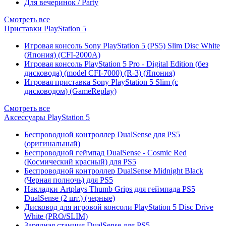
Для вечеринок / Party
Смотреть все
Приставки PlayStation 5
Игровая консоль Sony PlayStation 5 (PS5) Slim Disc White
(Япония) (CFI-2000A)
Игровая консоль PlayStation 5 Pro - Digital Edition (без
дисковода) (model CFI-7000) (R-3) (Япония)
Игровая приставка Sony PlayStation 5 Slim (с
дисководом) (GameReplay)
Смотреть все
Аксессуары PlayStation 5
Беспроводной контроллер DualSense для PS5
(оригинальный)
Беспроводной геймпад DualSense - Cosmic Red
(Космический красный) для PS5
Беспроводной контроллер DualSense Midnight Black
(Черная полночь) для PS5
Накладки Artplays Thumb Grips для геймпада PS5
DualSense (2 шт.) (черные)
Дисковод для игровой консоли PlayStation 5 Disc Drive
White (PRO/SLIM)
Зарядная станция DualSense для PS5