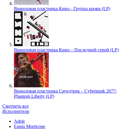
Виниловая пластинка Кино - Группа крови (LP)
Виниловая пластинка Кино – Последний герой (LP)
Виниловая пластинка Саундтрек – Cyberpunk 2077:
Phantom Liberty (LP)
Смотреть все
Исполнители
Adele
Ennio Morricone