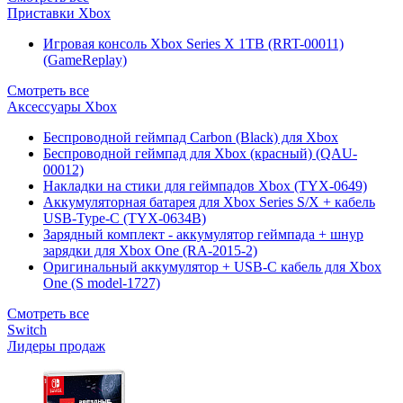
Приставки Xbox
Игровая консоль Xbox Series X 1TB (RRT-00011)
(GameReplay)
Смотреть все
Аксессуары Xbox
Беспроводной геймпад Carbon (Black) для Xbox
Беспроводной геймпад для Xbox (красный) (QAU-
00012)
Накладки на стики для геймпадов Xbox (TYX-0649)
Аккумуляторная батарея для Xbox Series S/X + кабель
USB-Type-C (TYX-0634B)
Зарядный комплект - аккумулятор геймпада + шнур
зарядки для Xbox One (RA-2015-2)
Оригинальный аккумулятор + USB-C кабель для Xbox
One (S model-1727)
Смотреть все
Switch
Лидеры продаж