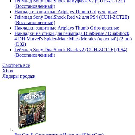
Геймпад Sony DualShock камуфляж v2 (CUH-ZCT2E)
(Восстановленный)
Накладки защитные Artplays Thumb Grips черные
Геймпад Sony DualShock Red v2 для PS4 (CUH-ZCT2E)
(Восстановленный)
Накладки защитные Artplays Thumb Grips красные
Накладки на стики для геймпада DualSense / DualShock
4 DH Marvel's Spider-Man: Miles Morales (красный) (2 шт)
(D02)
Геймпад Sony DualShock Black v2 (CUH-ZCT2E) (PS4)
(Восстановленный)
Смотреть все
Xbox
Лидеры продаж
Far Cry 5. Стандартное Издание (XboxOne)