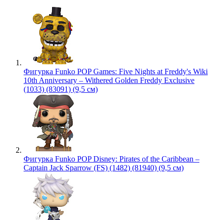
Фигурка Funko POP Games: Five Nights at Freddy's Wiki
10th Anniversary – Withered Golden Freddy Exclusive
(1033) (83091) (9,5 см)
Фигурка Funko POP Disney: Pirates of the Caribbean –
Captain Jack Sparrow (FS) (1482) (81940) (9,5 см)