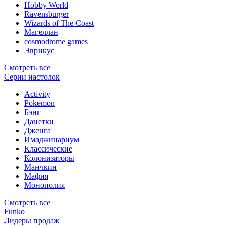
Hobby World
Ravensburger
Wizards of The Coast
Магеллан
сosmodrome games
Эврикус
Смотреть все
Серии настолок
Activity
Pokemon
Бэнг
Данетки
Дженга
Имаджинариум
Классические
Колонизаторы
Манчкин
Мафия
Монополия
Смотреть все
Funko
Лидеры продаж