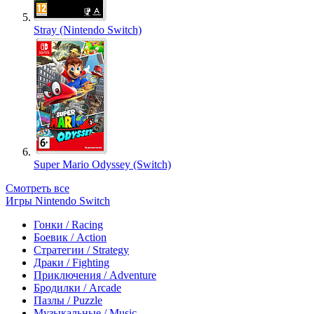
Stray (Nintendo Switch)
Super Mario Odyssey (Switch)
Смотреть все
Игры Nintendo Switch
Гонки / Racing
Боевик / Action
Стратегии / Strategy
Драки / Fighting
Приключения / Adventure
Бродилки / Arcade
Пазлы / Puzzle
Музыкальные / Music