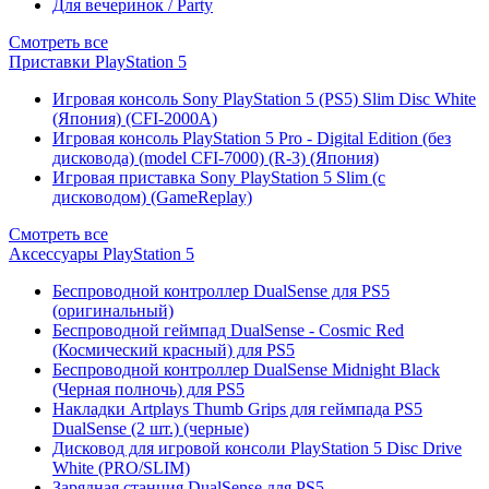
Для вечеринок / Party
Смотреть все
Приставки PlayStation 5
Игровая консоль Sony PlayStation 5 (PS5) Slim Disc White
(Япония) (CFI-2000A)
Игровая консоль PlayStation 5 Pro - Digital Edition (без
дисковода) (model CFI-7000) (R-3) (Япония)
Игровая приставка Sony PlayStation 5 Slim (с
дисководом) (GameReplay)
Смотреть все
Аксессуары PlayStation 5
Беспроводной контроллер DualSense для PS5
(оригинальный)
Беспроводной геймпад DualSense - Cosmic Red
(Космический красный) для PS5
Беспроводной контроллер DualSense Midnight Black
(Черная полночь) для PS5
Накладки Artplays Thumb Grips для геймпада PS5
DualSense (2 шт.) (черные)
Дисковод для игровой консоли PlayStation 5 Disc Drive
White (PRO/SLIM)
Зарядная станция DualSense для PS5