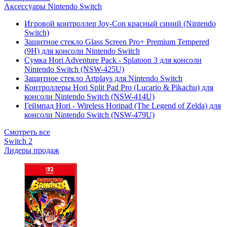
Аксессуары Nintendo Switch
Игровой контроллер Joy-Con красный синий (Nintendo
Switch)
Защитное стекло Glass Screen Pro+ Premium Tempered
(9H) для консоли Nintendo Switch
Сумка Hori Adventure Pack - Splatoon 3 для консоли
Nintendo Switch (NSW-425U)
Защитное стекло Artplays для Nintendo Switch
Контроллеры Hori Split Pad Pro (Lucario & Pikachu) для
консоли Nintendo Switch (NSW-414U)
Геймпад Hori - Wireless Horipad (The Legend of Zelda) для
консоли Nintendo Switch (NSW-479U)
Смотреть все
Switch 2
Лидеры продаж