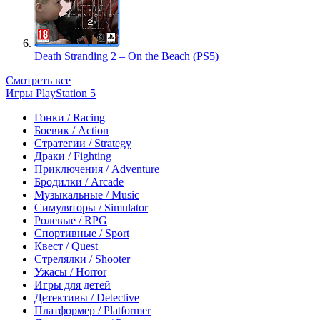
Death Stranding 2 – On the Beach (PS5)
Смотреть все
Игры PlayStation 5
Гонки / Racing
Боевик / Action
Стратегии / Strategy
Драки / Fighting
Приключения / Adventure
Бродилки / Arcade
Музыкальные / Music
Симуляторы / Simulator
Ролевые / RPG
Спортивные / Sport
Квест / Quest
Стрелялки / Shooter
Ужасы / Horror
Игры для детей
Детективы / Detective
Платформер / Platformer