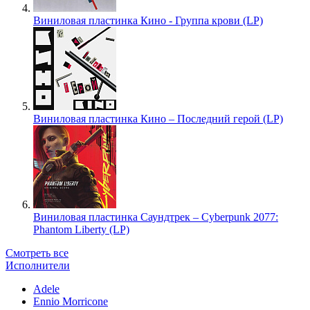
Виниловая пластинка Кино - Группа крови (LP)
Виниловая пластинка Кино – Последний герой (LP)
Виниловая пластинка Саундтрек – Cyberpunk 2077:
Phantom Liberty (LP)
Смотреть все
Исполнители
Adele
Ennio Morricone