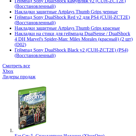
Геймпад Sony DualShock камуфляж v2 (CUH-ZCT2E)
(Восстановленный)
Накладки защитные Artplays Thumb Grips черные
Геймпад Sony DualShock Red v2 для PS4 (CUH-ZCT2E)
(Восстановленный)
Накладки защитные Artplays Thumb Grips красные
Накладки на стики для геймпада DualSense / DualShock
4 DH Marvel's Spider-Man: Miles Morales (красный) (2 шт)
(D02)
Геймпад Sony DualShock Black v2 (CUH-ZCT2E) (PS4)
(Восстановленный)
Смотреть все
Xbox
Лидеры продаж
Far Cry 5. Стандартное Издание (XboxOne)