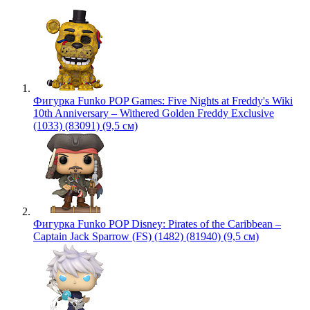
Фигурка Funko POP Games: Five Nights at Freddy's Wiki
10th Anniversary – Withered Golden Freddy Exclusive
(1033) (83091) (9,5 см)
Фигурка Funko POP Disney: Pirates of the Caribbean –
Captain Jack Sparrow (FS) (1482) (81940) (9,5 см)