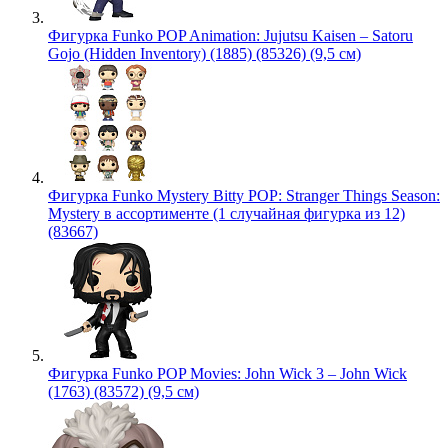
Фигурка Funko POP Animation: Jujutsu Kaisen – Satoru
Gojo (Hidden Inventory) (1885) (85326) (9,5 см)
Фигурка Funko Mystery Bitty POP: Stranger Things Season:
Mystery в ассортименте (1 случайная фигурка из 12)
(83667)
Фигурка Funko POP Movies: John Wick 3 – John Wick
(1763) (83572) (9,5 см)