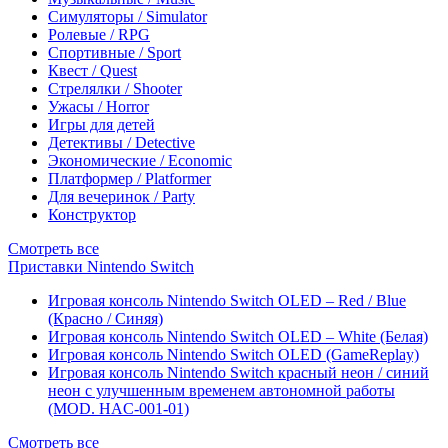
Симуляторы / Simulator
Ролевые / RPG
Спортивные / Sport
Квест / Quest
Стрелялки / Shooter
Ужасы / Horror
Игры для детей
Детективы / Detective
Экономические / Economic
Платформер / Platformer
Для вечеринок / Party
Конструктор
Смотреть все
Приставки Nintendo Switch
Игровая консоль Nintendo Switch OLED – Red / Blue
(Красно / Синяя)
Игровая консоль Nintendo Switch OLED – White (Белая)
Игровая консоль Nintendo Switch OLED (GameReplay)
Игровая консоль Nintendo Switch красный неон / синий
неон с улучшенным временем автономной работы
(MOD. HAC-001-01)
Смотреть все