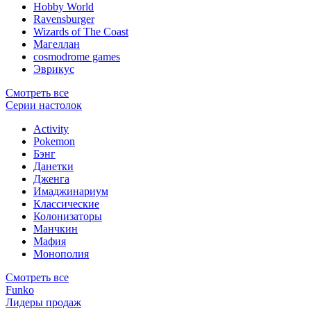
Hobby World
Ravensburger
Wizards of The Coast
Магеллан
сosmodrome games
Эврикус
Смотреть все
Серии настолок
Activity
Pokemon
Бэнг
Данетки
Дженга
Имаджинариум
Классические
Колонизаторы
Манчкин
Мафия
Монополия
Смотреть все
Funko
Лидеры продаж