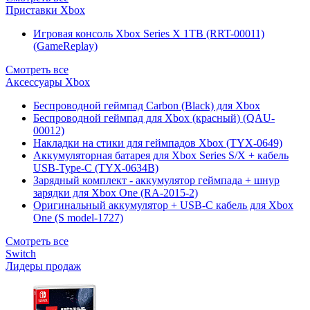
Приставки Xbox
Игровая консоль Xbox Series X 1TB (RRT-00011)
(GameReplay)
Смотреть все
Аксессуары Xbox
Беспроводной геймпад Carbon (Black) для Xbox
Беспроводной геймпад для Xbox (красный) (QAU-
00012)
Накладки на стики для геймпадов Xbox (TYX-0649)
Аккумуляторная батарея для Xbox Series S/X + кабель
USB-Type-C (TYX-0634B)
Зарядный комплект - аккумулятор геймпада + шнур
зарядки для Xbox One (RA-2015-2)
Оригинальный аккумулятор + USB-C кабель для Xbox
One (S model-1727)
Смотреть все
Switch
Лидеры продаж