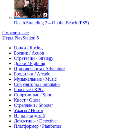
Death Stranding 2 – On the Beach (PS5)
Смотреть все
Игры PlayStation 5
Гонки / Racing
Боевик / Action
Стратегии / Strategy
Драки / Fighting
Приключения / Adventure
Бродилки / Arcade
Музыкальные / Music
Симуляторы / Simulator
Ролевые / RPG
Спортивные / Sport
Квест / Quest
Стрелялки / Shooter
Ужасы / Horror
Игры для детей
Детективы / Detective
Платформер / Platformer