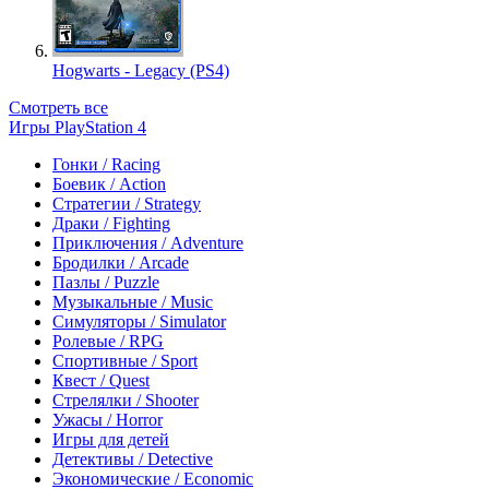
Hogwarts - Legacy (PS4)
Смотреть все
Игры PlayStation 4
Гонки / Racing
Боевик / Action
Стратегии / Strategy
Драки / Fighting
Приключения / Adventure
Бродилки / Arcade
Пазлы / Puzzle
Музыкальные / Music
Симуляторы / Simulator
Ролевые / RPG
Спортивные / Sport
Квест / Quest
Стрелялки / Shooter
Ужасы / Horror
Игры для детей
Детективы / Detective
Экономические / Economic