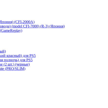
 (Япония) (CFI-2000A)
сковода) (model CFI-7000) (R-3) (Япония)
 (GameReplay)
ный)
кий красный) для PS5
ая полночь) для PS5
e (2 шт.) (черные)
hite (PRO/SLIM)