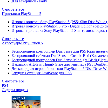
Для вечеринок / Party
Смотреть все
Приставки PlayStation 5
Игровая консоль Sony PlayStation 5 (PS5) Slim Disc White
Игровая консоль PlayStation 5 Pro - Digital Edition (без ди
Игровая приставка Sony PlayStation 5 Slim (с дисководом)
Смотреть все
Аксессуары PlayStation 5
Беспроводной контроллер DualSense для PS5 (оригиналь
Беспроводной геймпад DualSense - Cosmic Red (Космичес
Беспроводной контроллер DualSense Midnight Black (Черн
Накладки Artplays Thumb Grips для геймпада PS5 DualSens
Дисковод для игровой консоли PlayStation 5 Disc Drive W
Зарядная станция DualSense для PS5
Смотреть все
PS4
Лидеры продаж