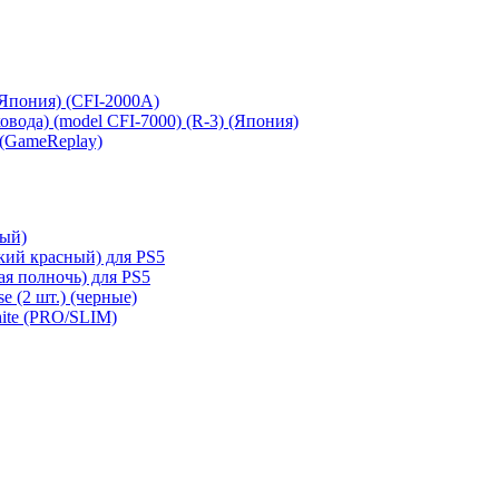
 (Япония) (CFI-2000A)
сковода) (model CFI-7000) (R-3) (Япония)
 (GameReplay)
ный)
кий красный) для PS5
ая полночь) для PS5
e (2 шт.) (черные)
hite (PRO/SLIM)