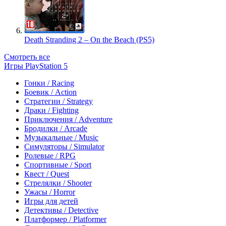
Death Stranding 2 – On the Beach (PS5)
Смотреть все
Игры PlayStation 5
Гонки / Racing
Боевик / Action
Стратегии / Strategy
Драки / Fighting
Приключения / Adventure
Бродилки / Arcade
Музыкальные / Music
Симуляторы / Simulator
Ролевые / RPG
Спортивные / Sport
Квест / Quest
Стрелялки / Shooter
Ужасы / Horror
Игры для детей
Детективы / Detective
Платформер / Platformer