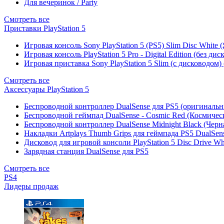
Для вечеринок / Party
Смотреть все
Приставки PlayStation 5
Игровая консоль Sony PlayStation 5 (PS5) Slim Disc White
Игровая консоль PlayStation 5 Pro - Digital Edition (без ди
Игровая приставка Sony PlayStation 5 Slim (с дисководом)
Смотреть все
Аксессуары PlayStation 5
Беспроводной контроллер DualSense для PS5 (оригиналь
Беспроводной геймпад DualSense - Cosmic Red (Космичес
Беспроводной контроллер DualSense Midnight Black (Черн
Накладки Artplays Thumb Grips для геймпада PS5 DualSens
Дисковод для игровой консоли PlayStation 5 Disc Drive W
Зарядная станция DualSense для PS5
Смотреть все
PS4
Лидеры продаж