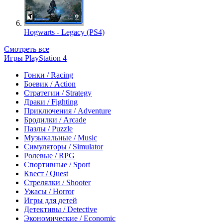
Hogwarts - Legacy (PS4)
Смотреть все
Игры PlayStation 4
Гонки / Racing
Боевик / Action
Стратегии / Strategy
Драки / Fighting
Приключения / Adventure
Бродилки / Arcade
Пазлы / Puzzle
Музыкальные / Music
Симуляторы / Simulator
Ролевые / RPG
Спортивные / Sport
Квест / Quest
Стрелялки / Shooter
Ужасы / Horror
Игры для детей
Детективы / Detective
Экономические / Economic